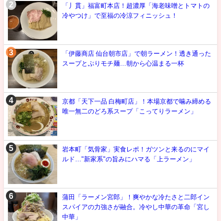
「丿貫」福富町本店！超濃厚「海老味噌とトマトの
冷やつけ」で至福の冷涼フィニッシュ！
「伊藤商店 仙台朝市店」で朝ラーメン！透き通った
スープとぷりモチ麺…朝から心温まる一杯
京都「天下一品 白梅町店」！本場京都で噛み締める
唯一無二のどろ系スープ「こってりラーメン」
岩本町「気骨家」実食レポ！ガツンと来るのにマイ
ルド…"新家系"の旨みにハマる「上ラーメン」
蒲田「ラーメン宮郎」！爽やかな冷たさと二郎イン
スパイアの力強さが融合。冷やし中華の革命「宮し
中華」