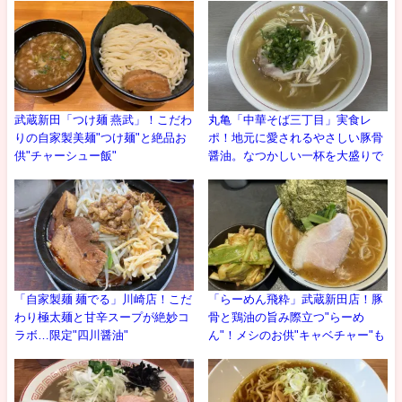
武蔵新田「つけ麺 燕武」！こだわ
丸亀「中華そば三丁目」実食レ
りの自家製美麺"つけ麺"と絶品お
ポ！地元に愛されるやさしい豚骨
供"チャーシュー飯"
醤油。なつかしい一杯を大盛りで
「自家製麺 麺でる」川崎店！こだ
「らーめん飛粋」武蔵新田店！豚
わり極太麺と甘辛スープが絶妙コ
骨と鶏油の旨み際立つ"らーめ
ラボ…限定"四川醤油"
ん"！メシのお供"キャベチャー"も