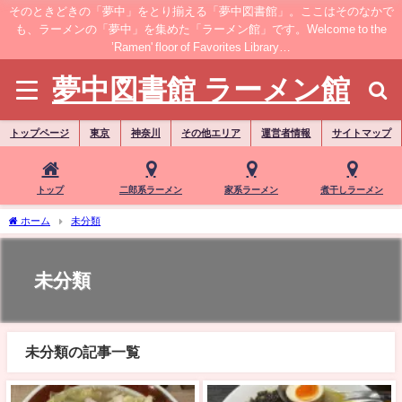
そのときどきの「夢中」をとり揃える「夢中図書館」。ここはそのなかで
も、ラーメンの「夢中」を集めた「ラーメン館」です。Welcome to the
’Ramen' floor of Favorites Library…
夢中図書館 ラーメン館
トップページ
東京
神奈川
その他エリア
運営者情報
サイトマップ
トップ
二郎系ラーメン
家系ラーメン
煮干しラーメン
ホーム
未分類
未分類
未分類の記事一覧