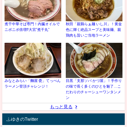
煮干中華そば専門！内臓オイルで
秋田「親鷄らぁ麺 いし川」！黄金
ニボニボ倍増⁉大宮”煮干丸”
色に輝く絶品スープと美味麺、親
鶏肉も旨いご当地ラーメン
みなとみらい「麵屋 甍」てっぺん
目黒「支那ソバ かづ屋」！手作り
ラーメン登頂チャレンジ！
の味で長く多くのひとを魅了…こ
だわりのチャーシューワンタンメ
ン
もっと見る
ふゆきのTwitter