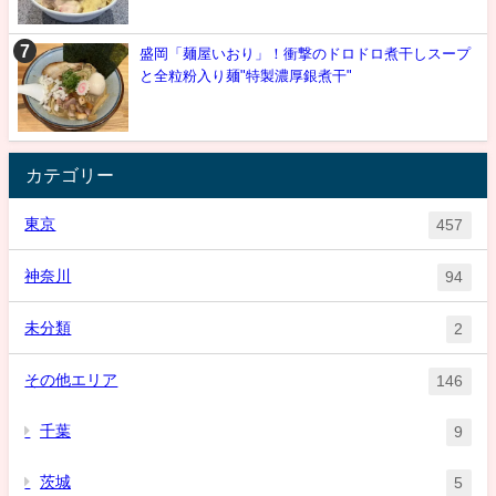
盛岡「麺屋いおり」！衝撃のドロドロ煮干しスープ
と全粒粉入り麺"特製濃厚銀煮干"
カテゴリー
東京
457
神奈川
94
未分類
2
その他エリア
146
千葉
9
茨城
5