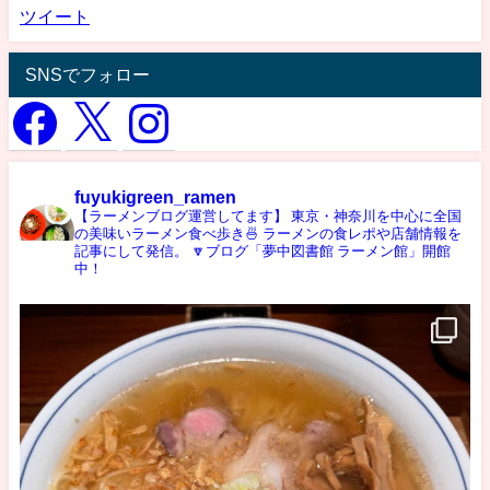
ツイート
SNSでフォロー
fuyukigreen_ramen
【ラーメンブログ運営してます】
東京・神奈川を中心に全国
の美味いラーメン食べ歩き🍜
ラーメンの食レポや店舗情報を
記事にして発信。
🔽ブログ「夢中図書館 ラーメン館」開館
中！