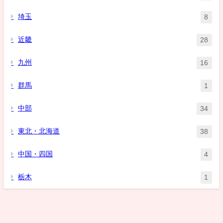
埼玉
8
近畿
28
九州
16
群馬
1
中部
34
東北・北海道
38
中国・四国
4
栃木
1