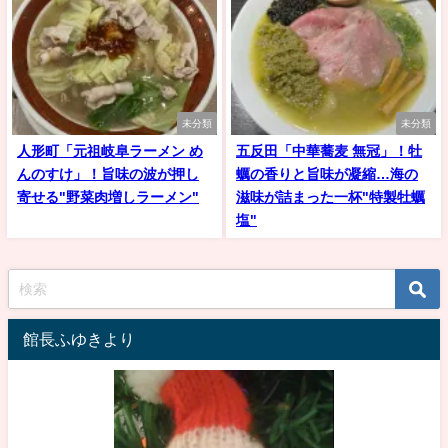
未分類
未分類
人形町「元祖岐阜ラーメン め
五反田「中華蕎麦 無冠」！牡
んのすけ」！旨味の波が押し
蠣の香りと旨味が凝縮…海の
寄せる"野菜肉増しラーメン"
滋味が詰まった一杯"特製牡蠣
塩"
館長ふゆきより