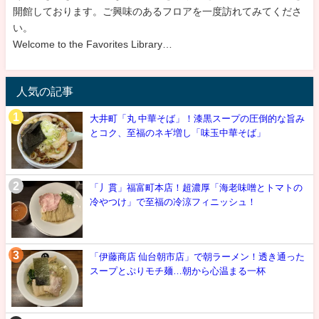
開館しております。ご興味のあるフロアを一度訪れてみてくださ
い。
Welcome to the Favorites Library…
人気の記事
大井町「丸 中華そば」！漆黒スープの圧倒的な旨み
とコク、至福のネギ増し「味玉中華そば」
「丿貫」福富町本店！超濃厚「海老味噌とトマトの
冷やつけ」で至福の冷涼フィニッシュ！
「伊藤商店 仙台朝市店」で朝ラーメン！透き通った
スープとぷりモチ麺…朝から心温まる一杯