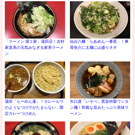
「ラーメン 環２家」蒲田店！吉村
仙台八幡「らあめん一番星」！豚
家直系の元気みなぎる家系ラーメ
骨魚介に太麺に山盛りネギ
ン
蒲田「らーめん蓮」！カレールウ
矢口渡「いそべ」黒旨特製ワンタ
のようなつけ汁がたまらない…限
ン麺！和風な旨みたっぷり美味ラ
定カレーつけめん
ーメン