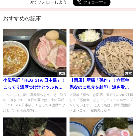
Xでフォローしよう
おすすめの記事
東京
東京
小伝馬町「REGISTA 日本橋」！
【閉店】新橋「孫作」！六厘舎
こってり濃厚つけ汁とツルもち
系なのに魚介を封印！逆さ看板
美麺"特製濃厚つけ麺"
は挑戦の証？
こんにちは。夢中図書館へようこそ！館長
※新橋「孫作」は閉店、東京丸の内に移転
のふゆきです。 今日の夢中は、小伝馬町
して「孫倫舎」としてリニューアルオープ
「REGISTA 日本橋」！こってり濃厚つけ
ンしています。 こんにちは。夢中図書館
汁とツルもち美麺"特...
へようこそ！ 館長のふゆき...