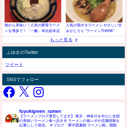
朝から美味い！人気の豚骨ラーメ
人気の鶏ポタラーメン やさしい甘
ンを博多で！「一蘭」本社総本店
みがとろり ”ラーメンTHANK”
もっと見る
ふゆきのTwitter
ツイート
SNSでフォロー
fuyukigreen_ramen
【ラーメンブログ運営してます】
東京・神奈川を中心に全国
の美味いラーメン食べ歩き🍜
ラーメンの食レポや店舗情報を
記事にして発信。
🔽ブログ「夢中図書館 ラーメン館」開館