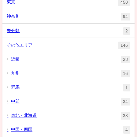
東京
458
神奈川
94
未分類
2
その他エリア
146
近畿
28
九州
16
群馬
1
中部
34
東北・北海道
38
中国・四国
4