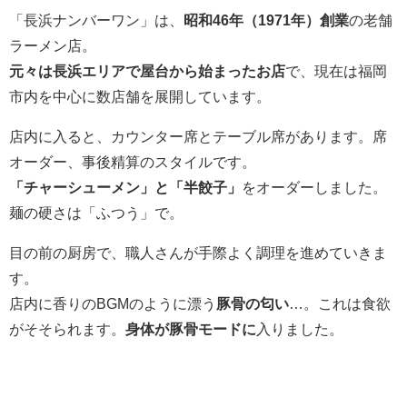
「長浜ナンバーワン」は、
昭和46年（1971年）創業
の老舗
ラーメン店。
元々は長浜エリアで屋台から始まったお店
で、現在は福岡
市内を中心に数店舗を展開しています。
店内に入ると、カウンター席とテーブル席があります。席
オーダー、事後精算のスタイルです。
「チャーシューメン」と「半餃子」
をオーダーしました。
麺の硬さは「ふつう」で。
目の前の厨房で、職人さんが手際よく調理を進めていきま
す。
店内に香りのBGMのように漂う
豚骨の匂い
…。これは食欲
がそそられます。
身体が豚骨モードに
入りました。