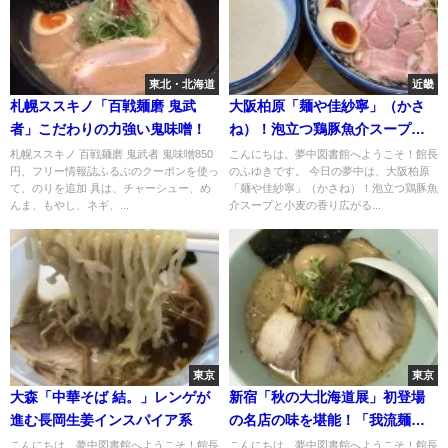
東北・北海道
近畿
札幌ススキノ「百戦麺磨 鬼武
大阪柏原「麺や佳紗寧」（かさ
者」こだわりの力強い鬼味噌！
ね）！泡立つ鶏豚魚介スープと
小麦の香り広がる太麺"特製つけ
札幌ススキノ 百戦麺磨 鬼武者 鬼味噌850
こんにちは。夢中図書館へようこそ！館長
円、フリー情報誌ふるぶのクーポンを使っ
のふゆきです。 今日の夢中は、大阪柏原
麺"
て、のりを追加 具は、チャーシュー、め
「麺や佳紗寧」（かさね）！泡立つ鶏豚魚
んま、もやし、ネギ、...
介スープと小麦の香り広がる...
東京
東京
大森「中華そば 結。」レンゲが
新宿「秋の大北海道展」初登場
進む長岡生姜インスパイア系
の名店の味を堪能！「我流麺舞
飛燕」
こんにちは。夢中図書館へようこそ！館長
こんにちは。夢中図書館へようこそ！館長