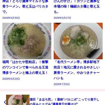
神店！とろり濃厚マイルドな豚
けんのすけ」！ガツンと濃厚な
骨ラーメン。替え玉はバリカタ
本場の味！極細カタ麺と替え玉
で。
も。
2026年6月30日
2026年6月27日
福岡「はかたや堅粕店」！衝撃
「名代ラーメン亭」博多駅地下
のワンコインで食べられる王道
街店！地元に愛されるやさしい
博多ラーメンと極上の替え玉！
豚骨ラーメン、やみつきチャー
ハンも
2026年6月23日
2025年7月5日
蒲田「まほろ芭」！通称"バカニボ"こってり煮干し
の旨みとエグみ"濃厚煮干中華そば"