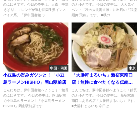
のふゆきです。今日の夢中は、大森「中華
のふゆきです。 今日の夢中は、大人気イ
そば 結。」レンゲが進む長岡生姜インス
ベント「秋の大北海道展」に出店の「我流
パイア系。「夢中図書館 ラ...
麺舞 飛燕」です。 ■秋の...
中国・四国
東京
小豆島の旨みガツンと！「小豆
「大勝軒まるいち」新宿東南口
島ラーメンHISHIO」岡山駅前店
店！無性に食べたくなる伝統の
味
こんにちは。夢中図書館へようこそ！館長
こんにちは。夢中図書館へようこそ！館長
のふゆきです。 今日の夢中は、岡山駅前
のふゆきです。 今日の夢中は、新宿駅東
で小豆島のラーメン！「小豆島ラーメン
南口にある名店「大勝軒まるいち」です。
HISHIO」岡山駅前店です...
■大勝軒まるいち 今日は...