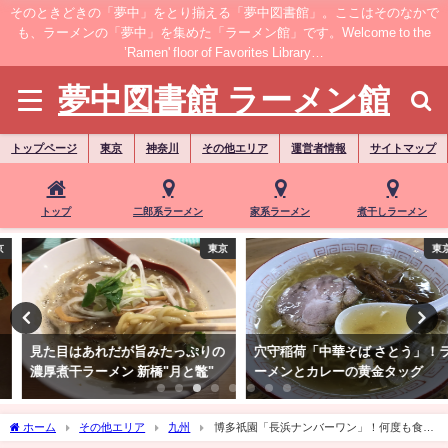
そのときどきの「夢中」をとり揃える「夢中図書館」。ここはそのなかで
も、ラーメンの「夢中」を集めた「ラーメン館」です。Welcome to the
’Ramen' floor of Favorites Library…
夢中図書館 ラーメン館
トップページ
東京
神奈川
その他エリア
運営者情報
サイトマップ
トップ
二郎系ラーメン
家系ラーメン
煮干しラーメン
東京
東京
見た目はあれだが旨みたっぷりの
穴守稲荷「中華そば さとう」！ラ
濃厚煮干ラーメン 新橋"月と鼈"
ーメンとカレーの黄金タッグ
ホーム
その他エリア
九州
博多祇園「長浜ナンバーワン」！何度も食べ
たくなる老舗の味…旨みたっぷり豚骨チャーシューメン