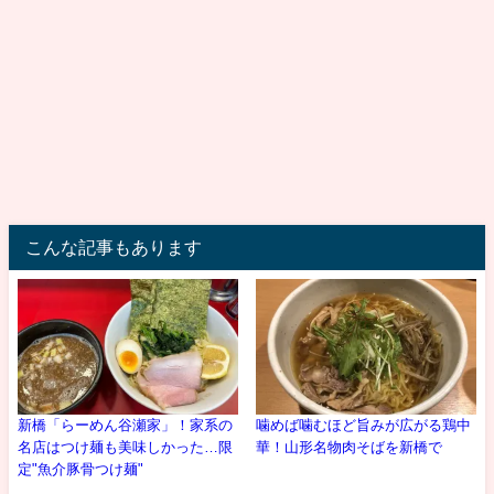
こんな記事もあります
新橋「らーめん谷瀬家」！家系の
噛めば噛むほど旨みが広がる鶏中
名店はつけ麺も美味しかった…限
華！山形名物肉そばを新橋で
定"魚介豚骨つけ麺"