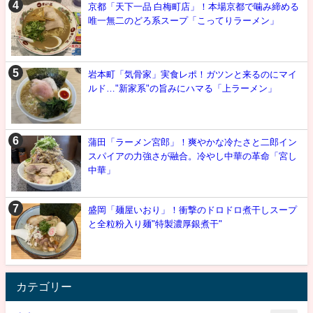
京都「天下一品 白梅町店」！本場京都で噛み締める
唯一無二のどろ系スープ「こってりラーメン」
岩本町「気骨家」実食レポ！ガツンと来るのにマイ
ルド…"新家系"の旨みにハマる「上ラーメン」
蒲田「ラーメン宮郎」！爽やかな冷たさと二郎イン
スパイアの力強さが融合。冷やし中華の革命「宮し
中華」
盛岡「麺屋いおり」！衝撃のドロドロ煮干しスープ
と全粒粉入り麺"特製濃厚銀煮干"
カテゴリー