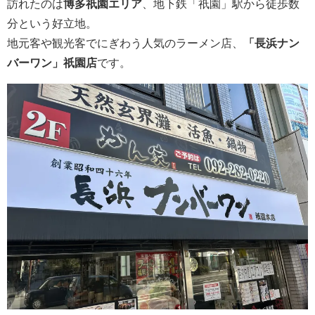
訪れたのは
博多祇園エリア
、地下鉄「祇園」駅から徒歩数
分という好立地。
地元客や観光客でにぎわう人気のラーメン店、
「長浜ナン
バーワン」祇園店
です。