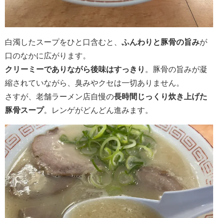
白濁したスープをひと口含むと、
ふんわりと豚骨の旨み
が
口のなかに広がります。
クリーミーでありながら後味はすっきり
。豚骨の旨みが凝
縮されていながら、臭みやクセは一切ありません。
さすが、老舗ラーメン店自慢の
長時間じっくり炊き上げた
豚骨スープ
。レンゲがどんどん進みます。