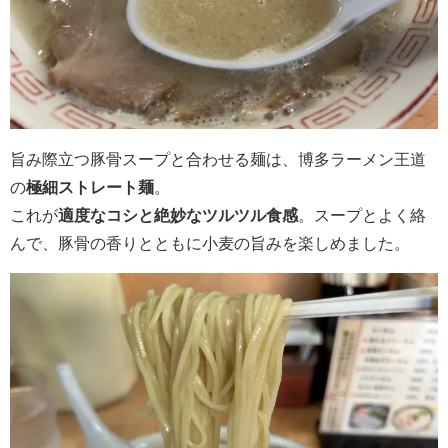
旨み際立つ豚骨スープと合わせる麺は、博多ラーメン王道
の
極細ストレート麺
。
これが
適度なコシと絶妙なツルツル食感
。スープとよく絡
んで、豚骨の香りとともに小麦の旨みを楽しめました。