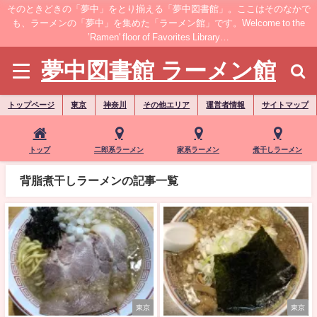
そのときどきの「夢中」をとり揃える「夢中図書館」。ここはそのなかで
も、ラーメンの「夢中」を集めた「ラーメン館」です。Welcome to the
’Ramen' floor of Favorites Library…
夢中図書館 ラーメン館
トップページ
東京
神奈川
その他エリア
運営者情報
サイトマップ
トップ
二郎系ラーメン
家系ラーメン
煮干しラーメン
背脂煮干しラーメンの記事一覧
東京
東京