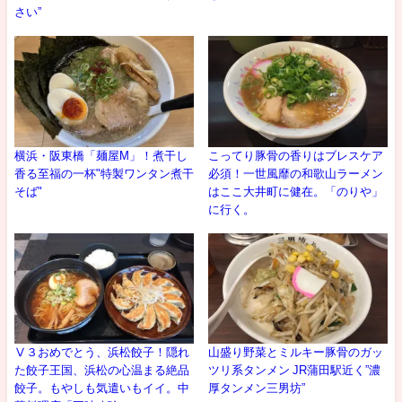
さい”
横浜・阪東橋「麺屋M」！煮干し
こってり豚骨の香りはブレスケア
香る至福の一杯"特製ワンタン煮干
必須！一世風靡の和歌山ラーメン
そば"
はここ大井町に健在。「のりや」
に行く。
Ⅴ３おめでとう、浜松餃子！隠れ
山盛り野菜とミルキー豚骨のガッ
た餃子王国、浜松の心温まる絶品
ツリ系タンメン JR蒲田駅近く”濃
餃子。もやしも気遣いもイイ。中
厚タンメン三男坊”