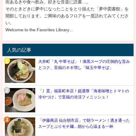
街あるきや食べ飲み、好きな音楽に読書…。
そのときどきに夢中になったことをとり揃えた「夢中図書館」を
開館しております。ご興味のあるフロアを一度訪れてみてくださ
い。
Welcome to the Favorites Library…
人気の記事
大井町「丸 中華そば」！漆黒スープの圧倒的な旨み
とコク、至福のネギ増し「味玉中華そば」
「丿貫」福富町本店！超濃厚「海老味噌とトマトの
冷やつけ」で至福の冷涼フィニッシュ！
「伊藤商店 仙台朝市店」で朝ラーメン！透き通った
スープとぷりモチ麺…朝から心温まる一杯