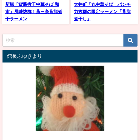
新橋「背脂煮干中華そば 和
大井町「丸中華そば」パンチ
市」風味抜群！燕三条背脂煮
力抜群の限定ラーメン「背脂
干ラーメン
煮干し」
館長ふゆきより