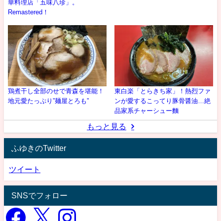
華料理店「五味八珍」。
Remastered！
鶏煮干し全部のせで青森を堪能！
東白楽「とらきち家」！熱烈ファ
地元愛たっぷり”麺屋とろも”
ンが愛するこってり豚骨醤油…絶
品家系チャーシュー麵
もっと見る
ふゆきのTwitter
ツイート
SNSでフォロー