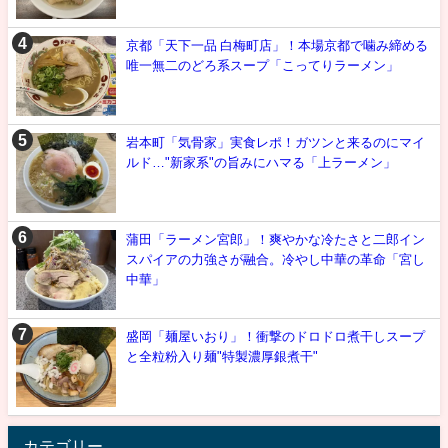
京都「天下一品 白梅町店」！本場京都で噛み締める
唯一無二のどろ系スープ「こってりラーメン」
岩本町「気骨家」実食レポ！ガツンと来るのにマイ
ルド…"新家系"の旨みにハマる「上ラーメン」
蒲田「ラーメン宮郎」！爽やかな冷たさと二郎イン
スパイアの力強さが融合。冷やし中華の革命「宮し
中華」
盛岡「麺屋いおり」！衝撃のドロドロ煮干しスープ
と全粒粉入り麺"特製濃厚銀煮干"
カテゴリー