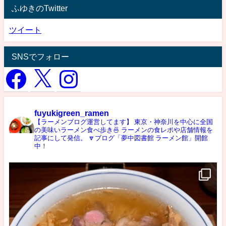
ふゆきのTwitter
ツイート
SNSでフォロー
fuyukigreen_ramen
【ラーメンブログ運営してます】
東京・神奈川を中心に全国
の美味いラーメン食べ歩き🍜
ラーメンの食レポや店舗情報を
記事にして発信。
🔽ブログ「夢中図書館 ラーメン館」開館
中！