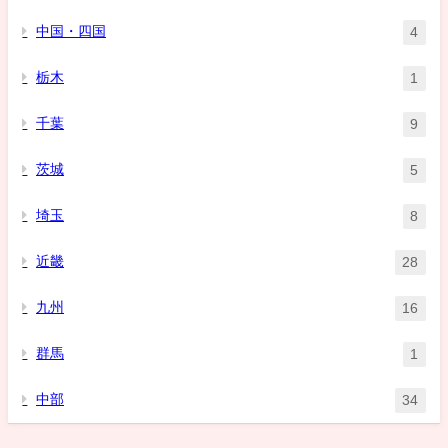
中国・四国
4
栃木
1
千葉
9
茨城
5
埼玉
8
近畿
28
九州
16
群馬
1
中部
34