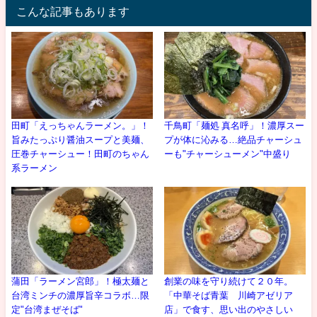
こんな記事もあります
田町「えっちゃんラーメン。」！
千鳥町「麺処 真名呼」！濃厚スー
旨みたっぷり醤油スープと美麺、
プが体に沁みる…絶品チャーシュ
圧巻チャーシュー！田町のちゃん
ーも"チャーシューメン"中盛り
系ラーメン
蒲田「ラーメン宮郎」！極太麺と
創業の味を守り続けて２０年。
台湾ミンチの濃厚旨辛コラボ…限
「中華そば青葉 川崎アゼリア
定"台湾まぜそば"
店」で食す、思い出のやさしい