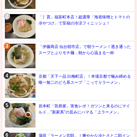
「丿貫」福富町本店！超濃厚「海老味噌とトマトの
冷やつけ」で至福の冷涼フィニッシュ！
「伊藤商店 仙台朝市店」で朝ラーメン！透き通った
スープとぷりモチ麺…朝から心温まる一杯
京都「天下一品 白梅町店」！本場京都で噛み締める
唯一無二のどろ系スープ「こってりラーメン」
岩本町「気骨家」実食レポ！ガツンと来るのにマイ
ルド…"新家系"の旨みにハマる「上ラーメン」
蒲田「ラーメン宮郎」！爽やかな冷たさと二郎イン