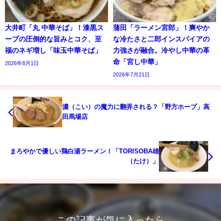
大井町「丸 中華そば」！漆黒ス
蒲田「ラーメン宮郎」！爽やか
ープの圧倒的な旨みとコク、至
な冷たさと二郎インスパイアの
福のネギ増し「味玉中華そば」
力強さが融合。冷やし中華の革
命「宮し中華」
2026年8月1日
2026年7月21日
濃（こい）の魔力に翻弄される？「野方ホープ」高
田馬場店
まろやかで優しい鶏白湯ラーメン！「TORISOBA雄
（たけ）」
この記事が気に入ったら