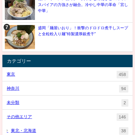
スパイアの力強さが融合。冷やし中華の革命「宮し
中華」
盛岡「麺屋いおり」！衝撃のドロドロ煮干しスープ
と全粒粉入り麺"特製濃厚銀煮干"
カテゴリー
東京
458
神奈川
94
未分類
2
その他エリア
146
東北・北海道
38