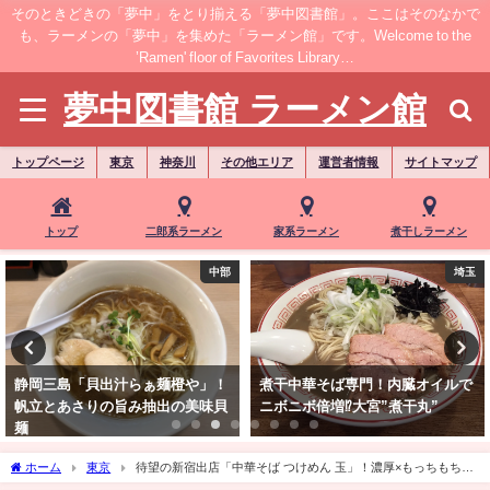
そのときどきの「夢中」をとり揃える「夢中図書館」。ここはそのなかで
も、ラーメンの「夢中」を集めた「ラーメン館」です。Welcome to the
’Ramen' floor of Favorites Library…
夢中図書館 ラーメン館
トップページ
東京
神奈川
その他エリア
運営者情報
サイトマップ
トップ
二郎系ラーメン
家系ラーメン
煮干しラーメン
中部
埼玉
静岡三島「貝出汁らぁ麺橙や」！
煮干中華そば専門！内臓オイルで
帆立とあさりの旨み抽出の美味貝
ニボニボ倍増⁉大宮”煮干丸”
麺
ホーム
東京
待望の新宿出店「中華そば つけめん 玉」！濃厚×もっちもち×
鰹節！