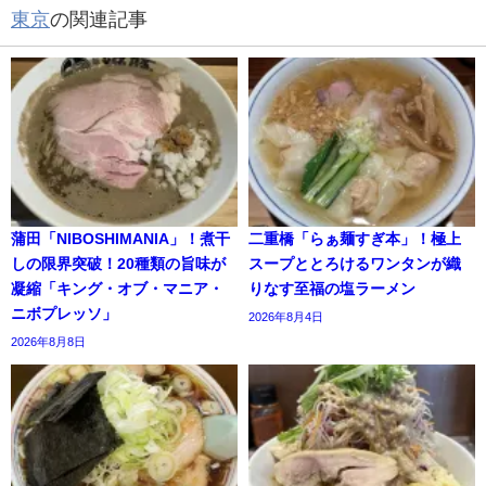
東京
の関連記事
蒲田「NIBOSHIMANIA」！煮干
二重橋「らぁ麺すぎ本」！極上
しの限界突破！20種類の旨味が
スープととろけるワンタンが織
凝縮「キング・オブ・マニア・
りなす至福の塩ラーメン
ニボプレッソ」
2026年8月4日
2026年8月8日