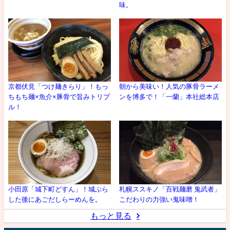
味。
京都伏見「つけ麺きらり」！もっ
朝から美味い！人気の豚骨ラーメ
ちもち麺×魚介×豚骨で旨みトリプ
ンを博多で！「一蘭」本社総本店
ル！
小田原「城下町どすん」！城ぶら
札幌ススキノ「百戦麺磨 鬼武者」
した後にあごだしらーめんを。
こだわりの力強い鬼味噌！
もっと見る