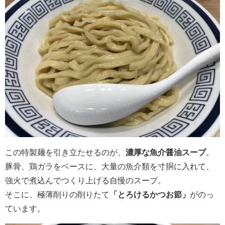
この特製麺を引き立たせるのが、
濃厚な魚介醤油スープ
。
豚骨、鶏ガラをベースに、大量の魚介類を寸胴に入れて、
強火で煮込んでつくり上げる自慢のスープ。
そこに、極薄削りの削りたて
「とろけるかつお節」
がのっ
ています。