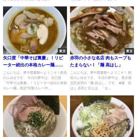
東京
東京
矢口渡「中華そば裏慶」！リピ
赤羽の小さな名店 肉もスープも
ーター続出の本格カレー麺…限
たまらない！「麺 高はし」
定"特製カレー中華そば"
こんにちは。夢中図書館へようこそ！館長
こんにちは。夢中図書館へようこそ！ 館
のふゆきです。 今日の夢中は、矢口渡
長のふゆきです。 今日の夢中は、東京都
「中華そば裏慶」！リピーター続出の本格
北区赤羽の「麺 高はし」です。 ■麺 高
カレー麺…限定"特製カレー中...
はし 赤羽と言えば、「せ...