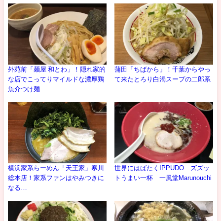
外苑前「麺屋 和とわ」！隠れ家的
蒲田「ちばから」！千葉からやっ
な店でこってりマイルドな濃厚鶏
て来たとろり白濁スープの二郎系
魚介つけ麺
横浜家系らーめん「天王家」寒川
世界にはばたくIPPUDO ズズッ
総本店！家系ファンはやみつきに
トうまい一杯 一風堂Marunouchi
なる…