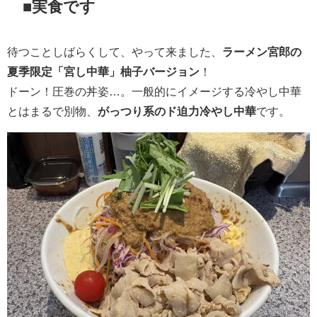
■実食です
待つことしばらくして、やって来ました、
ラーメン宮郎の
夏季限定「宮し中華」柚子バージョン
！
ドーン！圧巻の丼姿…。一般的にイメージする冷やし中華
とはまるで別物、
がっつり系のド迫力冷やし中華
です。