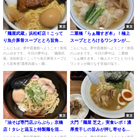
東京
東京
「麺屋武蔵」浜松町店！こって
二重橋「らぁ麺すぎ本」！極上
り魚介豚骨スープととろ旨角
スープととろけるワンタンが織
煮"濃厚武蔵ら～麺"
りなす至福の塩ラーメン
こんにちは。夢中図書館へようこそ！館長
こんにちは。夢中図書館へようこそ！館長
のふゆきです。 今日の夢中は、「麺屋武
のふゆきです。 今日の夢中は、二重橋
蔵」浜松町店！こってり魚介豚骨スープと
「らぁ麺すぎ本」！極上スープととろける
とろ旨角煮"濃厚武蔵ら～麺...
ワンタンが織りなす至福の塩ラ...
東京
東京
「油そば専門店ぶらぶら」京橋
大門「麺屋 芝之」実食レポ！濃
店！タレと温玉と特製麺を混ぜ
厚煮干しの旨みが押し寄せる一
て旨みマシ"温玉油そば"
杯。ランチ限定ご飯もお得！