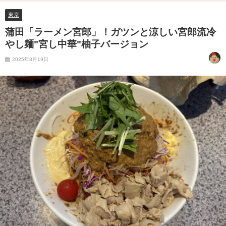
東京
蒲田「ラーメン宮郎」！ガツンと涼しい宮郎流冷
やし麺"宮し中華"柚子バージョン
2025年8月19日