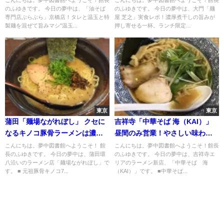
こんにちは。夢中図書館へようこそ！館長
こんにちは。夢中図書館へようこそ！館長
のふゆきです。 今日の夢中は、「油そば
のふゆきです。 今日の夢中は、大門「麺
専門店ぶらぶら」京橋店！タレと温玉と特
屋 芝之」実食レポ！濃厚煮干しの旨みが
製麺を混ぜて旨みマシ"温玉...
押し寄せる一杯。ランチ限定...
東京
東京
蒲田「麺場ながれぼし」 クセに
吉祥寺「中華そば 海（KAI）」
なるキノコ豚骨ラーメンは濃厚
昼間のみ営業！やさしい味わい
コク旨！
の煮干中華そば
こんにちは。夢中図書館へようこそ！ 館
こんにちは。夢中図書館へようこそ！館長
長のふゆきです。 今日の夢中は、蒲田環
のふゆきです。 今日の夢中は、吉祥寺エ
八沿いのラーメン店「麺場ながれぼし」で
リアのラーメン新店、「中華そば 海
す。 ■ 元祖豚骨キノコ7...
（KAI）」です。 ■中華そば...