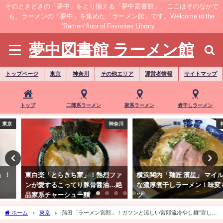
そのときどきの「夢中」をとり揃える「夢中図書館」。ここはそのなかで
も、ラーメンの「夢中」を集めた「ラーメン館」です。Welcome to the
’Ramen' floor of Favorites Library…
夢中図書館 ラーメン館
トップページ
東京
神奈川
その他エリア
運営者情報
サイトマップ
トップ
二郎系ラーメン
家系ラーメン
煮干しラーメン
神奈川
神奈川
東白楽「とらきち家」！熱烈ファ
横浜関内「麺匠 濱星」 マイルド
ンが愛するこってり豚骨醤油…絶
な濃厚煮干しラーメン！味変もオ
品家系チャーシュー麵
ツ
ホーム
東京
蒲田「ラーメン宮郎」！ガツンと涼しい宮郎流冷やし麺"宮し中
華"柚子バージョン