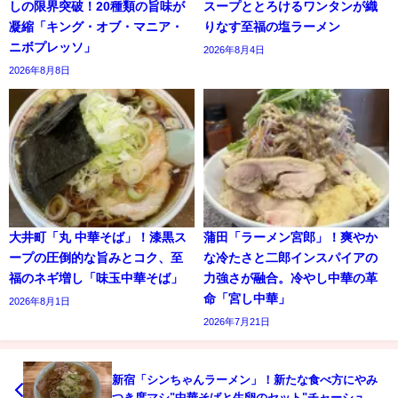
しの限界突破！20種類の旨味が
スープととろけるワンタンが織
凝縮「キング・オブ・マニア・
りなす至福の塩ラーメン
ニボプレッソ」
2026年8月4日
2026年8月8日
大井町「丸 中華そば」！漆黒ス
蒲田「ラーメン宮郎」！爽やか
ープの圧倒的な旨みとコク、至
な冷たさと二郎インスパイアの
福のネギ増し「味玉中華そば」
力強さが融合。冷やし中華の革
命「宮し中華」
2026年8月1日
2026年7月21日
新宿「シンちゃんラーメン」！新たな食べ方にやみ
つき度マシ"中華そばと生卵のセット"チャーシュー