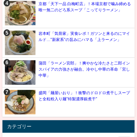
京都「天下一品 白梅町店」！本場京都で噛み締める
唯一無二のどろ系スープ「こってりラーメン」
岩本町「気骨家」実食レポ！ガツンと来るのにマイ
ルド…"新家系"の旨みにハマる「上ラーメン」
蒲田「ラーメン宮郎」！爽やかな冷たさと二郎イン
スパイアの力強さが融合。冷やし中華の革命「宮し
中華」
盛岡「麺屋いおり」！衝撃のドロドロ煮干しスープ
と全粒粉入り麺"特製濃厚銀煮干"
カテゴリー