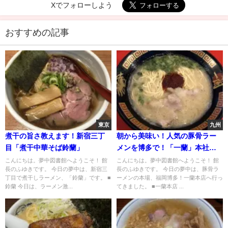
Xでフォローしよう
おすすめの記事
東京
九州
煮干の旨さ教えます！新宿三丁
朝から美味い！人気の豚骨ラー
目「煮干中華そば鈴蘭」
メンを博多で！「一蘭」本社総
本店
こんにちは。夢中図書館へようこそ！ 館
こんにちは。夢中図書館へようこそ！ 館
長のふゆきです。 今日の夢中は、新宿三
長のふゆきです。 今日の夢中は、豚骨ラ
丁目で煮干しラーメン、「鈴蘭」です。 ■
ーメンの本場、福岡博多！一蘭本店へ行っ
鈴蘭 今日は、ラーメン激...
てきました。 ■一蘭本店 ...