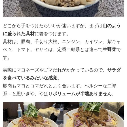
どこから手をつけたらいいか迷いますが、まずは
山のよう
に盛られた具材
に箸をつけます。
具材は、豚肉、千切り大根、ニンジン、カイワレ、紫キャ
ベツ、トマト。ヤサイは、定番二郎系とは違って
生野菜
で
す。
実際にマヨネーズやゴマだれがかかっているので、
サラダ
を食べているみたいな感覚
。
豚肉もマヨとゴマだれとよく合います。ヘルシーな二郎
系…と思いきや、やはり
ボリュームが半端ありません
。