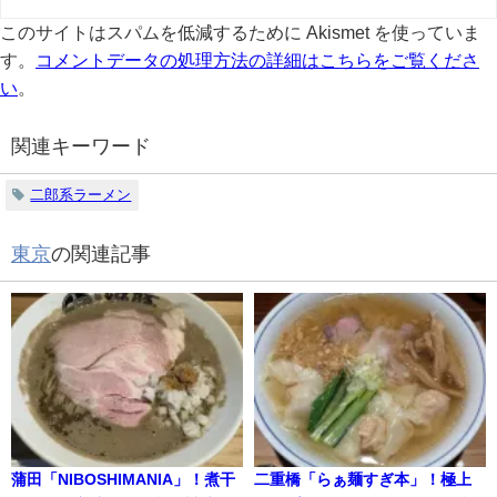
このサイトはスパムを低減するために Akismet を使っていま
す。
コメントデータの処理方法の詳細はこちらをご覧くださ
い
。
関連キーワード
二郎系ラーメン
東京
の関連記事
蒲田「NIBOSHIMANIA」！煮干
二重橋「らぁ麺すぎ本」！極上