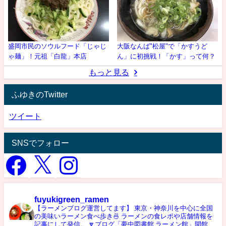
盛岡市民のソウルフード「じゃじ
大阪なんば"松屋"で「かすうど
ゃ麺」！元祖「白龍」本店
ん」に初挑戦！「かす」って何？
もっと見る
ふゆきのTwitter
ツイート
SNSでフォロー
fuyukigreen_ramen
【ラーメンブログ運営してます】
東京・神奈川を中心に全国
の美味いラーメン食べ歩き🍜
ラーメンの食レポや店舗情報を
記事にして発信。
🔽ブログ「夢中図書館 ラーメン館」開館