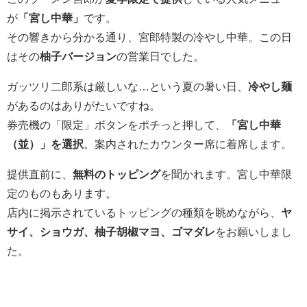
が
「宮し中華」
です。
その響きから分かる通り、宮郎特製の冷やし中華。この日
はその
柚子バージョン
の営業日でした。
ガッツリ二郎系は厳しいな…という夏の暑い日、
冷やし麺
があるのはありがたいですね。
券売機の「限定」ボタンをポチっと押して、
「宮し中華
（並）」を選択
。案内されたカウンター席に着席します。
提供直前に、
無料のトッピング
を聞かれます。宮し中華限
定のものもあります。
店内に掲示されているトッピングの種類を眺めながら、
ヤ
サイ、ショウガ、柚子胡椒マヨ、ゴマダレ
をお願いしまし
た。