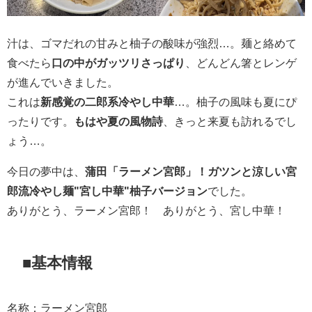
汁は、ゴマだれの甘みと柚子の酸味が強烈…。麺と絡めて
食べたら
口の中がガッツリさっぱり
、どんどん箸とレンゲ
が進んでいきました。
これは
新感覚の二郎系冷やし中華
…。柚子の風味も夏にぴ
ったりです。
もはや夏の風物詩
、きっと来夏も訪れるでし
ょう…。
今日の夢中は、
蒲田「ラーメン宮郎」！ガツンと涼しい宮
郎流冷やし麺"宮し中華"柚子バージョン
でした。
ありがとう、ラーメン宮郎！ ありがとう、宮し中華！
■基本情報
名称：ラーメン宮郎