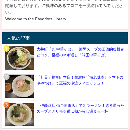
開館しております。ご興味のあるフロアを一度訪れてみてくださ
い。
Welcome to the Favorites Library…
人気の記事
大井町「丸 中華そば」！漆黒スープの圧倒的な旨み
とコク、至福のネギ増し「味玉中華そば」
「丿貫」福富町本店！超濃厚「海老味噌とトマトの
冷やつけ」で至福の冷涼フィニッシュ！
「伊藤商店 仙台朝市店」で朝ラーメン！透き通った
スープとぷりモチ麺…朝から心温まる一杯