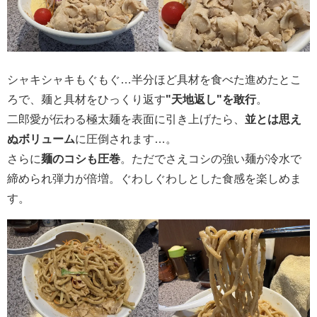
シャキシャキもぐもぐ…半分ほど具材を食べた進めたとこ
ろで、麺と具材をひっくり返す
"天地返し"を敢行
。
二郎愛が伝わる極太麺を表面に引き上げたら、
並とは思え
ぬボリューム
に圧倒されます…。
さらに
麺のコシも圧巻
。ただでさえコシの強い麺が冷水で
締められ弾力が倍増。ぐわしぐわしとした食感を楽しめま
す。