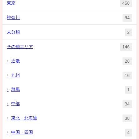
東京
458
神奈川
94
未分類
2
その他エリア
146
近畿
28
九州
16
群馬
1
中部
34
東北・北海道
38
中国・四国
4