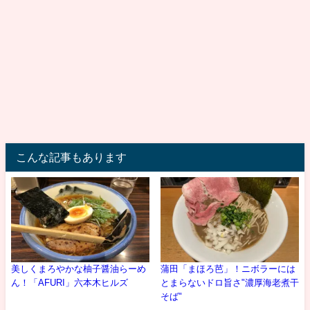
こんな記事もあります
美しくまろやかな柚子醤油らーめ
蒲田「まほろ芭」！ニボラーには
ん！「AFURI」六本木ヒルズ
とまらないドロ旨さ"濃厚海老煮干
そば"