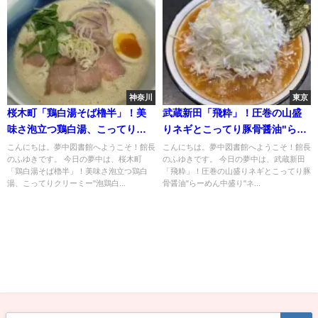
神奈川
東京
桜木町「鶏白湯そば櫓半」！美
武蔵新田「飛粋」！圧巻の山盛
味さ泡立つ鶏白湯、こってりク
りネギとこってり豚骨醤油"らー
リーミー"泡鶏白湯そば"
めん中盛り"ネギトッピング
こんにちは。夢中図書館へようこそ！館長
こんにちは。夢中図書館へようこそ！館長
のふゆきです。 今日の夢中は、桜木町
のふゆきです。 今日の夢中は、武蔵新田
「鶏白湯そば櫓半」！美味さ泡立つ鶏白
「飛粋」！圧巻の山盛りネギとこってり豚
湯、こってりクリーミー"泡鶏白...
骨醤油"らーめん中盛り"ネ...