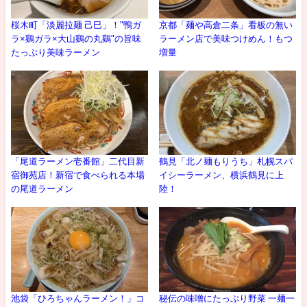
桜木町「淡麗拉麺 己巳」！"鴨ガ
京都「麺や高倉二条」看板の無い
ラ×鷄ガラ×大山鷄の丸鷄"の旨味
ラーメン店で美味つけめん！もつ
たっぷり美味ラーメン
増量
「尾道ラーメン壱番館」二代目新
鶴見「北ノ麺もりうち」札幌スパ
宿御苑店！新宿で食べられる本場
イシーラーメン、横浜鶴見に上
の尾道ラーメン
陸！
池袋「ひろちゃんラーメン！」コ
秘伝の味噌にたっぷり野菜 一麺一