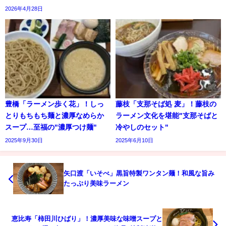
2026年4月28日
豊橋「ラーメン歩く花」！しっ
藤枝「支那そば処 麦」！藤枝の
とりもちもち麺と濃厚なめらか
ラーメン文化を堪能"支那そばと
スープ…至福の"濃厚つけ麺"
冷やしのセット"
2025年9月30日
2025年6月10日
矢口渡「いそべ」黒旨特製ワンタン麺！和風な旨み
たっぷり美味ラーメン
恵比寿「柿田川ひばり」！濃厚美味な味噌スープと