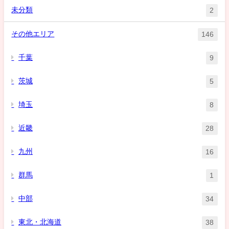
未分類
2
その他エリア
146
千葉
9
茨城
5
埼玉
8
近畿
28
九州
16
群馬
1
中部
34
東北・北海道
38