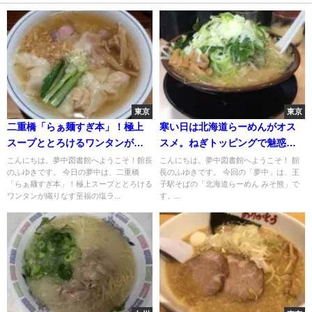
東京
東京
二重橋「らぁ麺すぎ本」！極上
寒い日は北海道らーめんがオス
スープととろけるワンタンが織
スメ。ねぎトッピングで魅惑の
りなす至福の塩ラーメン
フォルムの札幌みそ！王子駅近
こんにちは。夢中図書館へようこそ！館長
こんにちは。夢中図書館へようこそ！ 館
のふゆきです。 今日の夢中は、二重橋
長のふゆきです。 今回の「夢中」は、王
くの「北海道らーめん みそ
「らぁ麺すぎ本」！極上スープととろける
子駅そばの「北海道らーめん みそ熊」で
熊」。
ワンタンが織りなす至福の塩ラ...
す。...