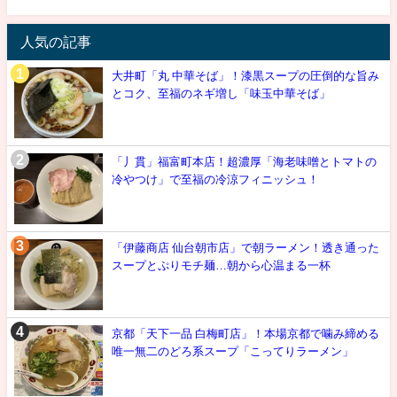
人気の記事
大井町「丸 中華そば」！漆黒スープの圧倒的な旨み
とコク、至福のネギ増し「味玉中華そば」
「丿貫」福富町本店！超濃厚「海老味噌とトマトの
冷やつけ」で至福の冷涼フィニッシュ！
「伊藤商店 仙台朝市店」で朝ラーメン！透き通った
スープとぷりモチ麺…朝から心温まる一杯
京都「天下一品 白梅町店」！本場京都で噛み締める
唯一無二のどろ系スープ「こってりラーメン」