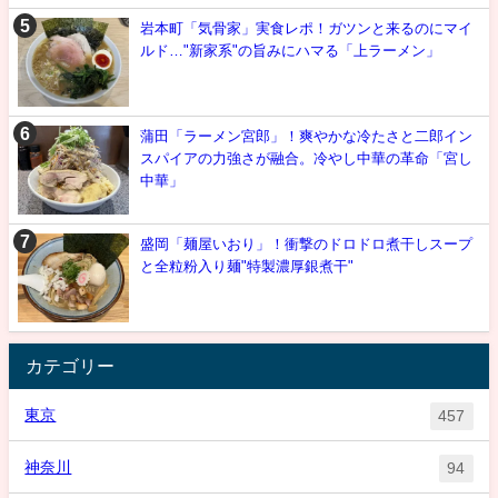
岩本町「気骨家」実食レポ！ガツンと来るのにマイ
ルド…"新家系"の旨みにハマる「上ラーメン」
蒲田「ラーメン宮郎」！爽やかな冷たさと二郎イン
スパイアの力強さが融合。冷やし中華の革命「宮し
中華」
盛岡「麺屋いおり」！衝撃のドロドロ煮干しスープ
と全粒粉入り麺"特製濃厚銀煮干"
カテゴリー
東京
457
神奈川
94