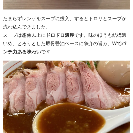
たまらずレンゲをスープに投入、するとドロリとスープが
流れ込んできました。
スープは想像以上に
ドロドロ濃厚
です。味のほうも結構濃
いめ、とろりとした豚骨醤油ベースに魚介の旨み、
Wでパ
ンチ力ある味わい
です。