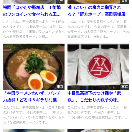
九州
東京
福岡「はかたや堅粕店」！衝撃
濃（こい）の魔力に翻弄され
のワンコインで食べられる王道
る？「野方ホープ」高田馬場店
博多ラーメンと極上の替え玉！
こんにちは。夢中図書館へようこそ！館長
こんにちは。夢中図書館へようこそ！ 館
のふゆきです。 今日の夢中は、福岡「は
長のふゆきです。 今日の夢中は、背脂豚
かたや堅粕店」！衝撃のワンコインで食べ
骨ラーメンの人気店「野方ホープ」、その
られる王道博多ラーメンと極...
高田馬場店です。 ■野方ホ...
東京
東京
「神田ラーメンわいず」パンチ
中目黒高架下のつけ麺や「武
力抜群！どろり＆ギラリな濃厚
双」。こだわりの双子の味。
家系ラーメン
こんにちは。夢中図書館へようこそ！館長
こんにちは。夢中図書館へようこそ！ 館
のふゆきです。 今日の夢中は、「神田ラ
長のふゆきです。 今回の「夢中」は、
ーメンわいず」パンチ力抜群！どろり＆ギ
「つけ麺や 武双 中目黒駅前店」です。...
ラリな濃厚家系ラーメンです...