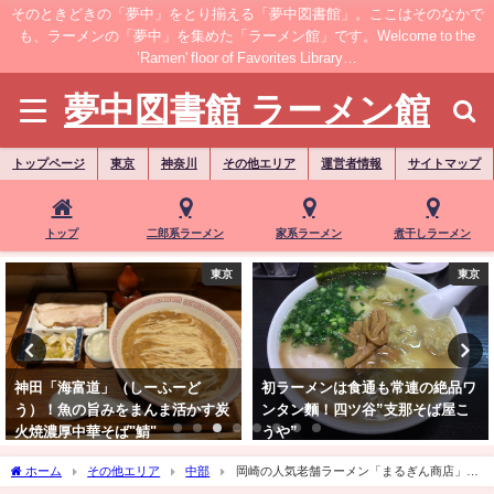
そのときどきの「夢中」をとり揃える「夢中図書館」。ここはそのなかで
も、ラーメンの「夢中」を集めた「ラーメン館」です。Welcome to the
’Ramen' floor of Favorites Library…
夢中図書館 ラーメン館
トップページ
東京
神奈川
その他エリア
運営者情報
サイトマップ
トップ
二郎系ラーメン
家系ラーメン
煮干しラーメン
東京
東京
神田「海富道」（しーふーど
初ラーメンは食通も常連の絶品ワ
う）！魚の旨みをまんま活かす炭
ンタン麵！四ツ谷”支那そば屋こ
火焼濃厚中華そば"鯖"
うや”
ホーム
その他エリア
中部
岡崎の人気老舗ラーメン「まるぎん商店」！
ドロドロ濃厚、パンチ力抜群の"あごそば"