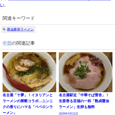
い
。
関連キーワード
醤油豚骨ラーメン
中部
の関連記事
名古屋「十夢」！イタリアンと
名古屋駅近「中華そば雷杏」！
ラーメンの禁断コラボ…ニンニ
生姜香る至福の一杯「熟成醤油
クの香りにハマる「ペペロンラ
ラーメン」生卵も無料
ーメン」
2026年4月21日