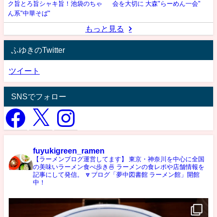
ク旨とろ旨シャキ旨！池袋のちゃ
会を大切に 大森"らーめん一会"
ん系"中華そば"
もっと見る
ふゆきのTwitter
ツイート
SNSでフォロー
fuyukigreen_ramen
【ラーメンブログ運営してます】
東京・神奈川を中心に全国
の美味いラーメン食べ歩き🍜
ラーメンの食レポや店舗情報を
記事にして発信。
🔽ブログ「夢中図書館 ラーメン館」開館
中！