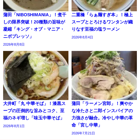
蒲田「NIBOSHIMANIA」！煮干
二重橋「らぁ麺すぎ本」！極上
しの限界突破！20種類の旨味が
スープととろけるワンタンが織
凝縮「キング・オブ・マニア・
りなす至福の塩ラーメン
ニボプレッソ」
2026年8月4日
2026年8月8日
大井町「丸 中華そば」！漆黒ス
蒲田「ラーメン宮郎」！爽やか
ープの圧倒的な旨みとコク、至
な冷たさと二郎インスパイアの
福のネギ増し「味玉中華そば」
力強さが融合。冷やし中華の革
命「宮し中華」
2026年8月1日
2026年7月21日