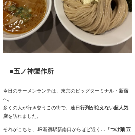
■五ノ神製作所
今日のラーメンランチは、東京のビッグターミナル・
新宿
へ。
多くの人が行き交うこの街で、連日
行列が絶えない超人気
店
を訪れました。
それがこちら、JR新宿駅新南口からほど近く…
「つけ麺 五