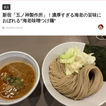
東京
新宿「五ノ神製作所」！濃厚すぎる海老の旨味に
おぼれる"海老味噌つけ麺"
2025年12月2日