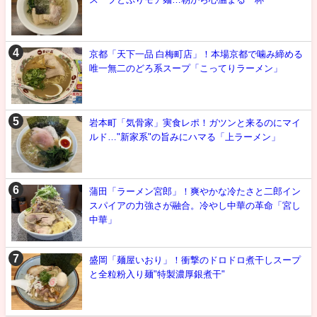
京都「天下一品 白梅町店」！本場京都で噛み締める
唯一無二のどろ系スープ「こってりラーメン」
岩本町「気骨家」実食レポ！ガツンと来るのにマイ
ルド…"新家系"の旨みにハマる「上ラーメン」
蒲田「ラーメン宮郎」！爽やかな冷たさと二郎イン
スパイアの力強さが融合。冷やし中華の革命「宮し
中華」
盛岡「麺屋いおり」！衝撃のドロドロ煮干しスープ
と全粒粉入り麺"特製濃厚銀煮干"