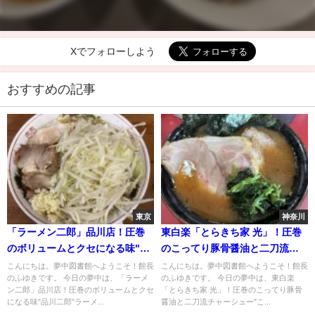
Xでフォローしよう
おすすめの記事
東京
神奈川
「ラーメン二郎」品川店！圧巻
東白楽「とらきち家 光」！圧巻
のボリュームとクセになる味"品
のこってり豚骨醤油と二刀流チ
川二郎"ラーメン
ャーシュー"ことちゃん"
こんにちは。夢中図書館へようこそ！館長
こんにちは。夢中図書館へようこそ！館長
のふゆきです。 今日の夢中は、「ラーメ
のふゆきです。 今日の夢中は、東白楽
ン二郎」品川店！圧巻のボリュームとクセ
「とらきち家 光」！圧巻のこってり豚骨
になる味"品川二郎"ラーメ...
醤油と二刀流チャーシュー"こ...