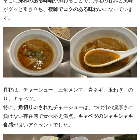
そこに
深みのある味噌
が加わることで、海老の甘みと風味
がグッと引き立ち、
複雑でコクのある味わい
になっていま
す。
具材は、チャーシュー、三角メンマ、青ネギ、玉ねぎ、の
り、キャベツ。
特に、
角切りにされたチャーシュー
は、つけ汁の濃厚さに
負けない存在感で食べ応え満点。
キャベツのシャキシャキ
食感
が良いアクセントでした。