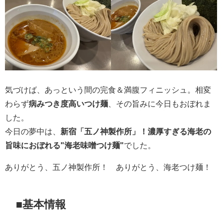
気づけば、あっという間の完食＆満腹フィニッシュ。相変
わらず
病みつき度高いつけ麺
、その旨みに今日もおぼれま
した。
今日の夢中は、
新宿「五ノ神製作所」！濃厚すぎる海老の
旨味におぼれる"海老味噌つけ麺"
でした。
ありがとう、五ノ神製作所！ ありがとう、海老つけ麺！
■基本情報