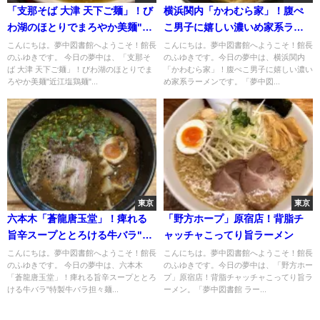
「支那そば 大津 天下ご麺」！び
横浜関内「かわむら家」！腹ぺ
わ湖のほとりでまろやか美麺"近
こ男子に嬉しい濃いめ家系ラー
江塩鶏麺"
メン
こんにちは。夢中図書館へようこそ！館長
こんにちは。夢中図書館へようこそ！館長
のふゆきです。 今日の夢中は、「支那そ
のふゆきです。今日の夢中は、横浜関内
ば 大津 天下ご麺」！びわ湖のほとりでま
「かわむら家」！腹ぺこ男子に嬉しい濃い
ろやか美麺"近江塩鶏麺"...
め家系ラーメンです。「夢中図...
東京
東京
六本木「蒼龍唐玉堂」！痺れる
「野方ホープ」原宿店！背脂チ
旨辛スープととろける牛バラ"特
ャッチャこってり旨ラーメン
製牛バラ担々麺"
こんにちは。夢中図書館へようこそ！館長
こんにちは。夢中図書館へようこそ！館長
のふゆきです。 今日の夢中は、六本木
のふゆきです。今日の夢中は、「野方ホー
「蒼龍唐玉堂」！痺れる旨辛スープととろ
プ」原宿店！背脂チャッチャこってり旨ラ
ける牛バラ"特製牛バラ担々麺...
ーメン。「夢中図書館 ラー...