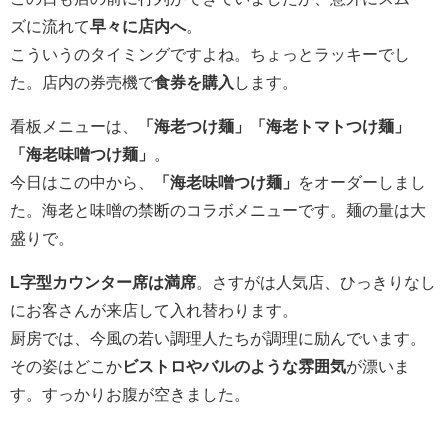
ズに流れて
早々に店内へ
。
こういうのタイミングですよね。ちょっとラッキーでし
た。店内の券売機で
食券を購入
します。
看板メニューは、
「海老つけ麺」「海老トマトつけ麺」
「海老味噌つけ麺」
。
今日はこの中から、
「海老味噌つけ麺」
をオーダーしまし
た。海老と味噌の禁断のコラボメニューです。麺の量は大
盛りで。
L字型カウンター席は満席
。さすがは人気店、ひっきりなし
にお客さんが来店して入れ替わります。
厨房では、今風の若い調理人たちが調理に励んでいます。
その姿はどこか
ビストロやバルのような雰囲気
が漂いま
す。すっかりお腹が空きました。