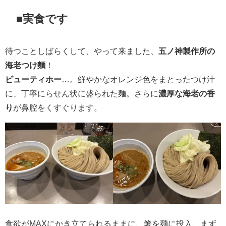
■実食です
待つことしばらくして、やって来ました、
五ノ神製作所の
海老つけ麵
！
ビューティホー
…。鮮やかなオレンジ色をまとったつけ汁
に、丁寧にらせん状に盛られた麺。さらに
濃厚な海老の香
り
が鼻腔をくすぐります。
食欲がMAXにかき立てられるままに、箸を麺に投入、まず