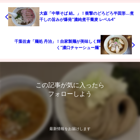
大森「中華そば 結。」！衝撃のどろどろ半固形…煮
干しの旨みが爆発"濃純煮干蕎麦 レベル4"
千葉佐倉「麺処 丹治」！自家製麺が美味しく輝
く"濃口チャーシュー麺"
この記事が気に入ったら
フォローしよう
最新情報をお届けします