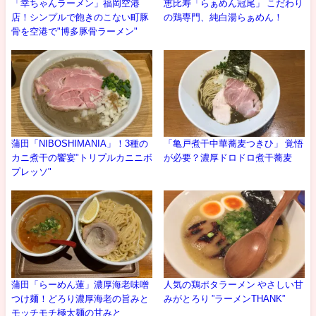
「幸ちゃんラーメン」福岡空港
恵比寿「らぁめん冠尾」 こだわり
店！シンプルで飽きのこない町豚
の鶏専門、純白湯らぁめん！
骨を空港で"博多豚骨ラーメン"
蒲田「NIBOSHIMANIA」！3種の
「亀戸煮干中華蕎麦つきひ」 覚悟
カニ煮干の饗宴"トリプルカニニボ
が必要？濃厚ドロドロ煮干蕎麦
プレッソ"
蒲田「らーめん蓮」濃厚海老味噌
人気の鶏ポタラーメン やさしい甘
つけ麺！どろり濃厚海老の旨みと
みがとろり ”ラーメンTHANK”
モッチモチ極太麺の甘みと