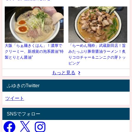
大阪「らぁ麺きくはん」！濃厚で
「らーめん飛粋」武蔵新田店！旨
クリーミー、新感覚の泡系醤油"特
みたっぷり豚骨醤油ラーメン！炙
製とりとん醤油"
りコロチャー＆ニンニクの芽トッ
ピング
もっと見る
ふゆきのTwitter
ツイート
SNSでフォロー