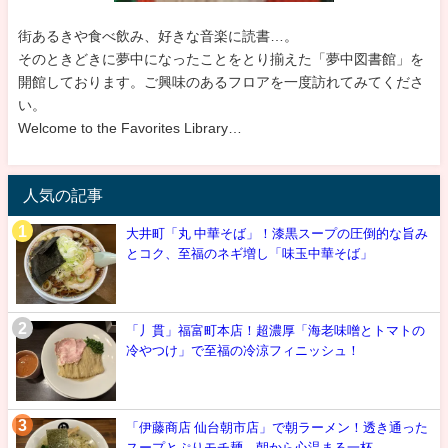
街あるきや食べ飲み、好きな音楽に読書…。
そのときどきに夢中になったことをとり揃えた「夢中図書館」を
開館しております。ご興味のあるフロアを一度訪れてみてくださ
い。
Welcome to the Favorites Library…
人気の記事
大井町「丸 中華そば」！漆黒スープの圧倒的な旨み
とコク、至福のネギ増し「味玉中華そば」
「丿貫」福富町本店！超濃厚「海老味噌とトマトの
冷やつけ」で至福の冷涼フィニッシュ！
「伊藤商店 仙台朝市店」で朝ラーメン！透き通った
スープとぷりモチ麺…朝から心温まる一杯