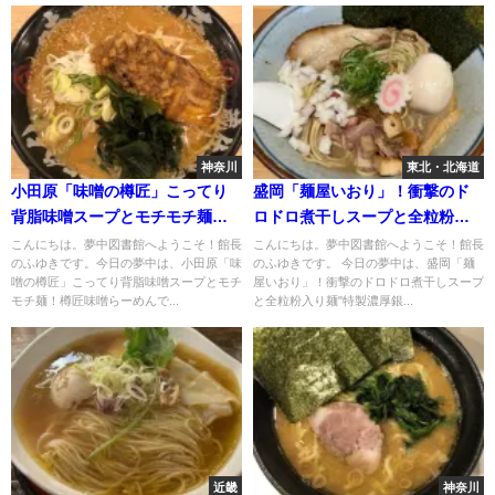
神奈川
東北・北海道
小田原「味噌の樽匠」こってり
盛岡「麺屋いおり」！衝撃のド
背脂味噌スープとモチモチ麺！
ロドロ煮干しスープと全粒粉入
樽匠味噌らーめん
り麺"特製濃厚銀煮干"
こんにちは。夢中図書館へようこそ！館長
こんにちは。夢中図書館へようこそ！館長
のふゆきです。今日の夢中は、小田原「味
のふゆきです。 今日の夢中は、盛岡「麺
噌の樽匠」こってり背脂味噌スープとモチ
屋いおり」！衝撃のドロドロ煮干しスープ
モチ麺！樽匠味噌らーめんで...
と全粒粉入り麺"特製濃厚銀...
近畿
神奈川