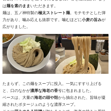
は
麺を素のまま
いただきます。
麺は、五ノ神特製の
極太ストレート麺
。モチモチとした弾
力があり、噛み応えも抜群です。噛むほどに
小麦の旨み
が
広がりました。
たまらず、この麺をスープに投入。一気にすすり上げる
と、口のなかが
濃厚な海老の香り
に包まれました。
ベースは、大量の
海老の頭や殻
から抽出された、旨味が凝
縮されたポタージュのような濃厚スープ。