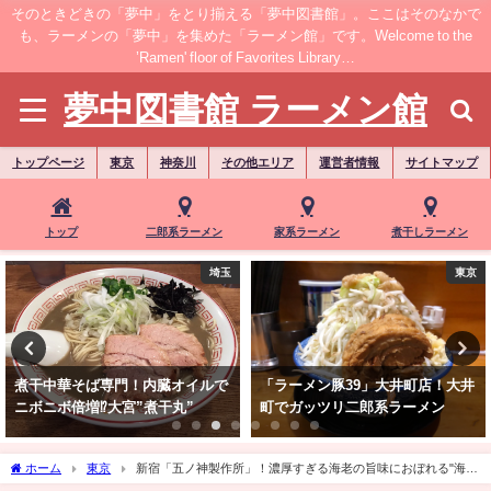
そのときどきの「夢中」をとり揃える「夢中図書館」。ここはそのなかで
も、ラーメンの「夢中」を集めた「ラーメン館」です。Welcome to the
’Ramen' floor of Favorites Library…
夢中図書館 ラーメン館
トップページ
東京
神奈川
その他エリア
運営者情報
サイトマップ
トップ
二郎系ラーメン
家系ラーメン
煮干しラーメン
埼玉
東京
煮干中華そば専門！内臓オイルで
「ラーメン豚39」大井町店！大井
ニボニボ倍増⁉大宮”煮干丸”
町でガッツリ二郎系ラーメン
ホーム
東京
新宿「五ノ神製作所」！濃厚すぎる海老の旨味におぼれる"海老
味噌つけ麺"