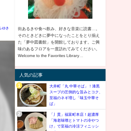
？
ふゆき
街あるきや食べ飲み、好きな音楽に読書…。
そのときどきに夢中になったことをとり揃え
た「夢中図書館」を開館しております。ご興
味のあるフロアを一度訪れてみてください。
Welcome to the Favorites Library…
人気の記事
大井町「丸 中華そば」！漆黒
スープの圧倒的な旨みとコク、
至福のネギ増し「味玉中華そ
ば」
「丿貫」福富町本店！超濃厚
「海老味噌とトマトの冷やつ
け」で至福の冷涼フィニッシ