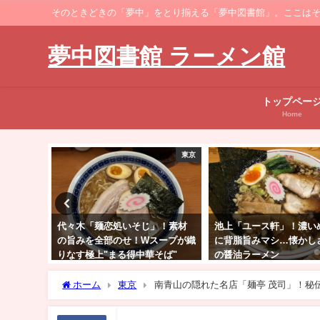
そのときどきの「夢中」をとり揃える「夢中図書館」。ここはそのなかでも、ラーメ
夢中図書館 ラーメン館
トップペー
Home
東京
東京
」！素材
池上「ユース軒」！濃いめ醤油
蒲田「NIBOSHIMANIA
スープが織
に背脂旨みマシ…懐かしさ満点
色に輝く絶品煮干スープ
そば"
の醤油ラーメン
やかな美味麺…限定"カ
ヒヤゴグ"
ホーム
東京
南青山の隠れた名店「麺亭 茂司」！秘伝