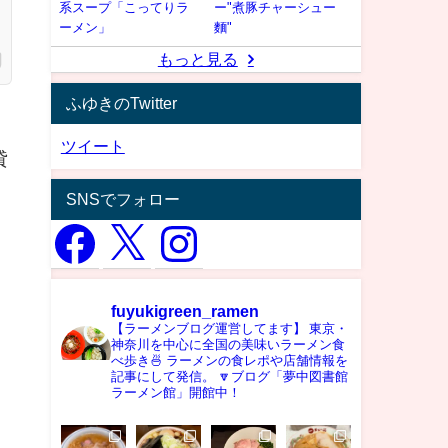
系スープ「こってりラ
ー"煮豚チャーシュー
ーメン」
麵"
もっと見る
ふゆきのTwitter
ツイート
貸
SNSでフォロー
fuyukigreen_ramen
【ラーメンブログ運営してます】
東京・
神奈川を中心に全国の美味いラーメン食
べ歩き🍜
ラーメンの食レポや店舗情報を
記事にして発信。
🔽ブログ「夢中図書館
ラーメン館」開館中！