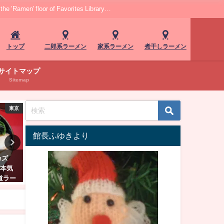
r of Favorites Library…
トップ
二郎系ラーメン
家系ラーメン
煮干しラーメン
サイトマップ
Sitemap
神奈川
神奈川
館長ふゆきより
家」寒
横浜アソビル「丿貫」オマール
赤坂の麺処、自慢のあごだ
やみつ
海老蕎麦と帆立和え玉！芳醇限
ープはまさに芳醇。赤坂
定麺に舌鼓
「友」。