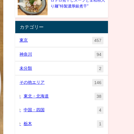
ロドロ煮干しスープと全粒粉入
り麺"特製濃厚銀煮干"
カテゴリー
東京
457
神奈川
94
未分類
2
その他エリア
146
東北・北海道
38
中国・四国
4
栃木
1