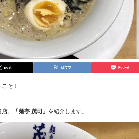
post
はてブ
Pocket
うこそ！
店、「麺亭 茂司」
を紹介します。