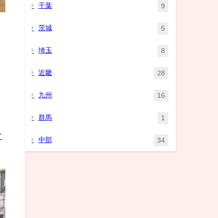
千葉
9
茨城
5
埼玉
8
近畿
28
九州
16
群馬
1
こ
中部
34