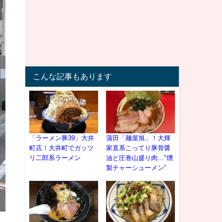
こんな記事もあります
「ラーメン豚39」大井
蒲田「麺屋旭」！大輝
町店！大井町でガッツ
家直系こってり豚骨醤
リ二郎系ラーメン
油と圧巻山盛り肉…"燻
製チャーシューメン"