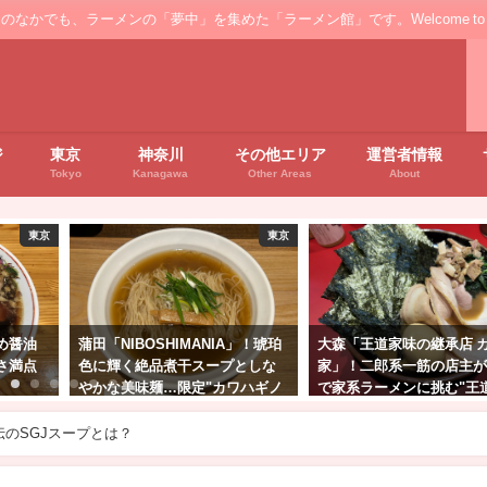
ンの「夢中」を集めた「ラーメン館」です。Welcome to the ’Ramen' floo
ジ
東京
神奈川
その他エリア
運営者情報
Tokyo
Kanagawa
Other Areas
About
東京
東京
」！琥珀
大森「王道家味の継承店 カズ
横浜家系らーめん「天王
としな
家」！二郎系一筋の店主が本気
川総本店！家系ファンは
ワハギノ
で家系ラーメンに挑む"王道ラー
きになる…
メン"
のSGJスープとは？