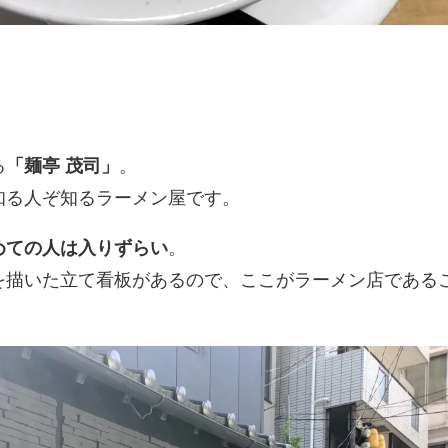
る
「麺亭 茂司」
。
知る人ぞ知るラーメン屋です。
めての人は入りずらい
。
を描いた立て看板があるので、ここがラーメン店である