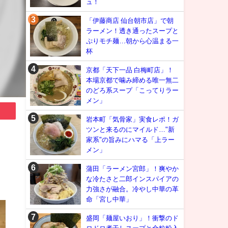
ュ！
「伊藤商店 仙台朝市店」で朝
ラーメン！透き通ったスープと
ぷりモチ麺…朝から心温まる一
杯
京都「天下一品 白梅町店」！
本場京都で噛み締める唯一無二
のどろ系スープ「こってりラー
メン」
岩本町「気骨家」実食レポ！ガ
ツンと来るのにマイルド…"新
家系"の旨みにハマる「上ラー
メン」
蒲田「ラーメン宮郎」！爽やか
な冷たさと二郎インスパイアの
力強さが融合。冷やし中華の革
命「宮し中華」
盛岡「麺屋いおり」！衝撃のド