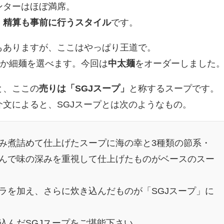
ンターはほぼ満席。
、精算も事前に行うスタイル
です。
もありますが、ここはやっぱり王道で。
麺か細麺を選べます。今回は
中太麺
をオーダーしました
と、ここの
売りは「SGJスープ」
と称するスープです。
文によると、SGJスープとは次のようなもの。
み煮詰めて仕上げたスープに海の幸と3種類の節系・
んで味の深みを重視して仕上げたものがベースのスー
ラを加え、さらに炊き込んだものが「SGJスープ」に
込んだSGJスープをご堪能下さい。