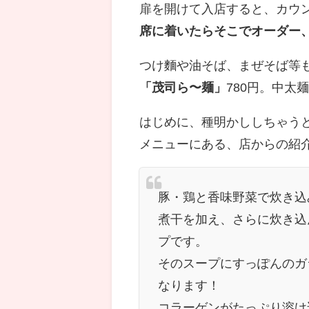
扉を開けて入店すると、カウ
席に着いたらそこでオーダー
つけ麵や油そば、まぜそば等
「茂司ら〜麺」
780円。中太
はじめに、種明かししちゃう
メニューにある、店からの紹介
豚・鶏と香味野菜で炊き込
煮干を加え、さらに炊き込
プです。
そのスープにすっぽんのガ
なります！
コラーゲンがたっぷり溶け