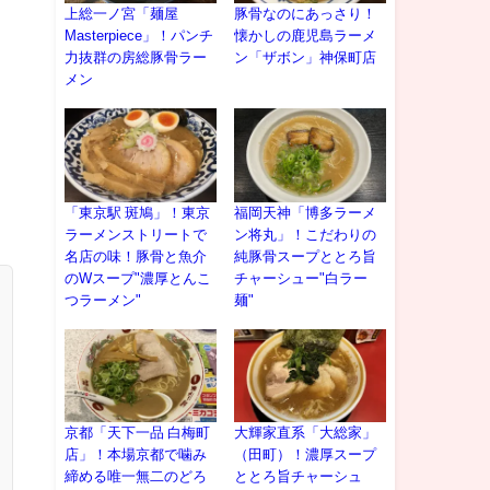
上総一ノ宮「麺屋
豚骨なのにあっさり！
Masterpiece」！パンチ
懐かしの鹿児島ラーメ
力抜群の房総豚骨ラー
ン「ザボン」神保町店
メン
。
「東京駅 斑鳩」！東京
福岡天神「博多ラーメ
ラーメンストリートで
ン将丸」！こだわりの
名店の味！豚骨と魚介
純豚骨スープととろ旨
のWスープ"濃厚とんこ
チャーシュー"白ラー
つラーメン"
麺"
京都「天下一品 白梅町
大輝家直系「大総家」
店」！本場京都で噛み
（田町）！濃厚スープ
締める唯一無二のどろ
ととろ旨チャーシュ