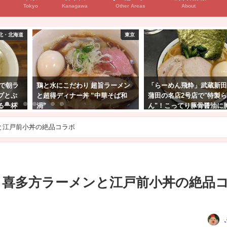
Tokyo
Kanagawa
Other Areas
About
東京
東京
超旨ラーメン
「らーめん飛粋」武蔵新田店！
吉祥寺「中華そば 海
”中華そば和
蒲田の名店2号店で"特製らーめ
間のみ営業！やさし
ん"！こってり豚骨醤油に胸ア
煮干中華そば
ツ…
と江戸前小丼の絶品コラボ
 喜多方ラーメンと江戸前小丼の絶品