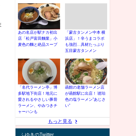
を
ま
あの名店が駅ナカ初出
「蒙古タンメン中本 横
店「松戸富田麵業」小
浜店」！辛うまコラボ
麦色の麵と絶品スープ
も強烈…具材たっぷり
五目蒙古タンメン
「名代ラーメン亭」博
函館の老舗ラーメン店
多駅地下街店！地元に
が函館駅に出店！ 琥珀
愛されるやさしい豚骨
色の塩ラーメン”あじさ
ラーメン、やみつきチ
い”
ャーハンも
もっと見る
ふゆきのTwitter