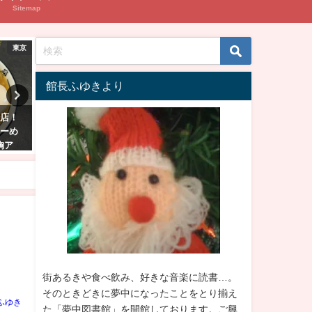
Sitemap
東京
東北・北海道
館長ふゆきより
（KAI）」昼
青森「麵屋 成天」！煮干ラーメ
さっぱり淡麗、いつも
い味わいの
ンの本場で濃厚煮干スープ、ニ
ラーメン 青森”くど
ボ油マシ"煮干中華そば"
ン”
コ
街あるきや食べ飲み、好きな音楽に読書…。
そのときどきに夢中になったことをとり揃え
ふゆき
た「夢中図書館」を開館しております。ご興