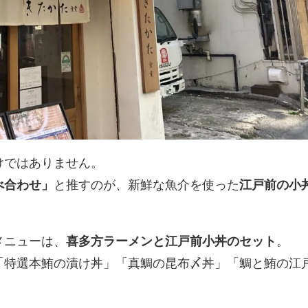
けではありません。
べ合わせ」
と推すのが、新鮮な魚介を使った
江戸前の小
メニューは、
喜多方ラーメンと江戸前小丼のセット
。
「特選本鮪の漬け丼」「真鯛の昆布〆丼」「鯛と鮪の江