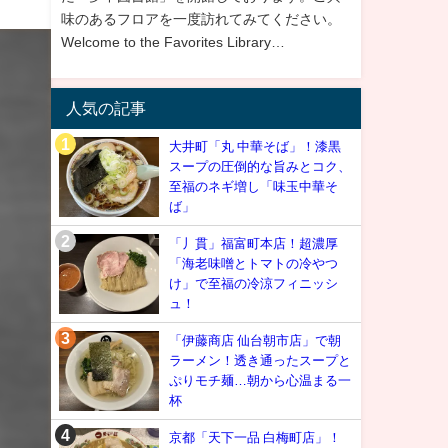
味のあるフロアを一度訪れてみてください。
Welcome to the Favorites Library…
人気の記事
大井町「丸 中華そば」！漆黒
スープの圧倒的な旨みとコク、
至福のネギ増し「味玉中華そ
ば」
「丿貫」福富町本店！超濃厚
「海老味噌とトマトの冷やつ
け」で至福の冷涼フィニッシ
ュ！
「伊藤商店 仙台朝市店」で朝
ラーメン！透き通ったスープと
ぷりモチ麺…朝から心温まる一
杯
京都「天下一品 白梅町店」！