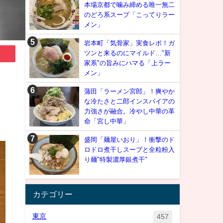
本場京都で噛み締める唯一無二
のどろ系スープ「こってりラー
メン」
岩本町「気骨家」実食レポ！ガ
ツンと来るのにマイルド…"新
家系"の旨みにハマる「上ラー
メン」
蒲田「ラーメン宮郎」！爽やか
な冷たさと二郎インスパイアの
力強さが融合。冷やし中華の革
命「宮し中華」
盛岡「麺屋いおり」！衝撃のド
ロドロ煮干しスープと全粒粉入
り麺"特製濃厚銀煮干"
カテゴリー
東京
457