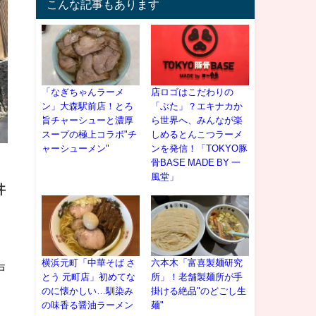
こんな記事もあります
「なぎちゃんラーメ
店ロゴはこだわりの
ン」大森駅前店！とろ
「ぶた」？エキナカか
旨チャーシューと濃厚
ら世界へ、みんなが楽
スープの極上コラボ"チ
しめるとんこつラーメ
ャーシューメン"
ンを発信！「TOKYO豚
骨BASE MADE BY 一
風堂」
丼
横浜元町「中華そば さ
六本木「富喜製麺研究
戸
とう 元町店」初めてな
所」！老舗製麺所が手
のに懐かしい…馴染み
掛ける絶品"のどごし生
の味香る醤油ラーメン
麺"