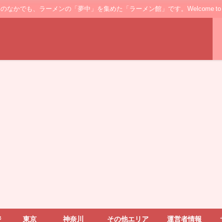
ンの「夢中」を集めた「ラーメン館」です。Welcome to the ’Ramen' floo
ジ
東京
神奈川
その他エリア
運営者情報