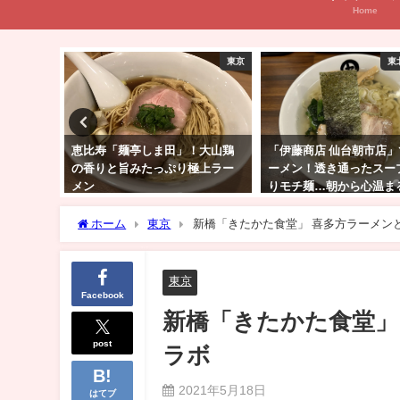
Home
東京
東北・北海道
田」！大山鶏
「伊藤商店 仙台朝市店」で朝ラ
鶏と水にこだわり 
ぷり極上ラー
ーメン！透き通ったスープとぷ
と超得ディナー丼 
りモチ麺…朝から心温まる一杯
渦”
ホーム
東京
新橋「きたかた食堂」 喜多方ラーメン
東京
Facebook
新橋「きたかた食堂」
post
ラボ
2021年5月18日
はてブ