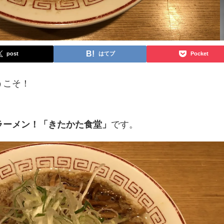
post
はてブ
Pocket
うこそ！
ラーメン！「きたかた食堂」
です。