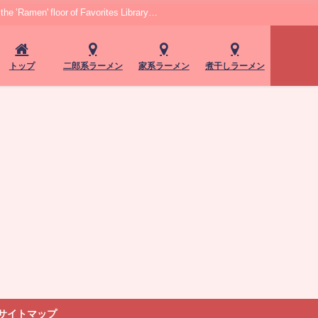
r of Favorites Library…
トップ
二郎系ラーメン
家系ラーメン
煮干しラーメン
サイトマップ