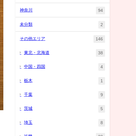
神奈川
94
未分類
2
その他エリア
146
東北・北海道
38
中国・四国
4
栃木
1
千葉
9
茨城
5
埼玉
8