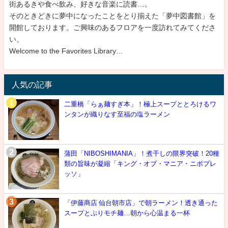
街あるきや食べ飲み、好きな音楽に読書…。
そのときどきに夢中になったことをとり揃えた「夢中図書館」を
開館しております。ご興味のあるフロアを一度訪れてみてくださ
い。
Welcome to the Favorites Library…
人気の記事
二重橋「らぁ麺すぎ本」！極上スープととろけるワ
ンタンが織りなす至福の塩ラーメン
蒲田「NIBOSHIMANIA」！煮干しの限界突破！20種
類の旨味が凝縮「キング・オブ・マニア・ニボプレ
ッソ」
「伊藤商店 仙台朝市店」で朝ラーメン！透き通った
スープとぷりモチ麺…朝から心温まる一杯