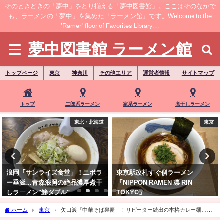
そのときどきの「夢中」をとり揃える「夢中図書館」。ここはそのなかで
も、ラーメンの「夢中」を集めた「ラーメン館」です。Welcome to the
’Ramen' floor of Favorites Library…
夢中図書館 ラーメン館
トップページ
東京
神奈川
その他エリア
運営者情報
サイトマップ
トップ
二郎系ラーメン
家系ラーメン
煮干しラーメン
東京
東京
東京駅改札すぐ側ラーメン
【閉店】新宿で食べれる八王子ラ
「NIPPON RAMEN 凛 RIN
ーメン名店の味！「味幸」新宿御
TOKYO」
苑店
ホーム
東京
矢口渡「中華そば裏慶」！リピーター続出の本格カレー麺…限
定"特製カレー中華そば"