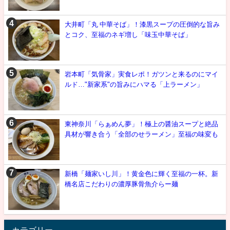
大井町「丸 中華そば」！漆黒スープの圧倒的な旨み
とコク、至福のネギ増し「味玉中華そば」
岩本町「気骨家」実食レポ！ガツンと来るのにマイ
ルド…"新家系"の旨みにハマる「上ラーメン」
東神奈川「らぁめん夢」！極上の醤油スープと絶品
具材が響き合う「全部のせラーメン」至福の味変も
新橋「麺家いし川」！黄金色に輝く至福の一杯。新
橋名店こだわりの濃厚豚骨魚介らー麺