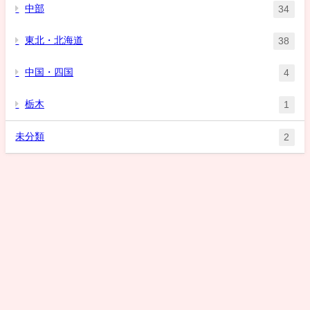
中部
34
東北・北海道
38
中国・四国
4
栃木
1
未分類
2