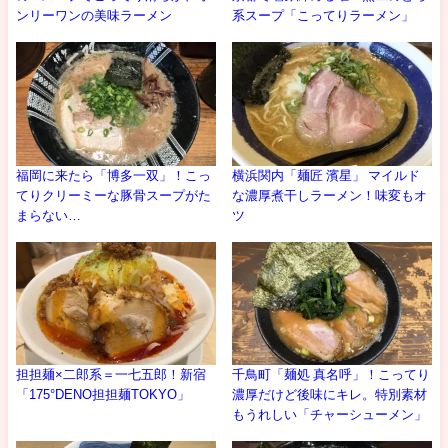
ンリーワンの美味ラーメン
系スープ「こってりラーメン」
福岡に来たら「博多一双」！こっ
横浜関内「麺匠 濱星」 マイルド
てりクリーミーな豚骨スープがた
な濃厚煮干しラーメン！味変もオ
まらない…
ツ
担担麺×二郎系＝一七五郎！新宿
千鳥町「麺処 真名呼」！こってり
「175°DENO担担麺TOKYO」
濃厚だけど後味にキレ。特別素材
もうれしい「チャーシューメン」