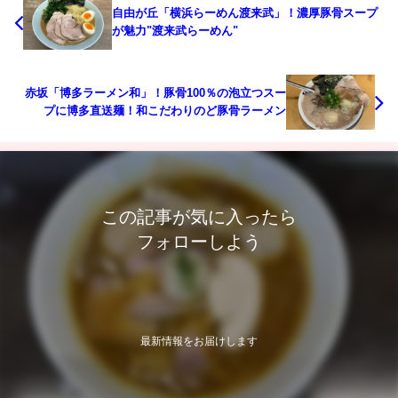
自由が丘「横浜らーめん渡来武」！濃厚豚骨スープ
が魅力"渡来武らーめん"
赤坂「博多ラーメン和」！豚骨100％の泡立つスー
プに博多直送麺！和こだわりのど豚骨ラーメン
この記事が気に入ったら
フォローしよう
最新情報をお届けします