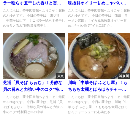
ラー唸らす煮干しの香りと旨
味抜群オイリー甘め…ヤバい限
み"特製濃厚煮干しそば"
定"イカ二郎"
こんにちは。夢中図書館へようこそ！館長
こんにちは。夢中図書館へようこそ！館長
のふゆきです。 今日の夢中は、四ツ谷
のふゆきです。 今日の夢中は、蒲田「ラ
「中華そば山下」！ニボラー唸らす煮干し
ーメン宮郎」！イカ風味抜群オイリー甘
の香りと旨み"特製濃厚煮干し...
め…ヤバい限定"イカ二郎"で...
東京
神奈川
芝浦「貝そば もぉむ」！芳醇な
川崎「中華そば ふとし屋」！も
貝の旨みと力強い牛のコク"特製
ちもち太麺とほろほろチャーシ
貝と牛の中華そば"
ューに心満たされる"中華そば"
こんにちは。夢中図書館へようこそ！館長
こんにちは。夢中図書館へようこそ！館長
のふゆきです。 今日の夢中は、芝浦「貝
のふゆきです。 今日の夢中は、川崎「中
そば もぉむ」！芳醇な貝の旨みと力強い
華そば ふとし屋」！もちもち太麺とほろ
牛のコク"特製貝と牛の中華...
ほろチャーシューに心満たさ...