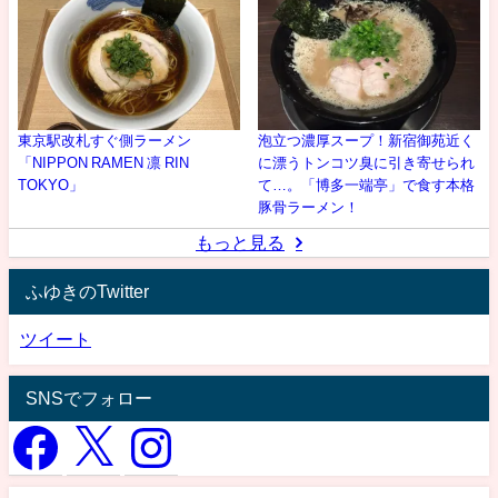
東京駅改札すぐ側ラーメン
泡立つ濃厚スープ！新宿御苑近く
「NIPPON RAMEN 凛 RIN
に漂うトンコツ臭に引き寄せられ
TOKYO」
て…。「博多一端亭」で食す本格
豚骨ラーメン！
もっと見る
ふゆきのTwitter
ツイート
SNSでフォロー