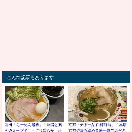
こんな記事もあります
蒲田「らーめん飛粋」！豚骨と鶏
京都「天下一品 白梅町店」！本場
のWスープでこってり滑らか、オ
京都で噛み締める唯一無二のどろ