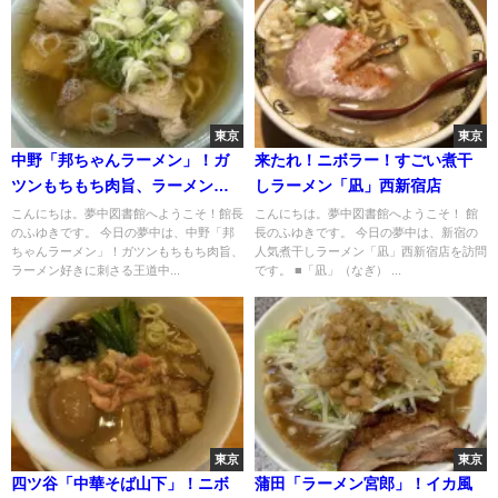
東京
東京
中野「邦ちゃんラーメン」！ガ
来たれ！ニボラー！すごい煮干
ツンもちもち肉旨、ラーメン好
しラーメン「凪」西新宿店
きに刺さる王道中華そば
こんにちは。夢中図書館へようこそ！館長
こんにちは。夢中図書館へようこそ！ 館
のふゆきです。 今日の夢中は、中野「邦
長のふゆきです。 今日の夢中は、新宿の
ちゃんラーメン」！ガツンもちもち肉旨、
人気煮干しラーメン「凪」西新宿店を訪問
ラーメン好きに刺さる王道中...
です。 ■「凪」（なぎ） ...
東京
東京
四ツ谷「中華そば山下」！ニボ
蒲田「ラーメン宮郎」！イカ風