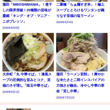
蒲田「NIBOSHIMANIA」！煮干
二重橋「らぁ麺すぎ本」！極上
しの限界突破！20種類の旨味が
スープととろけるワンタンが織
凝縮「キング・オブ・マニア・
りなす至福の塩ラーメン
ニボプレッソ」
2026年8月4日
2026年8月8日
大井町「丸 中華そば」！漆黒ス
蒲田「ラーメン宮郎」！爽やか
ープの圧倒的な旨みとコク、至
な冷たさと二郎インスパイアの
福のネギ増し「味玉中華そば」
力強さが融合。冷やし中華の革
命「宮し中華」
2026年8月1日
2026年7月21日