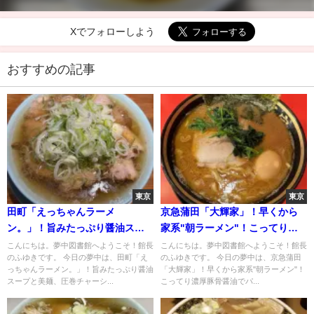
Xでフォローしよう
おすすめの記事
東京
東京
田町「えっちゃんラーメ
京急蒲田「大輝家」！早くから
ン。」！旨みたっぷり醤油スー
家系"朝ラーメン"！こってり濃
プと美麺、圧巻チャーシュー！
厚豚骨醤油でパワー充填
こんにちは。夢中図書館へようこそ！館長
こんにちは。夢中図書館へようこそ！館長
のふゆきです。 今日の夢中は、田町「え
のふゆきです。 今日の夢中は、京急蒲田
田町のちゃん系ラーメン
っちゃんラーメン。」！旨みたっぷり醤油
「大輝家」！早くから家系"朝ラーメン"！
スープと美麺、圧巻チャーシ...
こってり濃厚豚骨醤油でパ...