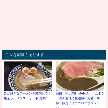
こんな記事もあります
皆が好きなラーメンを東京駅で！
蒲田「NIBOSHIMANIA」！ニボラ
東京ラーメンストリート”斑鳩”
ーの新聖地に超濃厚イカ煮干降
臨…限定「イカゴロニボプレッ
ソ」