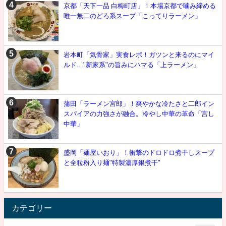
京都「天下一品 白梅町店」！本場京都で噛み締める
唯一無二のどろ系スープ「こってりラーメン」
岩本町「気骨家」実食レポ！ガツンと来るのにマイ
ルド…"新家系"の旨みにハマる「上ラーメン」
蒲田「ラーメン宮郎」！爽やかな冷たさと二郎イン
スパイアの力強さが融合。冷やし中華の革命「宮し
中華」
盛岡「麺屋いおり」！衝撃のドロドロ煮干しスープ
と全粒粉入り麺"特製濃厚銀煮干"
カテゴリー