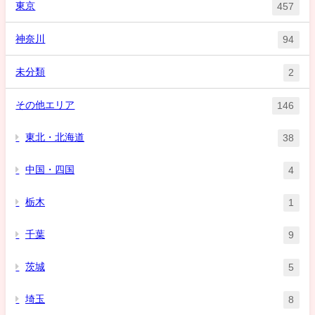
東京
457
神奈川
94
未分類
2
その他エリア
146
東北・北海道
38
中国・四国
4
栃木
1
千葉
9
茨城
5
埼玉
8