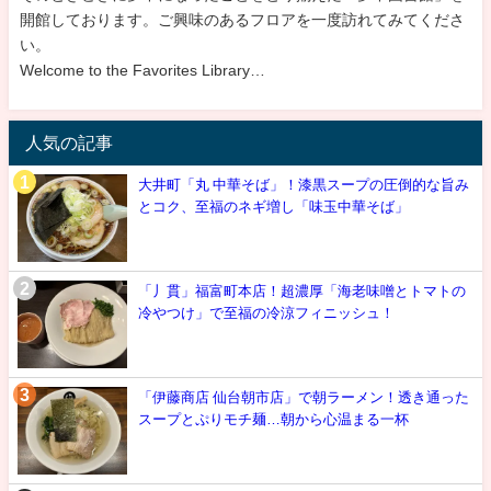
開館しております。ご興味のあるフロアを一度訪れてみてくださ
い。
Welcome to the Favorites Library…
人気の記事
大井町「丸 中華そば」！漆黒スープの圧倒的な旨み
とコク、至福のネギ増し「味玉中華そば」
「丿貫」福富町本店！超濃厚「海老味噌とトマトの
冷やつけ」で至福の冷涼フィニッシュ！
「伊藤商店 仙台朝市店」で朝ラーメン！透き通った
スープとぷりモチ麺…朝から心温まる一杯