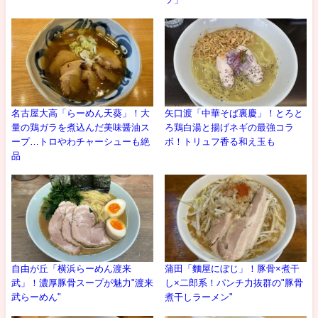
名古屋大高「らーめん天葵」！大
矢口渡「中華そば裏慶」！とろと
量の鶏ガラを煮込んだ美味醤油ス
ろ鶏白湯と揚げネギの最強コラ
ープ…トロやわチャーシューも絶
ボ！トリュフ香る和え玉も
品
自由が丘「横浜らーめん渡来
蒲田「麵屋にぼじ」！豚骨×煮干
武」！濃厚豚骨スープが魅力"渡来
し×二郎系！パンチ力抜群の"豚骨
武らーめん"
煮干しラーメン"