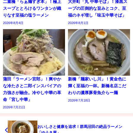
二重橋「らぁ麺すぎ本」！極上
大井町「丸 中華そば」！漆黒ス
スープととろけるワンタンが織
ープの圧倒的な旨みとコク、至
りなす至福の塩ラーメン
福のネギ増し「味玉中華そば」
2026年8月4日
2026年8月1日
蒲田「ラーメン宮郎」！爽やか
新橋「麺家いし川」！黄金色に
な冷たさと二郎インスパイアの
輝く至福の一杯。新橋名店こだ
力強さが融合。冷やし中華の革
わりの濃厚豚骨魚介らー麺
命「宮し中華」
2026年7月18日
2026年7月21日
おいしさと健康を追求！群馬沼田の絶品ラーメン
「ゆうき屋」