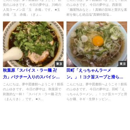
長のふゆきです。 今日の夢中は、川崎の
のふゆきです。 今日の夢中は、西新宿
人気ラーメン店「玉 赤備」です。 ■玉
「麺屋翔みなと」！真鯛の旨味と贅沢な素
赤備 「玉 赤備」（ぎょ...
材を愉しむ絶品塩"真鯛特製塩...
東京
東京
秋葉原「スパイス・ラー麺 卍
田町「えっちゃんラーメ
力」パクチー入りのスパイシー
ン。」！コク旨スープと滑らか
な一杯
麺、ネギ・生卵トッピングでち
こんにちは。夢中図書館へようこそ！館長
こんにちは。夢中図書館へようこそ！館長
のふゆきです。 今日の夢中は、秋葉原で
のふゆきです。 今日の夢中は、田町「え
ゃん系の魅力にハマる…
刺激的な一杯！「スパイス・ラー麺 卍力
っちゃんラーメン。」！コク旨スープと滑
（まんりき）」です。 ■ス...
らか麺、ネギ・生卵トッピン...