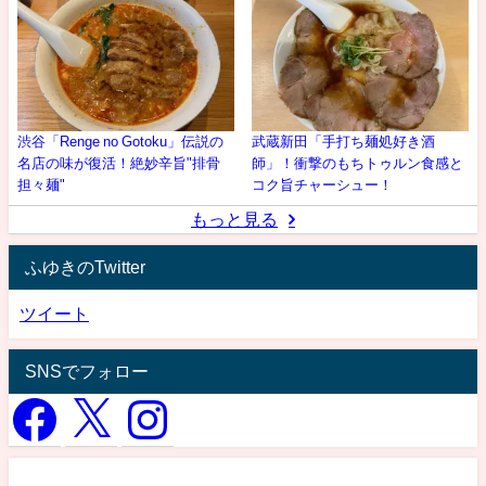
渋谷「Renge no Gotoku」伝説の
武蔵新田「手打ち麺処好き酒
名店の味が復活！絶妙辛旨"排骨
師」！衝撃のもちトゥルン食感と
担々麺"
コク旨チャーシュー！
もっと見る
ふゆきのTwitter
ツイート
SNSでフォロー