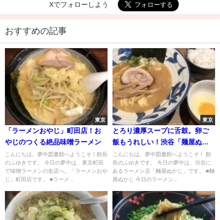
Xでフォローしよう
おすすめの記事
東京
東京
「ラーメンおやじ」町田店！お
とろり濃厚スープに舌鼓。卵ご
やじのつくる絶品味噌ラーメン
飯もうれしい！渋谷「麺屋ぬか
じ」
こんにちは。夢中図書館へようこそ！館長
こんにちは。夢中図書館へようこそ！ 館
のふゆきです。 今日の夢中は、東京町田
長のふゆきです。 今日の夢中は、渋谷に
で味噌ラーメンの名店へ。「ラーメンおや
あるラーメン店「麵屋ぬかじ」です。 ■麵
じ」町田店です。 ■ラーメ...
屋ぬかじ 今日のラーメン...