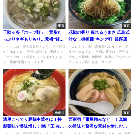
東京
東京
千駄ヶ谷「ホープ軒」！背脂た
花椒の香り 痺れるうまさ 広島式
っぷりネギもりもり…元祖"背脂
汁なし担担麺”キング軒”銀座店
チャッチャ系"で至福の一杯
こんにちは。夢中図書館へようこそ！館長
こんにちは。夢中図書館へようこそ！ 館
のふゆきです。 今日の夢中は、千駄ヶ谷
長のふゆきです。 今日の夢中は、広島式
「ホープ軒」！背脂たっぷりネギもりも
汁なし坦坦麵に初挑戦、銀座の広島アンテ
り…元祖"背脂チャッチャ系"...
ナショップ内にある「キング...
神奈川
東京
濃厚こってり豚鶏中華そば！特
西新宿「麺屋翔みなと」！真鯛
製薬味で美味増し 川崎「玉 赤
の旨味と贅沢な素材を愉しむ絶
備」
品塩"真鯛特製塩らーめん"
こんにちは。夢中図書館へようこそ。 館
こんにちは。夢中図書館へようこそ！館長