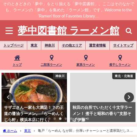
そのときどきの「夢中」をとり揃える「夢中図書館」。ここはそのなかで
も、ラーメンの「夢中」を集めた「ラーメン館」です。Welcome to the
’Ramen' floor of Favorites Library…
夢中図書館 ラーメン館
トップページ
東京
神奈川
その他エリア
運営者情報
サイトマップ
トップ
二郎系ラーメン
家系ラーメン
煮干しラーメン
神奈川
東北・北海道
サザエさん一家も大満足！？の王
秋田の台所でいただく十文字ラー
道の醤油ラーメン。「らーめんく
メン！ 煮干と昭和の香り”支那そ
じら軒」横浜本店に行く。
ば 伊藤”
ホーム
東京
亀戸「らーめん なが田」分厚いチャーシューと濃厚鶏だしスー
プ