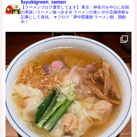
fuyukigreen_ramen
【ラーメンブログ運営してます】
東京・神奈川を中心に全国
の美味いラーメン食べ歩き🍜
ラーメンの食レポや店舗情報を
記事にして発信。
🔽ブログ「夢中図書館 ラーメン館」開館
中！