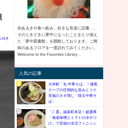
限
街あるきや食べ飲み、好きな音楽に読書…。
そのときどきに夢中になったことをとり揃え
ふゆき
た「夢中図書館」を開館しております。ご興
味のあるフロアを一度訪れてみてください。
Welcome to the Favorites Library…
人気の記事
大井町「丸 中華そば」！漆黒
スープの圧倒的な旨みとコク、
至福のネギ増し「味玉中華そ
ば」
「丿貫」福富町本店！超濃厚
「海老味噌とトマトの冷やつ
け」で至福の冷涼フィニッシ