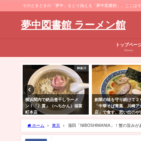
そのときどきの「夢中」をとり揃える「夢中図書館」。ここはそのなかでも、ラーメ
夢中図書館 ラーメン館
トップペー
Home
神奈川
神奈川
ラーメ
創業の味を守り続けて２０年。
戸越銀座のラーメン店”え
ん）福富
「中華そば青葉 川崎アゼリア
こだわりのコク旨ラーメ
店」で食す、思い出のやさしい
れだ！
味。
ホーム
東京
蒲田「NIBOSHIMANIA」！蟹の旨