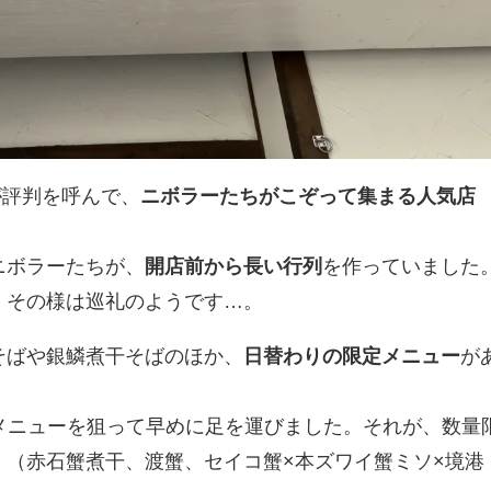
が評判を呼んで、
ニボラーたちがこぞって集まる人気店
ニボラーたちが、
開店前から長い行列
を作っていました
。その様は巡礼のようです…。
そばや銀鱗煮干そばのほか、
日替わりの限定メニュー
が
定メニューを狙って早めに足を運びました。それが、数量
」
（赤石蟹煮干、渡蟹、セイコ蟹×本ズワイ蟹ミソ×境港