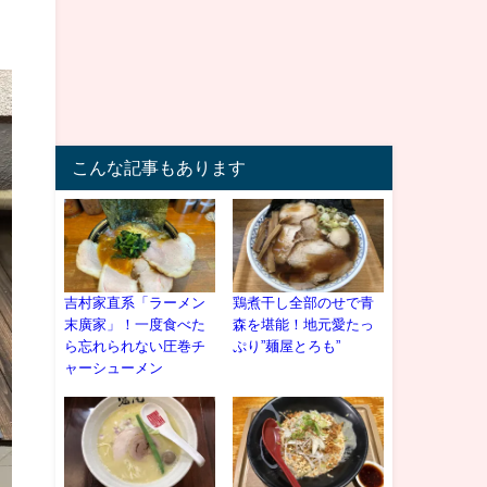
。
こんな記事もあります
吉村家直系「ラーメン
鶏煮干し全部のせで青
末廣家」！一度食べた
森を堪能！地元愛たっ
ら忘れられない圧巻チ
ぷり”麺屋とろも”
ャーシューメン