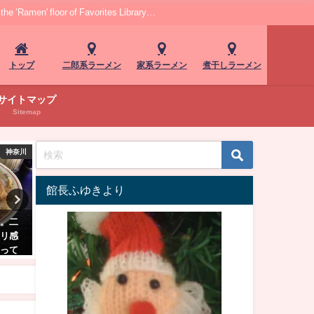
r of Favorites Library…
トップ
二郎系ラーメン
家系ラーメン
煮干しラーメン
サイトマップ
Sitemap
東京
東京
館長ふゆきより
！限
【移転】「神田らぁめん悠」！
千鳥町「麺処 真名呼」！こ
の旨味と
あっさりとコクが両立、こだわ
り豚骨醤油とモチモチ麺…
りの醤油ラーメン
派家系が開業