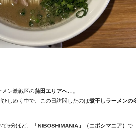
ーメン激戦区の
蒲田エリアへ
…。
がひしめく中で、この日訪問したのは
煮干しラーメンの
いて5分ほど、
「NIBOSHIMANIA」（ニボシマニア）
で