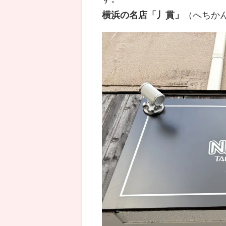
横浜の名店「丿貫」
（へちか