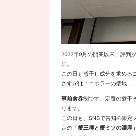
2022年9月の開業以来、評判
に。
この日も煮干し成分を求める
さすがは「ニボラーの聖地」
事前食券制
です。定番の煮干
ります。
この日も、SNSで告知の限
定の「
蟹三種と蟹ミソの濃厚