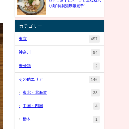
ロドロ煮干しスープと全粒粉入
り麺"特製濃厚銀煮干"
カテゴリー
東京
457
神奈川
94
未分類
2
その他エリア
146
東北・北海道
38
中国・四国
4
栃木
1