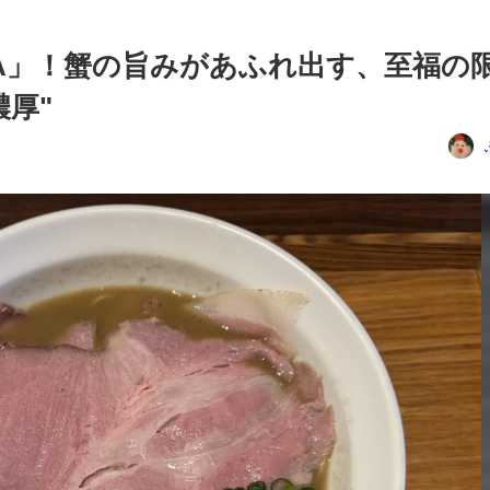
ANIA」！蟹の旨みがあふれ出す、至福の
厚"