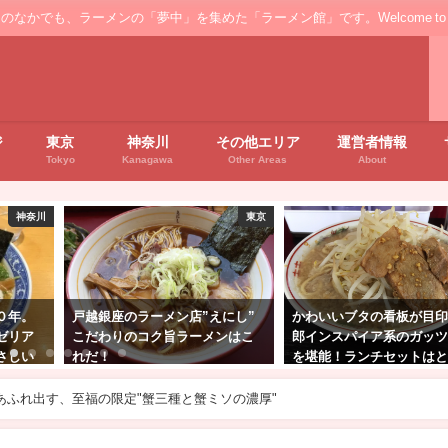
ンの「夢中」を集めた「ラーメン館」です。Welcome to the ’Ramen' floo
ジ
東京
神奈川
その他エリア
運営者情報
Tokyo
Kanagawa
Other Areas
About
東京
神奈川
にし”
かわいいブタの看板が目印。二
蒲田「NIBOSHIMANIA」
ンはこ
郎インスパイア系のガッツリ感
定"冷や牡蠣"濃厚な牡蠣
を堪能！ランチセットはとって
冷たい麺のコシ
もお得！横浜片倉町「ぶた
麺」！
みがあふれ出す、至福の限定"蟹三種と蟹ミソの濃厚"