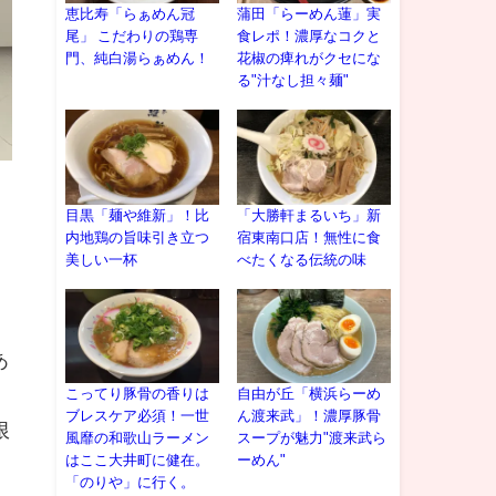
恵比寿「らぁめん冠
蒲田「らーめん蓮」実
尾」 こだわりの鶏専
食レポ！濃厚なコクと
門、純白湯らぁめん！
花椒の痺れがクセにな
る"汁なし担々麺"
目黒「麺や維新」！比
「大勝軒まるいち」新
内地鶏の旨味引き立つ
宿東南口店！無性に食
美しい一杯
べたくなる伝統の味
。
あ
こってり豚骨の香りは
自由が丘「横浜らーめ
ブレスケア必須！一世
ん渡来武」！濃厚豚骨
限
風靡の和歌山ラーメン
スープが魅力"渡来武ら
はここ大井町に健在。
ーめん"
「のりや」に行く。