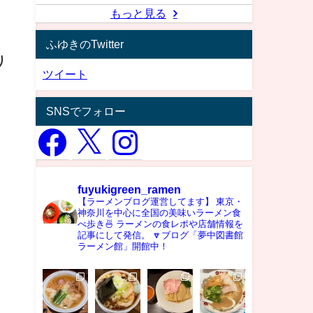
もっと見る
ふゆきのTwitter
り
ツイート
SNSでフォロー
fuyukigreen_ramen
【ラーメンブログ運営してます】
東京・
神奈川を中心に全国の美味いラーメン食
べ歩き🍜
ラーメンの食レポや店舗情報を
記事にして発信。
🔽ブログ「夢中図書館
ラーメン館」開館中！