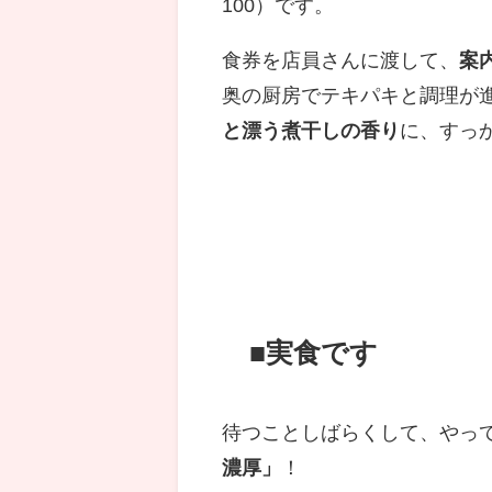
100）です。
食券を店員さんに渡して、
案
奥の厨房でテキパキと調理が
と漂う煮干しの香り
に、すっ
■実食です
待つことしばらくして、やっ
濃厚」
！