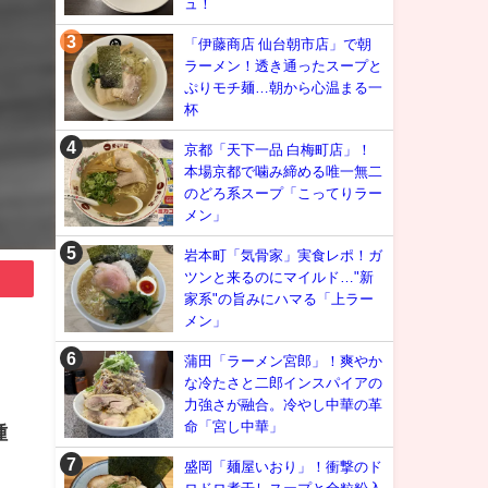
ュ！
「伊藤商店 仙台朝市店」で朝
ラーメン！透き通ったスープと
ぷりモチ麺…朝から心温まる一
杯
京都「天下一品 白梅町店」！
本場京都で噛み締める唯一無二
のどろ系スープ「こってりラー
メン」
岩本町「気骨家」実食レポ！ガ
ツンと来るのにマイルド…"新
家系"の旨みにハマる「上ラー
メン」
蒲田「ラーメン宮郎」！爽やか
な冷たさと二郎インスパイアの
力強さが融合。冷やし中華の革
命「宮し中華」
種
盛岡「麺屋いおり」！衝撃のド