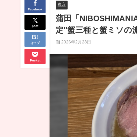
東京
Facebook
蒲田「NIBOSHIM
post
定"蟹三種と蟹ミソの濃
2026年2月28日
はてブ
Pocket