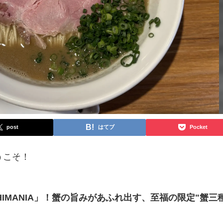
post
はてブ
Pocket
うこそ！
SHIMANIA」！蟹の旨みがあふれ出す、至福の限定"蟹三