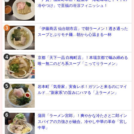
冷やつけ」で至福の冷涼フィニッシュ！
「伊藤商店 仙台朝市店」で朝ラーメン！透き通った
スープとぷりモチ麺…朝から心温まる一杯
京都「天下一品 白梅町店」！本場京都で噛み締める
唯一無二のどろ系スープ「こってりラーメン」
岩本町「気骨家」実食レポ！ガツンと来るのにマイ
ルド…"新家系"の旨みにハマる「上ラーメン」
蒲田「ラーメン宮郎」！爽やかな冷たさと二郎イン
スパイアの力強さが融合。冷やし中華の革命「宮し
中華」