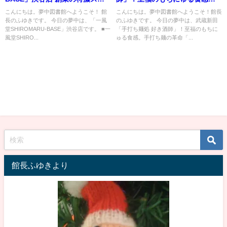
プと革新の味
手打ち麺の革命「海老ワンタン
こんにちは。夢中図書館へようこそ！ 館
こんにちは。夢中図書館へようこそ！館長
長のふゆきです。 今日の夢中は、「一風
のふゆきです。 今日の夢中は、武蔵新田
メン」
堂SHIROMARU-BASE」渋谷店です。 ■一
「手打ち麺処 好き酒師」！至福のもちに
風堂SHIRO...
ゅる食感。手打ち麺の革命「...
館長ふゆきより