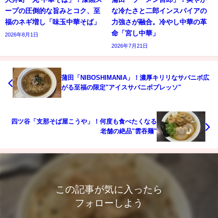
ープの圧倒的な旨みとコク、至
な冷たさと二郎インスパイアの
福のネギ増し「味玉中華そば」
力強さが融合。冷やし中華の革
命「宮し中華」
2026年8月1日
2026年7月21日
蒲田「NIBOSHIMANIA」！濃厚キリリなサバニボ広
がる至福の限定"アイスサバニボプレッソ"
四ツ谷「支那そば屋こうや」！何度も食べたくなる
老舗の絶品"雲吞麺"
この記事が気に入ったら
フォローしよう