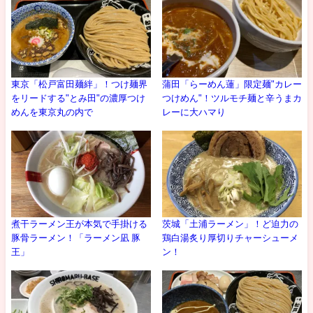
東京「松戸富田麺絆」！つけ麺界
蒲田「らーめん蓮」限定麺"カレー
をリードする"とみ田"の濃厚つけ
つけめん"！ツルモチ麺と辛うまカ
めんを東京丸の内で
レーに大ハマり
煮干ラーメン王が本気で手掛ける
茨城「土浦ラーメン」！ど迫力の
豚骨ラーメン！「ラーメン凪 豚
鶏白湯炙り厚切りチャーシューメ
王」
ン！