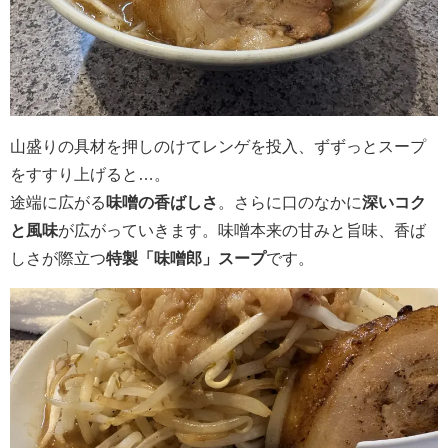
山盛りの具材を押しのけてレンゲを投入、ずずっとスープ
をすすり上げると…。
途端に広がる
味噌の香ばしさ
。さらに口のなかに
深いコク
と風味
が広がっていきます。味噌本来の甘みと旨味、香ば
しさが際立つ
特製「味噌郎」スープ
です。