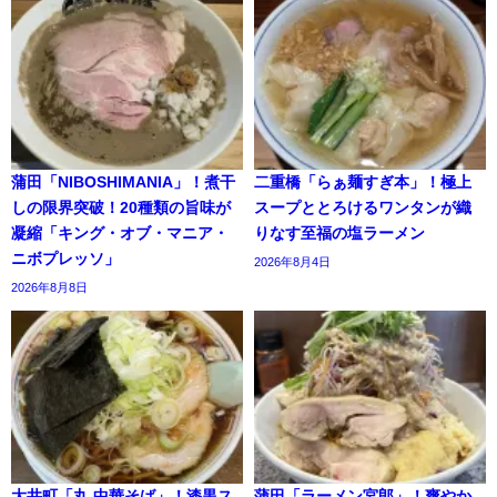
蒲田「NIBOSHIMANIA」！煮干
二重橋「らぁ麺すぎ本」！極上
しの限界突破！20種類の旨味が
スープととろけるワンタンが織
凝縮「キング・オブ・マニア・
りなす至福の塩ラーメン
ニボプレッソ」
2026年8月4日
2026年8月8日
大井町「丸 中華そば」！漆黒ス
蒲田「ラーメン宮郎」！爽やか