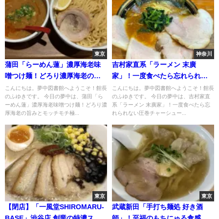
東京
神奈川
蒲田「らーめん蓮」濃厚海老味
吉村家直系「ラーメン 末廣
噌つけ麺！どろり濃厚海老の旨
家」！一度食べたら忘れられな
みとモッチモチ極太麺の甘みと
い圧巻チャーシューメン
こんにちは。夢中図書館へようこそ！館長
こんにちは。夢中図書館へようこそ！館長
のふゆきです。 今日の夢中は、蒲田「ら
のふゆきです。 今日の夢中は、吉村家直
ーめん蓮」濃厚海老味噌つけ麺！どろり濃
系「ラーメン 末廣家」！一度食べたら忘
厚海老の旨みとモッチモチ極...
れられない圧巻チャーシュー...
東京
東京
【閉店】「一風堂SHIROMARU-
武蔵新田「手打ち麺処 好き酒
BASE」渋谷店 創業の特濃スー
師」！至福のもちにゅる食感。