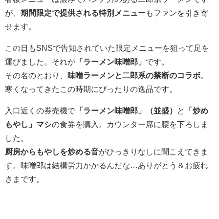
が、
期間限定で提供される特別メニュー
もファンを引き寄
せます。
この日もSNSで告知されていた限定メニューを狙って足を
運びました。それが
「ラーメン味噌郎」
です。
その名のとおり、
味噌ラーメンと二郎系の禁断のコラボ
。
寒くなってきたこの時期にぴったりの逸品です。
入口近くの券売機で
「ラーメン味噌郎」（並盛）
と
「炒め
もやし」マシ
の食券を購入。カウンター席に腰を下ろしま
した。
厨房からもやしを炒める音
がひっきりなしに聞こえてきま
す。味噌郎は結構労力かかるんだな…ありがとう＆お疲れ
さまです。