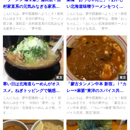
村家直系の元気みなぎる家系ラ
い北海道味噌ラーメンをつくる
ーメン
小さな名店
こんにちは。夢中図書館へようこそ！館長
こんにちは。夢中図書館へようこそ！館長
のふゆきです。今日の夢中は、「ラーメン
のふゆきです。今日の夢中は、栗橋「おっ
環２家」蒲田店！吉村家直系の元気みなぎ
ちゃんこ」！おいしい北海道味噌ラーメン
る家系ラーメン。「夢中図...
をつくる小さな名店。「夢中...
東京
東京
寒い日は北海道らーめんがオス
「蒙古タンメン中本 新宿」！"カ
スメ。ねぎトッピングで魅惑の
レー×麻婆"東洋のスパイス共
フォルムの札幌みそ！王子駅近
演…限定"新宿タンメン"
こんにちは。夢中図書館へようこそ！ 館
こんにちは。夢中図書館へようこそ！館長
長のふゆきです。 今回の「夢中」は、王
のふゆきです。今日の夢中は、「蒙古タン
くの「北海道らーめん みそ
子駅そばの「北海道らーめん みそ熊」で
メン中本 新宿」！"カレー×麻婆"東洋のス
熊」。
す。...
パイス共演…限定"新宿...