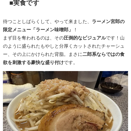
■実食です
待つことしばらくして、やって来ました、
ラーメン宮郎の
限定メニュー「ラーメン味噌郎」
！
まず目を奪われるのは、その
圧倒的なビジュアル
です！山
のように盛られたもやしと分厚くカットされたチャーシュ
ー、その上にかけられた背脂。まさに
二郎系ならではの食
欲を刺激する豪快な盛り付け
です。