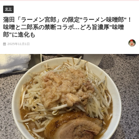
東京
蒲田「ラーメン宮郎」の限定"ラーメン味噌郎"！
味噌と二郎系の禁断コラボ…どろ旨濃厚"味噌
郎"に進化も
2025年11月1日