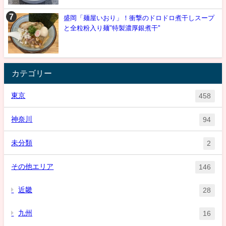
盛岡「麺屋いおり」！衝撃のドロドロ煮干しスープ
と全粒粉入り麺"特製濃厚銀煮干"
カテゴリー
東京
458
神奈川
94
未分類
2
その他エリア
146
近畿
28
九州
16