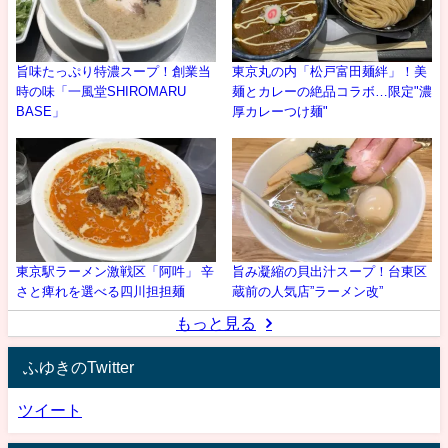
旨味たっぷり特濃スープ！創業当
東京丸の内「松戸富田麺絆」！美
時の味「一風堂SHIROMARU
麺とカレーの絶品コラボ…限定"濃
BASE」
厚カレーつけ麺"
東京駅ラーメン激戦区「阿吽」 辛
旨み凝縮の貝出汁スープ！台東区
さと痺れを選べる四川担担麺
蔵前の人気店”ラーメン改”
もっと見る
ふゆきのTwitter
ツイート