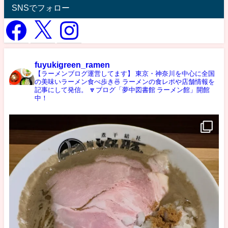
SNSでフォロー
fuyukigreen_ramen
【ラーメンブログ運営してます】
東京・神奈川を中心に全国
の美味いラーメン食べ歩き🍜
ラーメンの食レポや店舗情報を
記事にして発信。
🔽ブログ「夢中図書館 ラーメン館」開館
中！