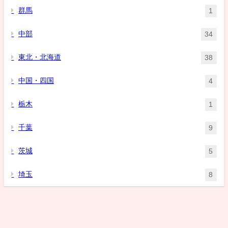
群馬
1
中部
34
東北・北海道
38
中国・四国
4
栃木
1
千葉
9
茨城
5
埼玉
8