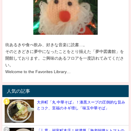
街あるきや食べ飲み、好きな音楽に読書…。
そのときどきに夢中になったことをとり揃えた「夢中図書館」を
開館しております。ご興味のあるフロアを一度訪れてみてくださ
い。
Welcome to the Favorites Library…
人気の記事
大井町「丸 中華そば」！漆黒スープの圧倒的な旨み
とコク、至福のネギ増し「味玉中華そば」
「丿貫」福富町本店！超濃厚「海老味噌とトマトの