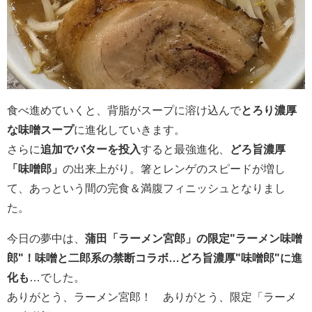
食べ進めていくと、背脂がスープに溶け込んで
とろり濃厚
な味噌スープ
に進化していきます。
さらに
追加でバターを投入
すると最強進化、
どろ旨濃厚
「味噌郎」
の出来上がり。箸とレンゲのスピードが増し
て、あっという間の完食＆満腹フィニッシュとなりまし
た。
今日の夢中は、
蒲田「ラーメン宮郎」の限定"ラーメン味噌
郎"
！
味噌と二郎系の禁断コラボ…どろ旨濃厚"味噌郎"に進
化も
…でした。
ありがとう、ラーメン宮郎！ ありがとう、限定「ラーメ