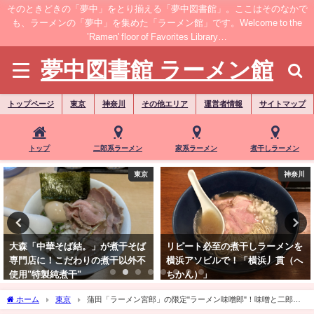
そのときどきの「夢中」をとり揃える「夢中図書館」。ここはそのなかで
も、ラーメンの「夢中」を集めた「ラーメン館」です。Welcome to the
’Ramen' floor of Favorites Library…
夢中図書館 ラーメン館
トップページ
東京
神奈川
その他エリア
運営者情報
サイトマップ
トップ
二郎系ラーメン
家系ラーメン
煮干しラーメン
神奈川
東京
リピート必至の煮干しラーメンを
蒲田ニボラー聖地
横浜アソビルで！「横浜丿貫（へ
「NIBOSHIMANIA」で強烈濃密
ちかん）」
煮干しラーメン！限定"濃厚焙煎
鬼煮干蕎麦"
ホーム
東京
蒲田「ラーメン宮郎」の限定"ラーメン味噌郎"！味噌と二郎系
の禁断コラボ…どろ旨濃厚"味噌郎"に進化も