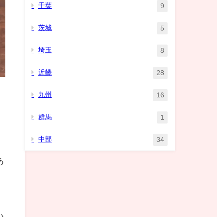
千葉
9
茨城
5
埼玉
8
近畿
28
九州
16
群馬
1
中部
34
あ
い