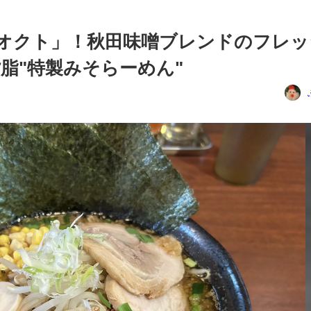
AR オクト」！秋田味噌ブレンドのフレ
脂"特製みそらーめん"