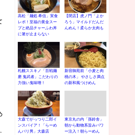
高松「麺処 希信」実食
【閉店】虎ノ門「よか
て
レポ！至福の黄金スー
ろう」マイルドだんだ
プと絶品チャーふわ丼
んめん！柔らか太肉も
に箸が止まらない
札幌ススキノ「百戦麺
新宿御苑前「小麦と肉
磨 鬼武者」こだわりの
桃の木」 やさしさ満点
力強い鬼味噌！
の新和風つけめん
め
大森でがっつり二郎イ
東京丸の内「孫鈴舎」
ンスパイア！「らーめ
朝から動物系旨みパワ
んバリ男」大森店
ー注入！朝らーめん
に