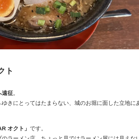
オクト
へ遠征
。
ふゆきにとってはたまらない、城のお堀に面した立地に
BAR オクト」
です。
プのラーメン店。ちょっと見ではラーメン屋には見えな