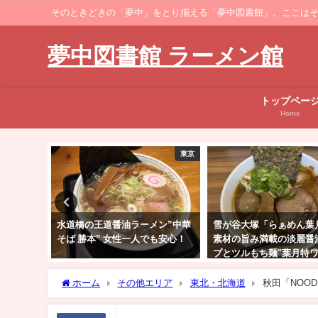
そのときどきの「夢中」をとり揃える「夢中図書館」。ここはそのなかでも、ラーメ
夢中図書館 ラーメン館
トップペー
Home
東京
東京
ン”中華
雪が谷大塚「らぁめん葉月」！
伊勢佐木町「麺匠 善し
も安心！
素材の旨み満載の淡麗醤油スー
山鶏のコク旨スープと全
プとツルもち麺"葉月特ワンタン
り特製麺の絶品醤油らぁ
麺"
ホーム
その他エリア
東北・北海道
秋田「NOO
そらーめん"