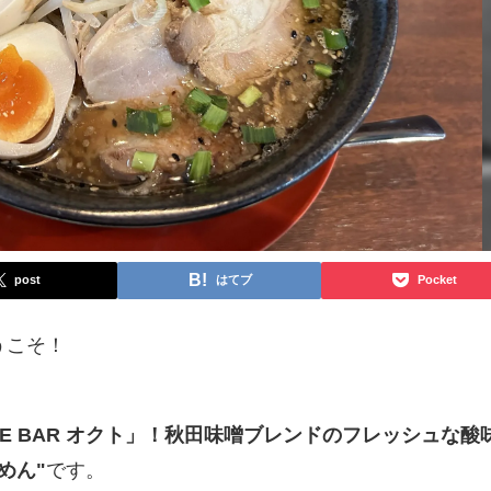
post
はてブ
Pocket
うこそ！
LE BAR オクト」！秋田味噌ブレンドのフレッシュな酸
めん"
です。