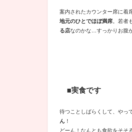
案内されたカウンター席に着
地元のひとでほぼ満席
。若者
る店
なのかな…すっかりお腹
■実食です
待つことしばらくして、やっ
ん
！
どーん！なんとも食欲をそそ