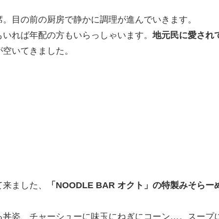
席。目の前の厨房で静かに調理が進んでいきます。
もいれば年配の方もいらっしゃいます。
地元民に愛され
が空いてきました。
て来ました、
「NOODLE BAR オクト」の特製みそらー
る丼姿、チャーシューに味玉にねぎにコーン…。スープ