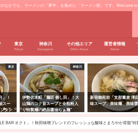
ンの「夢中」を集めた「ラーメン館」です。Welcome to the ’Ramen' floo
ジ
東京
神奈川
その他エリア
運営者情報
Tokyo
Kanagawa
Other Areas
About
神奈川
東京
東北
田」！大
新宿御苑前「支那蕎麦 澤田」美
仙台「週末麺処らくら ひ
粒粉入
味スープ、美味麺、美味雲呑！
な」！週末のみ営業の鮮
麺"
味ラーメン"真鯛白湯醤油
DLE BAR オクト」！秋田味噌ブレンドのフレッシュな酸味とまろやか背脂"特