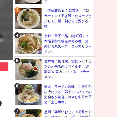
ュ！
「伊藤商店 仙台朝市店」で朝
ラーメン！透き通ったスープと
ぷりモチ麺…朝から心温まる一
杯
京都「天下一品 白梅町店」！
本場京都で噛み締める唯一無二
のどろ系スープ「こってりラー
メン」
岩本町「気骨家」実食レポ！ガ
ツンと来るのにマイルド…"新
家系"の旨みにハマる「上ラー
メン」
蒲田「ラーメン宮郎」！爽やか
な冷たさと二郎インスパイアの
力強さが融合。冷やし中華の革
命「宮し中華」
味
盛岡「麺屋いおり」！衝撃のド