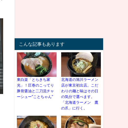
こんな記事もあります
東白楽「とらきち家
北海道の旭川ラーメン
光」！圧巻のこってり
店が東京初出店。こだ
豚骨醤油と二刀流チャ
わりの麺と味はその日
ーシュー"ことちゃん"
の気分で選べます。
「北海道ラーメン 鷹
の爪」に行く。
」