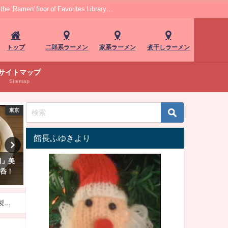
r of Favorites Library…
トップ
二郎系ラーメン
家系ラーメン
煮干しラーメン
サイトマップ
Sitemap
・北海道
神奈川
館長ふゆきより
とし
横浜アソビル「横浜丿貫」！唯
大門「麺屋 芝之」実食レポ
魚系美
一無二の濃い海の味わい"濃厚牡
厚煮干しの旨みが押し寄せ
そば"
蠣蕎麦"
杯。ランチ限定ご飯もお得
製み