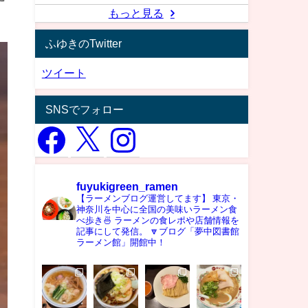
もっと見る
ふゆきのTwitter
ツイート
SNSでフォロー
fuyukigreen_ramen
【ラーメンブログ運営してます】
東京・
神奈川を中心に全国の美味いラーメン食
べ歩き🍜
ラーメンの食レポや店舗情報を
記事にして発信。
🔽ブログ「夢中図書館
ラーメン館」開館中！