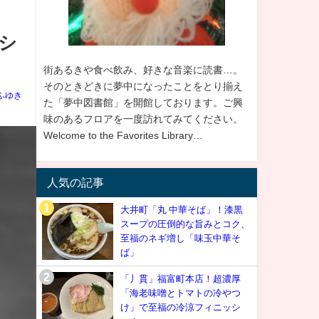
ッシ
街あるきや食べ飲み、好きな音楽に読書…。
そのときどきに夢中になったことをとり揃え
ふゆき
た「夢中図書館」を開館しております。ご興
味のあるフロアを一度訪れてみてください。
Welcome to the Favorites Library…
人気の記事
大井町「丸 中華そば」！漆黒
スープの圧倒的な旨みとコク、
至福のネギ増し「味玉中華そ
ば」
「丿貫」福富町本店！超濃厚
「海老味噌とトマトの冷やつ
け」で至福の冷涼フィニッシ