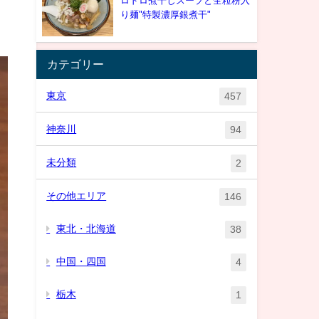
ロドロ煮干しスープと全粒粉入
り麺"特製濃厚銀煮干"
カテゴリー
東京
457
神奈川
94
未分類
2
その他エリア
146
東北・北海道
38
中国・四国
4
栃木
1