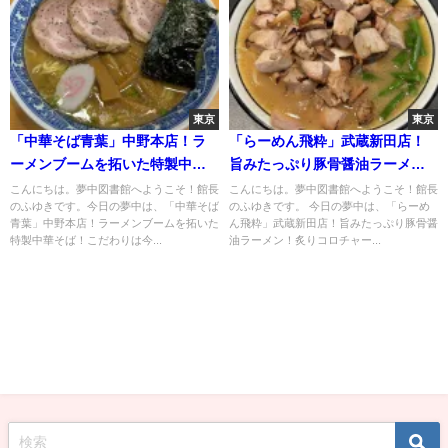
東京
東京
「中華そば青葉」中野本店！ラ
「らーめん飛粋」武蔵新田店！
ーメンブームを拓いた特製中華
旨みたっぷり豚骨醤油ラーメ
そば！こだわりは今も変わらず
ン！炙りコロチャー＆ニンニク
こんにちは。夢中図書館へようこそ！館長
こんにちは。夢中図書館へようこそ！館長
のふゆきです。今日の夢中は、「中華そば
のふゆきです。 今日の夢中は、「らーめ
の芽トッピング
青葉」中野本店！ラーメンブームを拓いた
ん飛粋」武蔵新田店！旨みたっぷり豚骨醤
特製中華そば！こだわりは今...
油ラーメン！炙りコロチャー...