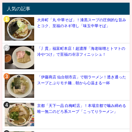
人気の記事
大井町「丸 中華そば」！漆黒スープの圧倒的な旨み
とコク、至福のネギ増し「味玉中華そば」
「丿貫」福富町本店！超濃厚「海老味噌とトマトの
冷やつけ」で至福の冷涼フィニッシュ！
「伊藤商店 仙台朝市店」で朝ラーメン！透き通った
スープとぷりモチ麺…朝から心温まる一杯
京都「天下一品 白梅町店」！本場京都で噛み締める
唯一無二のどろ系スープ「こってりラーメン」