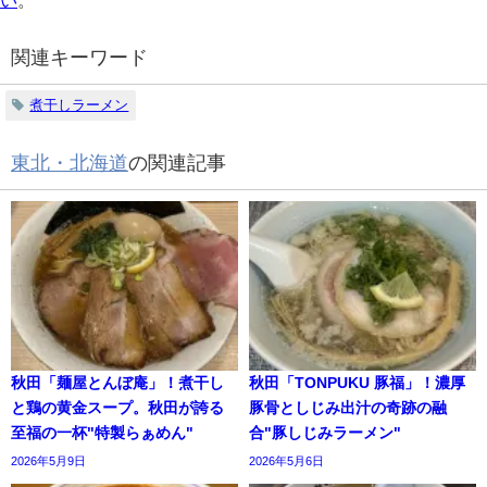
い
。
関連キーワード
煮干しラーメン
東北・北海道
の関連記事
秋田「麺屋とんぼ庵」！煮干し
秋田「TONPUKU 豚福」！濃厚
と鶏の黄金スープ。秋田が誇る
豚骨としじみ出汁の奇跡の融
至福の一杯"特製らぁめん"
合"豚しじみラーメン"
2026年5月9日
2026年5月6日