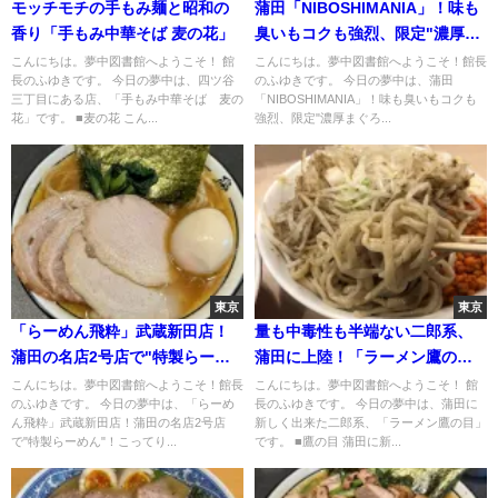
モッチモチの手もみ麺と昭和の
蒲田「NIBOSHIMANIA」！味も
香り「手もみ中華そば 麦の花」
臭いもコクも強烈、限定"濃厚ま
ぐろ鮮魚煮干蕎麦"
こんにちは。夢中図書館へようこそ！ 館
こんにちは。夢中図書館へようこそ！館長
長のふゆきです。 今日の夢中は、四ツ谷
のふゆきです。 今日の夢中は、蒲田
三丁目にある店、「手もみ中華そば 麦の
「NIBOSHIMANIA」！味も臭いもコクも
花」です。 ■麦の花 こん...
強烈、限定"濃厚まぐろ...
東京
東京
「らーめん飛粋」武蔵新田店！
量も中毒性も半端ない二郎系、
蒲田の名店2号店で"特製らーめ
蒲田に上陸！「ラーメン鷹の
ん"！こってり豚骨醤油に胸ア
目」
こんにちは。夢中図書館へようこそ！館長
こんにちは。夢中図書館へようこそ！ 館
のふゆきです。 今日の夢中は、「らーめ
長のふゆきです。 今日の夢中は、蒲田に
ツ…
ん飛粋」武蔵新田店！蒲田の名店2号店
新しく出来た二郎系、「ラーメン鷹の目」
で"特製らーめん"！こってり...
です。 ■鷹の目 蒲田に新...