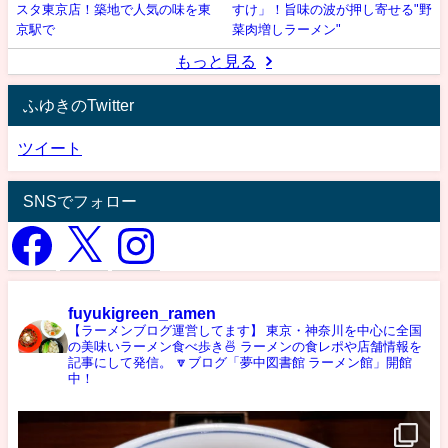
スタ東京店！築地で人気の味を東
すけ」！旨味の波が押し寄せる"野
京駅で
菜肉増しラーメン"
もっと見る
ふゆきのTwitter
ツイート
SNSでフォロー
fuyukigreen_ramen
【ラーメンブログ運営してます】
東京・神奈川を中心に全国
の美味いラーメン食べ歩き🍜
ラーメンの食レポや店舗情報を
記事にして発信。
🔽ブログ「夢中図書館 ラーメン館」開館
中！