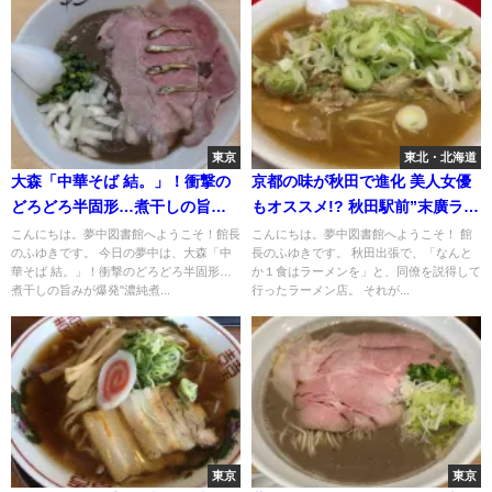
東京
東北・北海道
大森「中華そば 結。」！衝撃の
京都の味が秋田で進化 美人女優
どろどろ半固形…煮干しの旨み
もオススメ!? 秋田駅前”末廣ラー
が爆発"濃純煮干蕎麦 レベル4"
メン本舗”
こんにちは。夢中図書館へようこそ！館長
こんにちは。夢中図書館へようこそ！ 館
のふゆきです。 今日の夢中は、大森「中
長のふゆきです。 秋田出張で、「なんと
華そば 結。」！衝撃のどろどろ半固形…
か１食はラーメンを」と、同僚を説得して
煮干しの旨みが爆発"濃純煮...
行ったラーメン店。 それが...
東京
東京