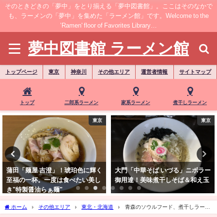
そのときどきの「夢中」をとり揃える「夢中図書館」。ここはそのなかで
も、ラーメンの「夢中」を集めた「ラーメン館」です。Welcome to the
’Ramen' floor of Favorites Library…
夢中図書館 ラーメン館
トップページ
東京
神奈川
その他エリア
運営者情報
サイトマップ
トップ
二郎系ラーメン
家系ラーメン
煮干しラーメン
東京
東京
蒲田「麺屋 吉澄」！琥珀色に輝く
大門「中華そば いづる」ニボラー
至福の一杯。一度は食べたい美し
御用達！美味煮干しそば＆和え玉
き"特製醤油らぁ麺"
ホーム
その他エリア
東北・北海道
青森のソウルフード、煮干しラーメ
ン！青森「まるかいラーメン」