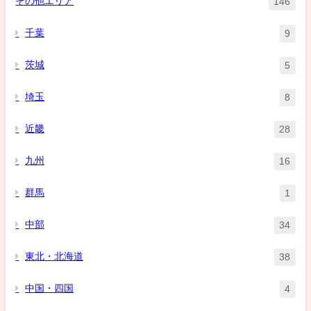
その他エリア
146
千葉
9
茨城
5
埼玉
8
近畿
28
九州
16
群馬
1
中部
34
東北・北海道
38
中国・四国
4