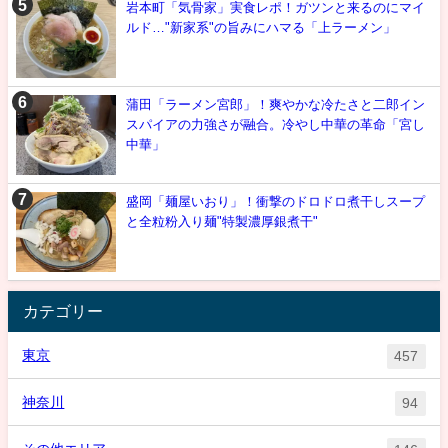
岩本町「気骨家」実食レポ！ガツンと来るのにマイ
ルド…"新家系"の旨みにハマる「上ラーメン」
蒲田「ラーメン宮郎」！爽やかな冷たさと二郎イン
スパイアの力強さが融合。冷やし中華の革命「宮し
中華」
盛岡「麺屋いおり」！衝撃のドロドロ煮干しスープ
と全粒粉入り麺"特製濃厚銀煮干"
カテゴリー
東京
457
神奈川
94