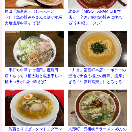
神田「海富道」（しーふーど
北参道「MISO HANAMICHI 本
う）！魚の旨みをまんま活かす炭
店」！辛さと味噌の旨みに痺れ
火焼濃厚中華そば"鯖"
る"辛味噌ラーメン"
「手打ち中華そば酒田」鹿島田
「丿貫」福富町本店！ニボラーの
店！もっちり極太麺と塩煮干しの
聖地で出会う極上の贅沢。濃厚す
極上コラボ"塩中華そば"
ぎる「生雲丹蕎麦」にとろける
「鳥藤とりそばスタンド」グラン
人形町「元祖岐阜ラーメン めんの