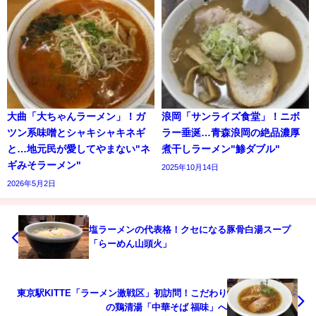
大曲「大ちゃんラーメン」！ガ
浪岡「サンライズ食堂」！ニボ
ツン系味噌とシャキシャキネギ
ラー垂涎…青森浪岡の絶品濃厚
と…地元民が愛してやまない"ネ
煮干しラーメン"鯵ダブル"
ギみそラーメン"
2025年10月14日
2026年5月2日
塩ラーメンの代表格！クセになる豚骨白湯スープ
「らーめん山頭火」
東京駅KITTE「ラーメン激戦区」初訪問！こだわり
の鶏清湯「中華そば 福味」へ