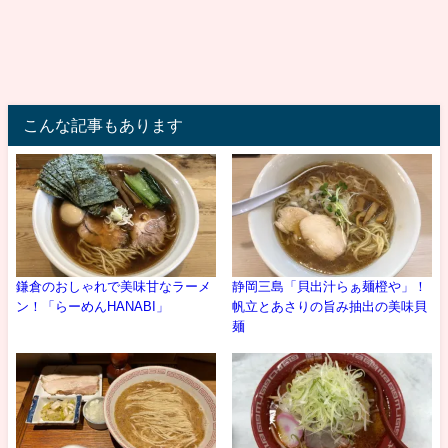
こんな記事もあります
鎌倉のおしゃれで美味甘なラーメ
静岡三島「貝出汁らぁ麺橙や」！
ン！「らーめんHANABI」
帆立とあさりの旨み抽出の美味貝
麺