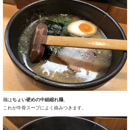
麺は
ちょい硬めの中細縮れ麺
。
これが牛骨スープによく絡みつきます。