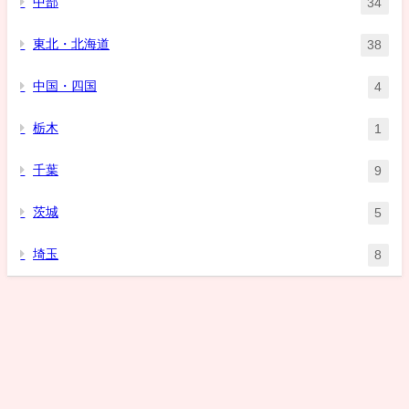
中部
34
東北・北海道
38
中国・四国
4
栃木
1
千葉
9
茨城
5
埼玉
8