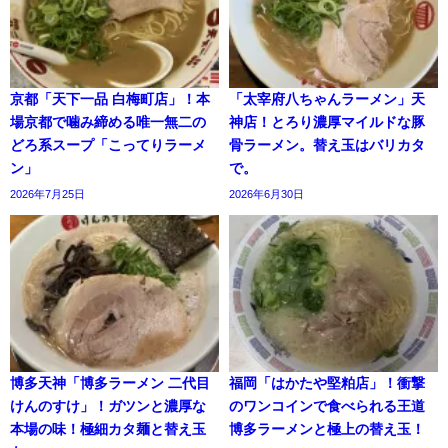
京都「天下一品 白梅町店」！本
「太宰府八ちゃんラーメン」天
場京都で噛み締める唯一無二の
神店！とろり濃厚マイルドな豚
どろ系スープ「こってりラーメ
骨ラーメン。替え玉はバリカタ
ン」
で。
2026年7月25日
2026年6月30日
博多天神「博多ラーメン 二代目
福岡「はかたや堅粕店」！衝撃
けんのすけ」！ガツンと濃厚な
のワンコインで食べられる王道
本場の味！極細カタ麺と替え玉
博多ラーメンと極上の替え玉！