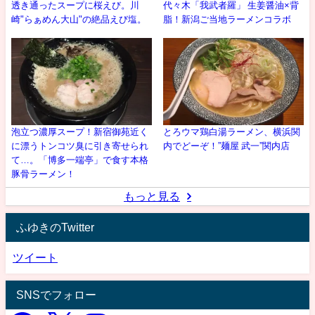
透き通ったスープに桜えび。川
代々木「我武者羅」 生姜醤油×背
崎"らぁめん大山"の絶品えび塩。
脂！新潟ご当地ラーメンコラボ
泡立つ濃厚スープ！新宿御苑近く
とろウマ鶏白湯ラーメン、横浜関
に漂うトンコツ臭に引き寄せられ
内でどーぞ！”麺屋 武一”関内店
て…。「博多一端亭」で食す本格
豚骨ラーメン！
もっと見る
ふゆきのTwitter
ツイート
SNSでフォロー