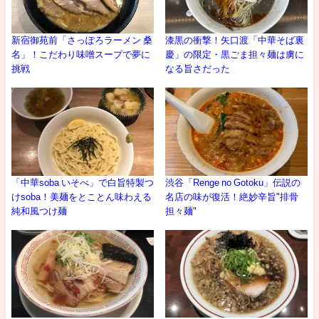
新宿御苑前「さっぽろラーメン 桑
漆黒の衝撃！矢口渡「中華そば裏
名」！こだわり味噌スープで夢に
慶」の限定・黒ごま担々麺は虜に
挑戦
なる旨さだった
「中華soba いそべ」で白旨特製つ
渋谷「Renge no Gotoku」伝説の
けsoba！美麺をとことん味わえる
名店の味が復活！絶妙辛旨"排骨
純和風つけ麺
担々麺"