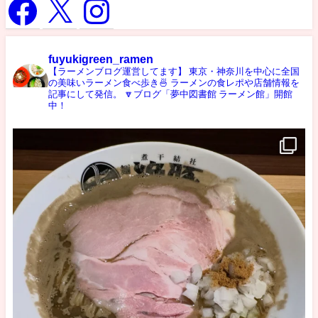
fuyukigreen_ramen
【ラーメンブログ運営してます】
東京・神奈川を中心に全国
の美味いラーメン食べ歩き🍜
ラーメンの食レポや店舗情報を
記事にして発信。
🔽ブログ「夢中図書館 ラーメン館」開館
中！