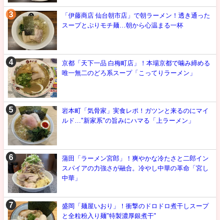
「伊藤商店 仙台朝市店」で朝ラーメン！透き通った
スープとぷりモチ麺…朝から心温まる一杯
京都「天下一品 白梅町店」！本場京都で噛み締める
唯一無二のどろ系スープ「こってりラーメン」
岩本町「気骨家」実食レポ！ガツンと来るのにマイ
ルド…"新家系"の旨みにハマる「上ラーメン」
蒲田「ラーメン宮郎」！爽やかな冷たさと二郎イン
スパイアの力強さが融合。冷やし中華の革命「宮し
中華」
盛岡「麺屋いおり」！衝撃のドロドロ煮干しスープ
と全粒粉入り麺"特製濃厚銀煮干"