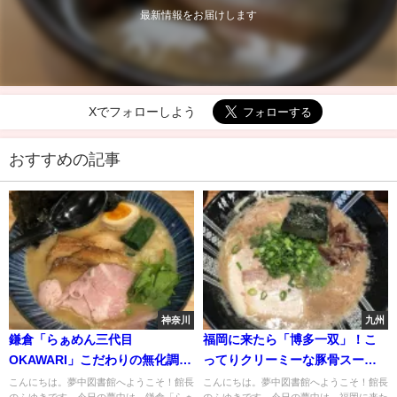
最新情報をお届けします
Xでフォローしよう
おすすめの記事
神奈川
九州
鎌倉「らぁめん三代目
福岡に来たら「博多一双」！こ
OKAWARI」こだわりの無化調！
ってりクリーミーな豚骨スープ
マイルドな濃厚鶏白湯を鎌倉で
がたまらない…
こんにちは。夢中図書館へようこそ！館長
こんにちは。夢中図書館へようこそ！館長
のふゆきです。今日の夢中は、鎌倉「らぁ
のふゆきです。今日の夢中は、福岡に来た