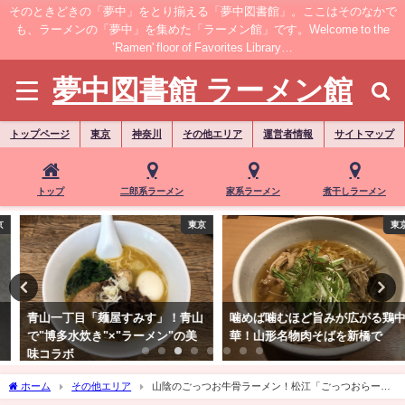
そのときどきの「夢中」をとり揃える「夢中図書館」。ここはそのなかで
も、ラーメンの「夢中」を集めた「ラーメン館」です。Welcome to the
’Ramen' floor of Favorites Library…
夢中図書館 ラーメン館
トップページ
東京
神奈川
その他エリア
運営者情報
サイトマップ
トップ
二郎系ラーメン
家系ラーメン
煮干しラーメン
東京
東京
青山一丁目「麺屋すみす」！青山
噛めば噛むほど旨みが広がる鶏中
で"博多水炊き"×"ラーメン"の美
華！山形名物肉そばを新橋で
味コラボ
ホーム
その他エリア
山陰のごっつお牛骨ラーメン！松江「ごっつおらーめ
ん」