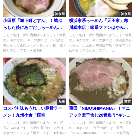
神奈川
神奈川
小田原「城下町どすん」！城ぶ
横浜家系らーめん「天王家」寒
らした後にあごだしらーめん
川総本店！家系ファンはやみつ
を。
きになる…
こんにちは。夢中図書館へようこそ！館長
こんにちは。夢中図書館へようこそ！館長
のふゆきです。 今日の夢中は、小田原で
のふゆきです。今日の夢中は、横浜家系ら
城ぶらした後にラーメンを。小田原「城下
ーめん「天王家」寒川総本店！家系ファン
町どすん」です。 ■城下町...
はやみつきになる…です。「...
九州
東京
コスパも味もうれしい豚骨ラー
蒲田「NIBOSHIMANIA」！マニ
メン！九州小倉「悟空」
アック煮干含む20種集う"キン
グ・オブ・マニア・ドニボプレ
こんにちは。夢中図書館へようこそ！ 館
こんにちは。夢中図書館へようこそ！館長
長のふゆきです。 今日の夢中は、九州は
のふゆきです。 今日の夢中は、蒲田
ッソ"
小倉のラーメン店「悟空」です。 ■小倉の
「NIBOSHIMANIA」！マニアック煮干含