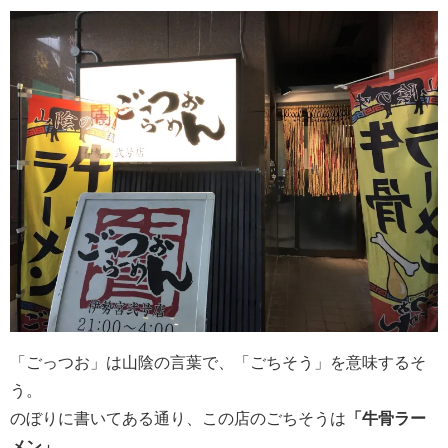
「ごっつお」は山陰の言葉で、「ごちそう」を意味するそ
う。
のぼりに書いてある通り、この店のごちそうは
「牛骨ラー
メン」
。