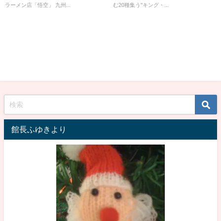
ラーメン店「悟空」 九州...
む20種集う"キング・...
館長ふゆきより