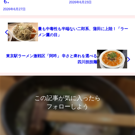
も。
2026年6月23日
2026年6月27日
量も中毒性も半端ない二郎系、蒲田に上陸！「ラー
メン鷹の目」
東京駅ラーメン激戦区「阿吽」 辛さと痺れを選べる
四川担担麺
この記事が気に入ったら
フォローしよう