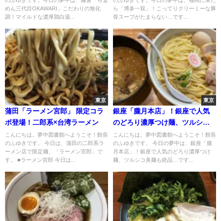
めん三代目OKAWARI」こだわりの無化
ら「博多一双」！こってりクリーミーな豚
調！マイルドな濃厚鶏白湯...
骨スープがたまらない…です...
東京
東京
蒲田「ラーメン宮郎」 限定コラ
銀座「朧月本店」！銀座で人気
ボ登場！二郎系×台湾ラーメン
のどろり濃厚つけ麺、ツルシコ
美麺も絶品
こんにちは。夢中図書館へようこそ！館長
こんにちは。夢中図書館へようこそ！館長
のふゆきです。 今日は、蒲田の二郎系ラ
のふゆきです。 今日の夢中は、銀座「朧
ーメン店で限定麺、「ラーメン宮郎」で
月本店」！銀座で人気のどろり濃厚つけ
す。 ■ラーメン宮郎 今日は...
麺、ツルシコ美麺も絶品…です...