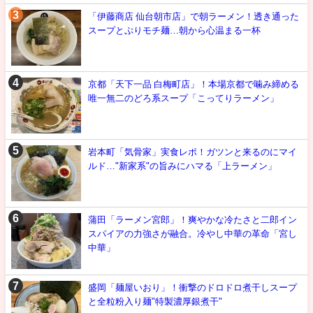
「伊藤商店 仙台朝市店」で朝ラーメン！透き通った
スープとぷりモチ麺…朝から心温まる一杯
京都「天下一品 白梅町店」！本場京都で噛み締める
唯一無二のどろ系スープ「こってりラーメン」
岩本町「気骨家」実食レポ！ガツンと来るのにマイ
ルド…"新家系"の旨みにハマる「上ラーメン」
蒲田「ラーメン宮郎」！爽やかな冷たさと二郎イン
スパイアの力強さが融合。冷やし中華の革命「宮し
中華」
盛岡「麺屋いおり」！衝撃のドロドロ煮干しスープ
と全粒粉入り麺"特製濃厚銀煮干"