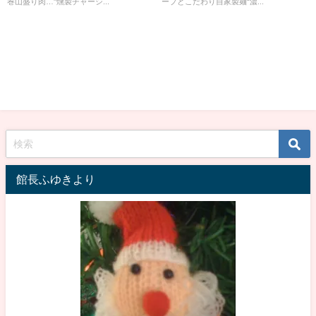
巻山盛り肉…"燻製チャーシ...
ープとこだわり自家製麺“濃...
館長ふゆきより