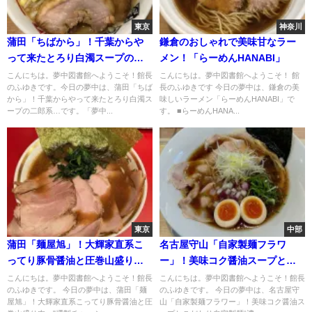
東京
神奈川
蒲田「ちばから」！千葉からや
鎌倉のおしゃれで美味甘なラー
って来たとろり白濁スープの二
メン！「らーめんHANABI」
郎系
こんにちは。夢中図書館へようこそ！館長
こんにちは。夢中図書館へようこそ！ 館
のふゆきです。今日の夢中は、蒲田「ちば
長のふゆきです 今日の夢中は、鎌倉の美
から」！千葉からやって来たとろり白濁ス
味しいラーメン「らーめんHANABI」で
ープの二郎系…です。「夢中...
す。 ■らーめんHANA...
東京
中部
蒲田「麺屋旭」！大輝家直系こ
名古屋守山「自家製麺フラワ
ってり豚骨醤油と圧巻山盛り
ー」！美味コク醤油スープとこ
肉…"燻製チャーシューメン"
だわり自家製麺“濃厚しょうゆラ
こんにちは。夢中図書館へようこそ！館長
こんにちは。夢中図書館へようこそ！館長
のふゆきです。 今日の夢中は、蒲田「麺
のふゆきです。 今日の夢中は、名古屋守
ーメン“
屋旭」！大輝家直系こってり豚骨醤油と圧
山「自家製麺フラワー」！美味コク醤油ス