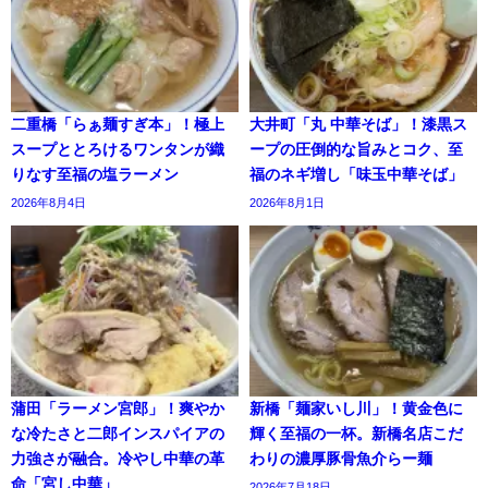
二重橋「らぁ麺すぎ本」！極上
大井町「丸 中華そば」！漆黒ス
スープととろけるワンタンが織
ープの圧倒的な旨みとコク、至
りなす至福の塩ラーメン
福のネギ増し「味玉中華そば」
2026年8月4日
2026年8月1日
蒲田「ラーメン宮郎」！爽やか
新橋「麺家いし川」！黄金色に
な冷たさと二郎インスパイアの
輝く至福の一杯。新橋名店こだ
力強さが融合。冷やし中華の革
わりの濃厚豚骨魚介らー麺
命「宮し中華」
2026年7月18日