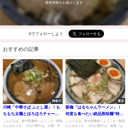
最新情報をお届けします
Xでフォローしよう
おすすめの記事
神奈川
東京
川崎「中華そば ふとし屋」！も
新橋「はるちゃんラーメン」！
ちもち太麺とほろほろチャーシ
何度も食べたい絶品美味麺"特製
ューに心満たされる"中華そば"
中華そば"
こんにちは。夢中図書館へようこそ！館長
こんにちは。夢中図書館へようこそ！館長
のふゆきです。 今日の夢中は、川崎「中
のふゆきです。 今日の夢中は、新橋「は