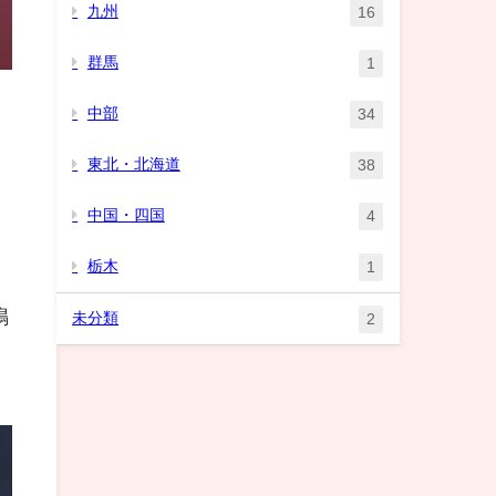
九州
16
群馬
1
中部
34
東北・北海道
38
中国・四国
4
栃木
1
鳴
未分類
2
。