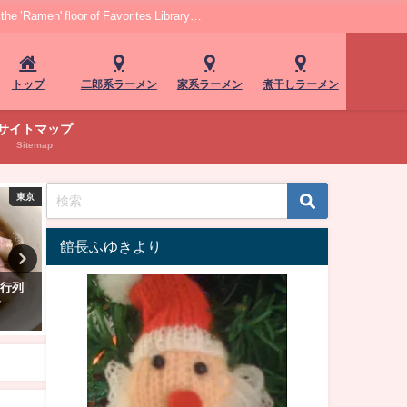
r of Favorites Library…
トップ
二郎系ラーメン
家系ラーメン
煮干しラーメン
サイトマップ
Sitemap
東京
東京
館長ふゆきより
渡来
中野で本格家系ラーメン「五丁
蒲田「麵屋 まほろ芭」！煮
力"渡
目ハウス」！こってり豚骨醤油
ラーメン名店の隠れた人気
ュー"淡麗旨味中華そば"