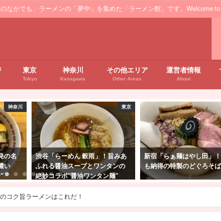
ンの「夢中」を集めた「ラーメン館」です。Welcome to the ’Ramen' floo
ジ
東京
神奈川
その他エリア
運営者情報
Tokyo
Kanagawa
Other Areas
About
東京
東京
！旨みあ
新宿「らぁ麺はやし田」！行列
自由が丘「横浜らーめん
タンの
も納得の特製のどぐろそば
武」！濃厚豚骨スープが魅
麺"
来武らーめん"
りのコク旨ラーメンはこれだ！