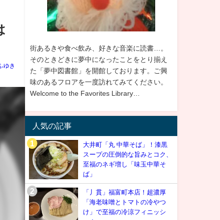
は
街あるきや食べ飲み、好きな音楽に読書…。
そのときどきに夢中になったことをとり揃え
ふゆき
た「夢中図書館」を開館しております。ご興
味のあるフロアを一度訪れてみてください。
Welcome to the Favorites Library…
人気の記事
大井町「丸 中華そば」！漆黒
スープの圧倒的な旨みとコク、
至福のネギ増し「味玉中華そ
ば」
「丿貫」福富町本店！超濃厚
「海老味噌とトマトの冷やつ
け」で至福の冷涼フィニッシ