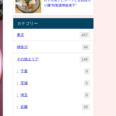
ロドロ煮干しスープと全粒粉入
り麺"特製濃厚銀煮干"
カテゴリー
東京
457
神奈川
94
その他エリア
146
千葉
9
茨城
5
埼玉
8
近畿
28