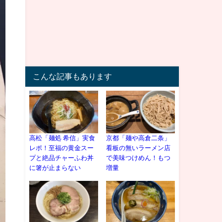
こんな記事もあります
高松「麺処 希信」実食
京都「麺や高倉二条」
レポ！至福の黄金スー
看板の無いラーメン店
プと絶品チャーふわ丼
で美味つけめん！もつ
に箸が止まらない
増量