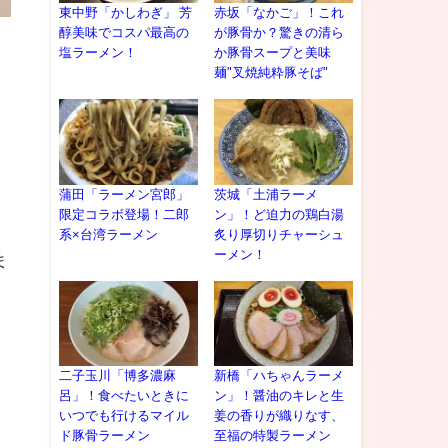
東中野「かしわぎ」 芳
赤坂「なかご」！これ
醇美味でコスパ最高の
が豚骨か？驚きの清ら
塩ラーメン！
か豚骨スープと美味
麺"叉焼純粋豚そば"
蒲田「ラーメン宮郎」
茨城「土浦ラーメ
限定コラボ登場！二郎
ン」！ど迫力の鶏白湯
系×台湾ラーメン
炙り厚切りチャーシュ
ーメン！
ま
二子玉川「博多濃麻
新橋「ハちゃんラーメ
呂」！食べたいときに
ン」！醤油のキレと生
いつでも行けるマイル
姜の香りが織りなす、
ド豚骨ラーメン
至福の特製ラーメン