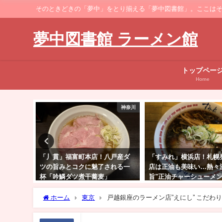
そのときどきの「夢中」をとり揃える「夢中図書館」。ここはそのなかでも、ラーメ
夢中図書館 ラーメン館
トップペー
Home
神奈川
神奈川
八戸産ダ
「すみれ」横浜店！札幌発の名
渋谷「らーめん 穀雨」
される一
店は正油も美味い…熱々濃い
ふれる醤油スープとワン
」
旨"正油チャーシューメン"
絶妙コラボ"醤油ワンタン
ホーム
東京
戸越銀座のラーメン店”えにし” こだわ