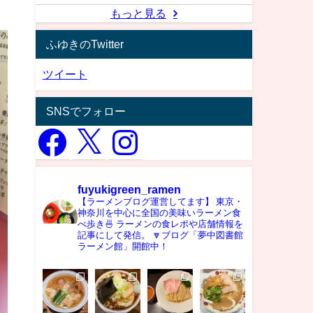
もっと見る
ふゆきのTwitter
ツイート
SNSでフォロー
fuyukigreen_ramen
【ラーメンブログ運営してます】
東京・
神奈川を中心に全国の美味いラーメン食
べ歩き🍜
ラーメンの食レポや店舗情報を
記事にして発信。
🔽ブログ「夢中図書館
ラーメン館」開館中！