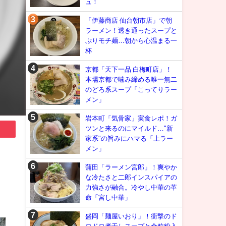
ュ！
「伊藤商店 仙台朝市店」で朝
ラーメン！透き通ったスープと
ぷりモチ麺…朝から心温まる一
杯
京都「天下一品 白梅町店」！
本場京都で噛み締める唯一無二
のどろ系スープ「こってりラー
メン」
岩本町「気骨家」実食レポ！ガ
ツンと来るのにマイルド…"新
家系"の旨みにハマる「上ラー
メン」
蒲田「ラーメン宮郎」！爽やか
な冷たさと二郎インスパイアの
力強さが融合。冷やし中華の革
命「宮し中華」
盛岡「麺屋いおり」！衝撃のド