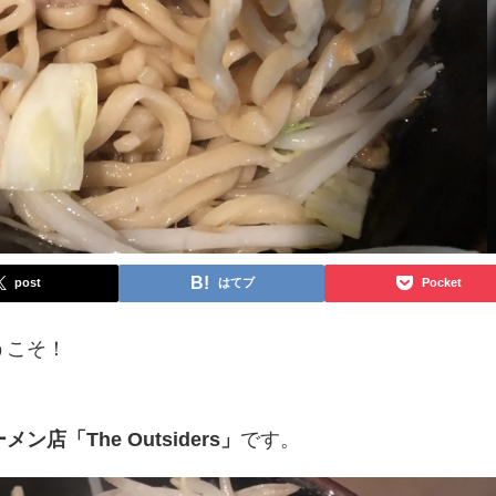
post
はてブ
Pocket
うこそ！
ン店「The Outsiders」
です。