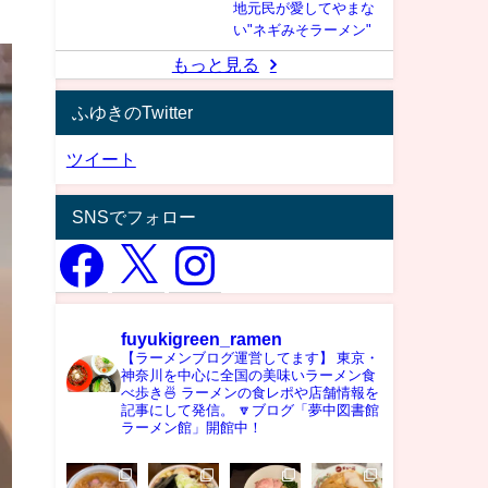
地元民が愛してやまな
い"ネギみそラーメン"
もっと見る
ふゆきのTwitter
ツイート
SNSでフォロー
fuyukigreen_ramen
【ラーメンブログ運営してます】
東京・
神奈川を中心に全国の美味いラーメン食
べ歩き🍜
ラーメンの食レポや店舗情報を
記事にして発信。
🔽ブログ「夢中図書館
ラーメン館」開館中！