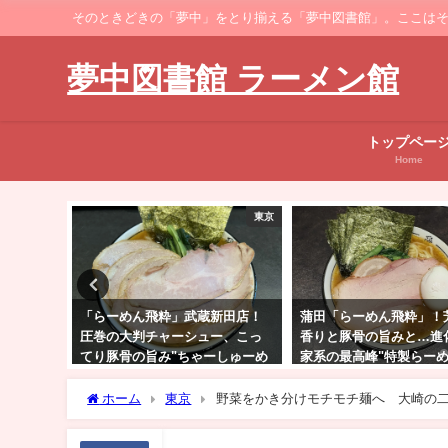
そのときどきの「夢中」をとり揃える「夢中図書館」。ここはそのなかでも、ラーメ
夢中図書館 ラーメン館
トップペー
Home
東京
東京
新田店！
蒲田「らーめん飛粋」！芳醇な
蓮沼「中華そば梟」！嚙
ー、こっ
香りと豚骨の旨みと…進化する
に肉の旨み広がるガツン
しゅーめ
家系の最高峰"特製らーめん"
ラーメン"ホルモンそば"
ホーム
東京
野菜をかき分けモチモチ麺へ 大崎の二郎系「T