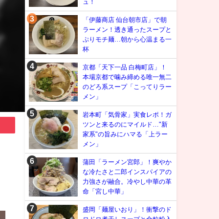
ュ！
「伊藤商店 仙台朝市店」で朝
ラーメン！透き通ったスープと
ぷりモチ麺…朝から心温まる一
杯
京都「天下一品 白梅町店」！
本場京都で噛み締める唯一無二
のどろ系スープ「こってりラー
メン」
岩本町「気骨家」実食レポ！ガ
ツンと来るのにマイルド…"新
家系"の旨みにハマる「上ラー
メン」
蒲田「ラーメン宮郎」！爽やか
な冷たさと二郎インスパイアの
力強さが融合。冷やし中華の革
命「宮し中華」
盛岡「麺屋いおり」！衝撃のド