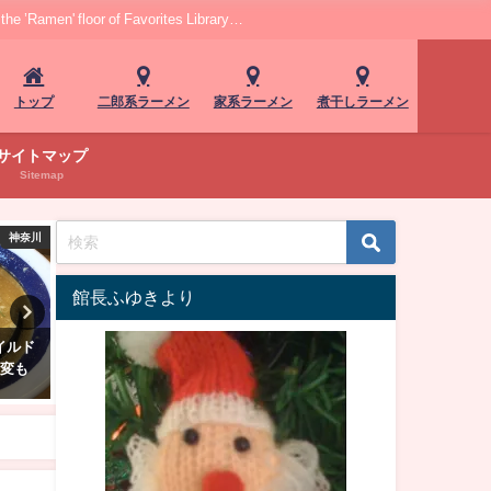
r of Favorites Library…
トップ
二郎系ラーメン
家系ラーメン
煮干しラーメン
サイトマップ
Sitemap
中部
群馬
館長ふゆきより
藤枝の
おいしさと健康を追求！群馬沼
「ラーメン 環２家」蒲田店
そばと
田の絶品ラーメン「ゆうき屋」
村家直系の元気みなぎる家
ーメン