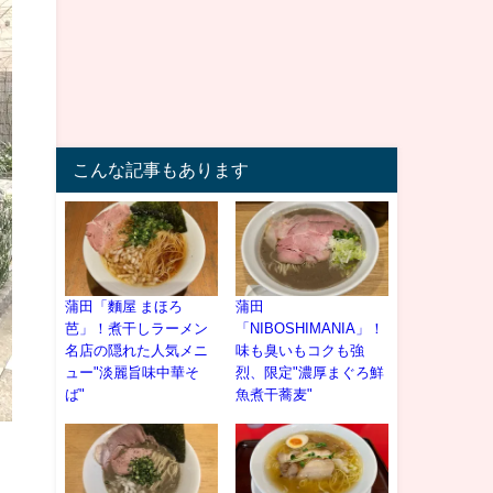
こんな記事もあります
蒲田「麵屋 まほろ
蒲田
芭」！煮干しラーメン
「NIBOSHIMANIA」！
名店の隠れた人気メニ
味も臭いもコクも強
ュー"淡麗旨味中華そ
烈、限定"濃厚まぐろ鮮
ば"
魚煮干蕎麦"