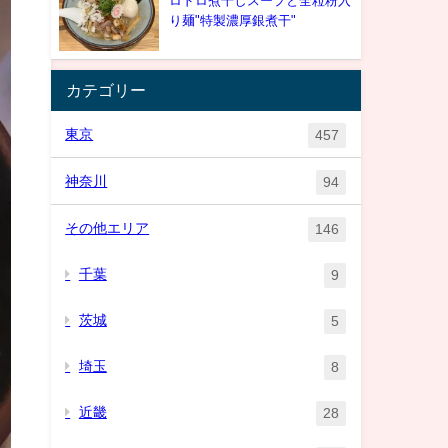
ロドロ煮干しスープと全粒粉入
り麺"特製濃厚銀煮干"
カテゴリー
東京
457
神奈川
94
その他エリア
146
千葉
9
茨城
5
埼玉
8
近畿
28