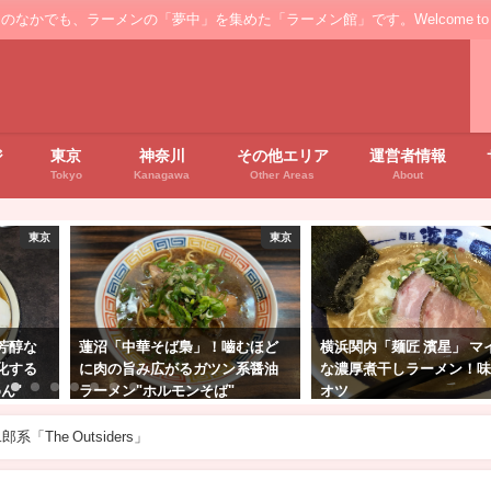
ンの「夢中」を集めた「ラーメン館」です。Welcome to the ’Ramen' floo
ジ
東京
神奈川
その他エリア
運営者情報
Tokyo
Kanagawa
Other Areas
About
東京
神奈川
むほど
横浜関内「麺匠 濱星」 マイルド
藤枝「支那そば処 麦」！
系醤油
な濃厚煮干しラーメン！味変も
ラーメン文化を堪能"支那
オツ
冷やしのセット"
he Outsiders」