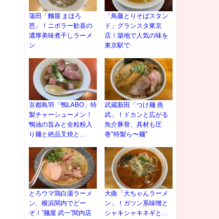
蒲田「麵屋 まほろ
「鳥藤とりそばスタン
芭」！ニボラー歓喜の
ド」グランスタ東京
濃厚美味煮干しラーメ
店！築地で人気の味を
ン
東京駅で
京都鳥羽「鴨LABO」特
武蔵新田「つけ麺 燕
製チャーシューメン！
武」！ドカンと広がる
鴨油の旨みと全粒粉入
魚介豚骨、具材も圧
り麺と絶品叉焼と…
巻"特製ら〜麺"
とろウマ鶏白湯ラーメ
大曲「大ちゃんラーメ
ン、横浜関内でどー
ン」！ガツン系味噌と
ぞ！”麺屋 武一”関内店
シャキシャキネギと…