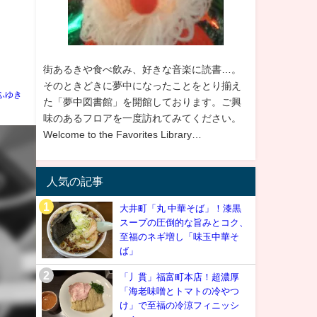
街あるきや食べ飲み、好きな音楽に読書…。
そのときどきに夢中になったことをとり揃え
ふゆき
た「夢中図書館」を開館しております。ご興
味のあるフロアを一度訪れてみてください。
Welcome to the Favorites Library…
人気の記事
大井町「丸 中華そば」！漆黒
スープの圧倒的な旨みとコク、
至福のネギ増し「味玉中華そ
ば」
「丿貫」福富町本店！超濃厚
「海老味噌とトマトの冷やつ
け」で至福の冷涼フィニッシ