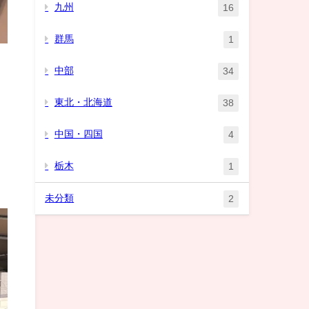
九州
16
群馬
1
中部
34
東北・北海道
38
中国・四国
4
栃木
1
未分類
2