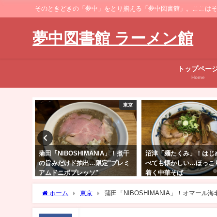
そのときどきの「夢中」をとり揃える「夢中図書館」。ここはそのなかでも、ラーメ
夢中図書館 ラーメン館
トップペー
Home
東京
中部
A」！煮干
沼津「麺たくみ」！はじめて食
岐阜でガッツリ二郎系「
"プレミ
べても懐かしい…ほっこり落ち
絆」！濃いあまスープと
着く中華そば
具材を堪能
ホーム
東京
蒲田「NIBOSHIMANIA」！オマ