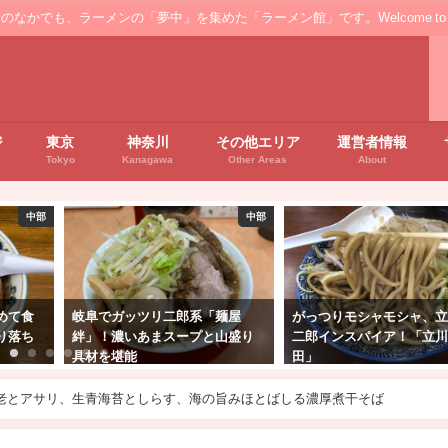
ンの「夢中」を集めた「ラーメン館」です。Welcome to the ’Ramen' floo
ジ
東京
神奈川
その他エリア
運営者情報
Tokyo
Kanagawa
Other Areas
About
中部
東京
東北
麺屋
がっつりモシャモシャ、立川で
「伊藤商店 仙台朝市店」
山盛り
二郎インスパイア！「立川田
ーメン！透き通ったスー
田」
りモチ麺…朝から心温ま
ール海老とアサリ、生青海苔としらす、海の旨みほとばしる濃厚煮干そば