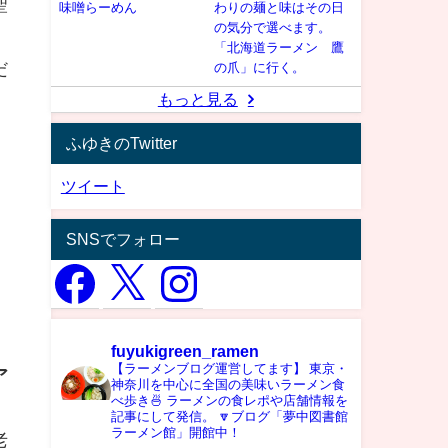
聖
味噌らーめん
わりの麺と味はその日
の気分で選べます。
「北海道ラーメン 鷹
だ
の爪」に行く。
もっと見る
ふゆきのTwitter
ツイート
SNSでフォロー
fuyukigreen_ramen
【ラーメンブログ運営してます】
東京・
ア
神奈川を中心に全国の美味いラーメン食
べ歩き🍜
ラーメンの食レポや店舗情報を
記事にして発信。
🔽ブログ「夢中図書館
ラーメン館」開館中！
老