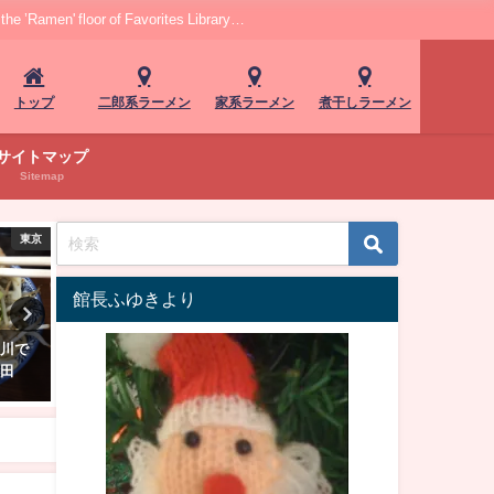
r of Favorites Library…
トップ
二郎系ラーメン
家系ラーメン
煮干しラーメン
サイトマップ
Sitemap
・北海道
中部
館長ふゆきより
で朝ラ
実は日本一の浜松餃子！もやし
芝浦「貝そば もぉむ」！芳
プとぷ
も気遣いもイイ。中華料理店
貝の旨みと力強い牛のコク"
る一杯
「五味八珍」。
貝と牛の中華そば"