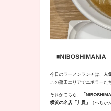
■NIBOSHIMANIA
今日のラーメンランチは、
人
この蒲田エリアでニボラーた
それがこちら、
「NIBOSHI
横浜の名店「丿貫」
（へちか