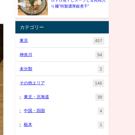
ロドロ煮干しスープと全粒粉入
り麺"特製濃厚銀煮干"
カテゴリー
東京
457
神奈川
94
未分類
2
その他エリア
146
東北・北海道
38
中国・四国
4
栃木
1