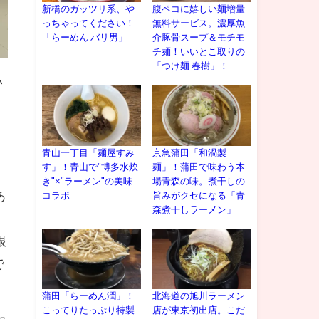
新橋のガッツリ系、や
腹ペコに嬉しい麺増量
っちゃってください！
無料サービス。濃厚魚
「らーめん バリ男」
介豚骨スープ＆モチモ
チ麺！いいとこ取りの
「つけ麺 春樹」！
い
青山一丁目「麺屋すみ
京急蒲田「和渦製
す」！青山で"博多水炊
麺」！蒲田で味わう本
き"×"ラーメン"の美味
場青森の味。煮干しの
あ
コラボ
旨みがクセになる「青
森煮干しラーメン」
限
で
蒲田「らーめん潤」！
北海道の旭川ラーメン
こってりたっぷり特製
店が東京初出店。こだ