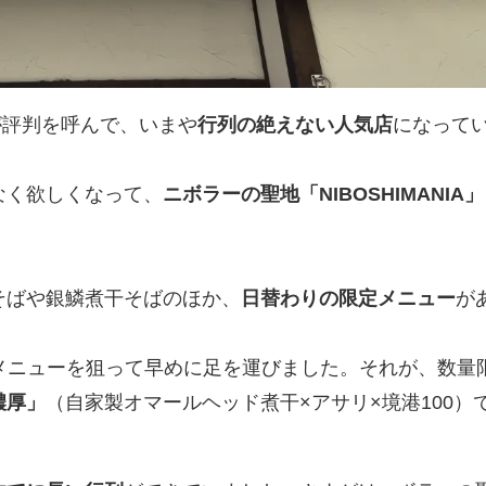
判が評判を呼んで、いまや
行列の絶えない人気店
になって
なく欲しくなって、
ニボラーの聖地「NIBOSHIMANIA」
そばや銀鱗煮干そばのほか、
日替わりの限定メニュー
が
定メニューを狙って早めに足を運びました。それが、数量
濃厚」
（自家製オマールヘッド煮干×アサリ×境港100）