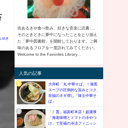
苔
街あるきや食べ飲み、好きな音楽に読書…。
そのときどきに夢中になったことをとり揃え
ふゆき
た「夢中図書館」を開館しております。ご興
味のあるフロアを一度訪れてみてください。
Welcome to the Favorites Library…
人気の記事
大井町「丸 中華そば」！漆黒
スープの圧倒的な旨みとコク、
至福のネギ増し「味玉中華そ
ば」
「丿貫」福富町本店！超濃厚
「海老味噌とトマトの冷やつ
け」で至福の冷涼フィニッシ