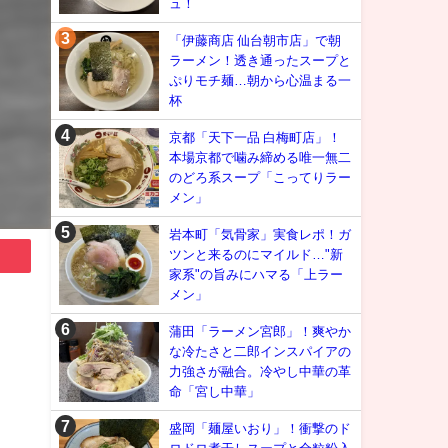
ュ！
「伊藤商店 仙台朝市店」で朝
ラーメン！透き通ったスープと
ぷりモチ麺…朝から心温まる一
杯
京都「天下一品 白梅町店」！
本場京都で噛み締める唯一無二
のどろ系スープ「こってりラー
メン」
岩本町「気骨家」実食レポ！ガ
ツンと来るのにマイルド…"新
家系"の旨みにハマる「上ラー
メン」
蒲田「ラーメン宮郎」！爽やか
な冷たさと二郎インスパイアの
力強さが融合。冷やし中華の革
命「宮し中華」
盛岡「麺屋いおり」！衝撃のド