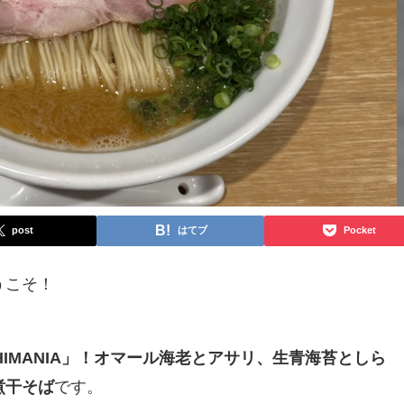
post
はてブ
Pocket
うこそ！
SHIMANIA」！オマール海老とアサリ、生青海苔としら
煮干そば
です。