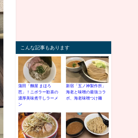
こんな記事もあります
蒲田「麵屋 まほろ
新宿「五ノ神製作所」
芭」！ニボラー歓喜の
海老と味噌の最強コラ
濃厚美味煮干しラーメ
ボ、海老味噌つけ麺
ン