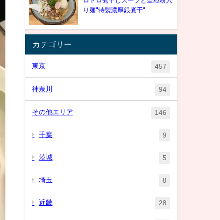
ロドロ煮干しスープと全粒粉入
り麺"特製濃厚銀煮干"
カテゴリー
東京
457
神奈川
94
その他エリア
146
千葉
9
茨城
5
埼玉
8
近畿
28