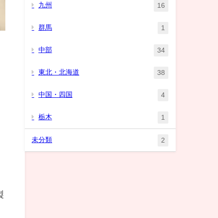
九州
16
群馬
1
中部
34
東北・北海道
38
中国・四国
4
栃木
1
未分類
2
製