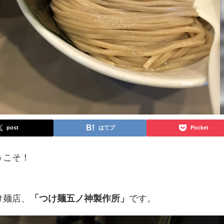
post
はてブ
Pocket
うこそ！
け麺店、
「つけ麺五ノ神製作所」
です。