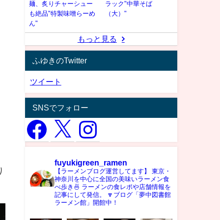
麺、炙りチャーシュー
ラック"中華そば
も絶品"特製味噌らーめ
（大）"
ん"
もっと見る
ふゆきのTwitter
ツイート
SNSでフォロー
fuyukigreen_ramen
り
【ラーメンブログ運営してます】
東京・
神奈川を中心に全国の美味いラーメン食
べ歩き🍜
ラーメンの食レポや店舗情報を
記事にして発信。
🔽ブログ「夢中図書館
ラーメン館」開館中！