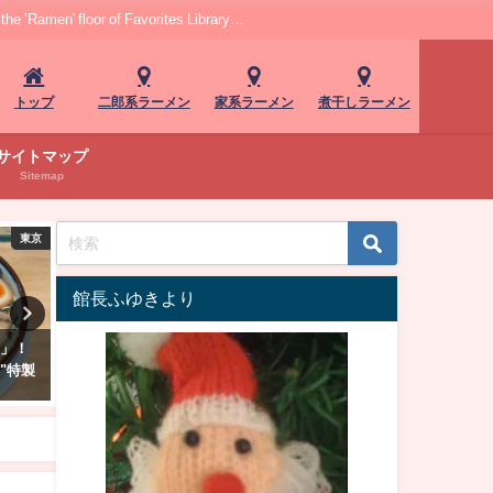
r of Favorites Library…
トップ
二郎系ラーメン
家系ラーメン
煮干しラーメン
サイトマップ
Sitemap
東京
東京
館長ふゆきより
！セメ
「麺家大勝軒」！銀座でやさし
土浦城の別名を冠した地元
！至福
い醤油ラーメンはいかが？
店 特製の家系ラーメン”麵屋
城”