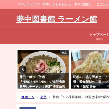
そのときどきの「夢中」をとり揃える「夢中図書館」。ここはそのなかでも、ラーメ
夢中図書館 ラーメン館
トップペー
Home
東京
中部
圧巻の山盛り野菜とモチモチ太
「らーめん飛粋」武蔵新
で強烈濃密
麺！愛知新城の二郎インスパイ
クセになる旨辛赤スープ
濃厚焙煎
ア系「麺屋 天赦」
ん中盛り"からし変更
ホーム
東京
新宿「五ノ神製作所」 海老と味噌の最