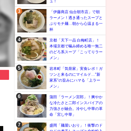
ュ！
「伊藤商店 仙台朝市店」で朝
ラーメン！透き通ったスープと
ぷりモチ麺…朝から心温まる一
杯
京都「天下一品 白梅町店」！
本場京都で噛み締める唯一無二
のどろ系スープ「こってりラー
メン」
岩本町「気骨家」実食レポ！ガ
ツンと来るのにマイルド…"新
家系"の旨みにハマる「上ラー
メン」
蒲田「ラーメン宮郎」！爽やか
な冷たさと二郎インスパイアの
力強さが融合。冷やし中華の革
命「宮し中華」
盛岡「麺屋いおり」！衝撃のド