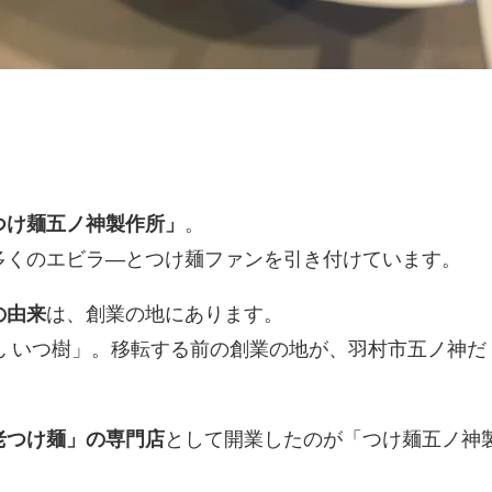
つけ麺五ノ神製作所」
。
多くのエビラ―とつけ麺ファンを引き付けています。
の由来
は、創業の地にあります。
ん いつ樹」。移転する前の創業の地が、羽村市五ノ神だ
老つけ麺」の専門店
として開業したのが「つけ麺五ノ神