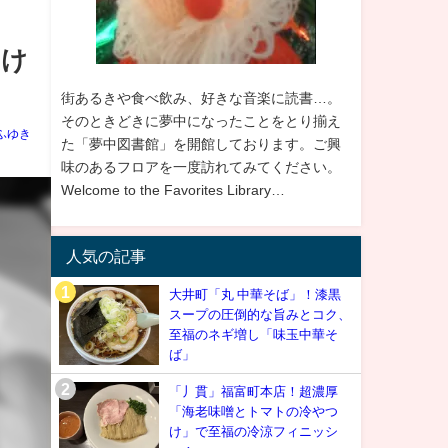
つけ
街あるきや食べ飲み、好きな音楽に読書…。
そのときどきに夢中になったことをとり揃え
ふゆき
た「夢中図書館」を開館しております。ご興
味のあるフロアを一度訪れてみてください。
Welcome to the Favorites Library…
人気の記事
大井町「丸 中華そば」！漆黒
スープの圧倒的な旨みとコク、
至福のネギ増し「味玉中華そ
ば」
「丿貫」福富町本店！超濃厚
「海老味噌とトマトの冷やつ
け」で至福の冷涼フィニッシ