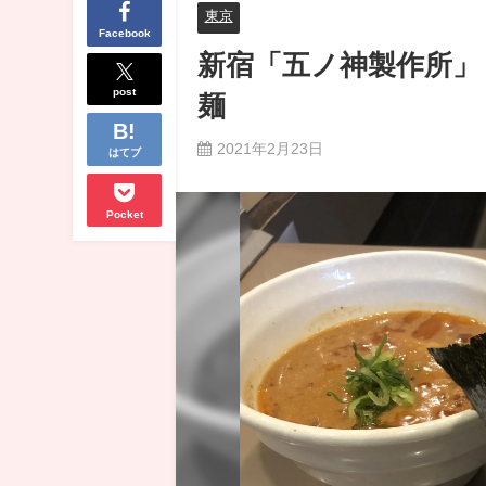
東京
Facebook
新宿「五ノ神製作所」
post
麺
2021年2月23日
はてブ
Pocket