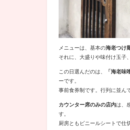
メニューは、基本の
海老つけ
それに、大盛りや味付け玉子
この日選んだのは、
「海老味
ーです。
事前食券制です。行列に並ん
カウンター席のみの店内
は、
す。
厨房ともビニールシートで仕