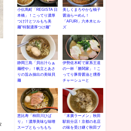
小伝馬町「REGISTA 日
美しくまろやかな柚子
本橋」！こってり濃厚
醤油らーめん！
つけ汁とツルもち美
「AFURI」六本木ヒル
麺"特製濃厚つけ麺"
ズ
。
静岡三島「貝出汁らぁ
伊勢佐木町で家系王道
麺橙や」！帆立とあさ
の一杯「勝鬨家」！こ
りの旨み抽出の美味貝
ってり豚骨醤油と燻香
麺
チャーシューと
恵比寿「柿田川ひば
「末廣ラーメン」秋田
り」！濃厚美味な味噌
駅前分店！京都の名店
タ
スープともっちもち
の味を受け継ぐ秋田ブ