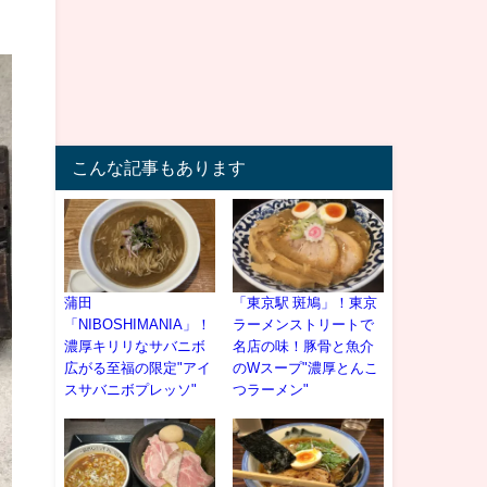
こんな記事もあります
蒲田
「東京駅 斑鳩」！東京
「NIBOSHIMANIA」！
ラーメンストリートで
濃厚キリリなサバニボ
名店の味！豚骨と魚介
広がる至福の限定"アイ
のWスープ"濃厚とんこ
スサバニボプレッソ"
つラーメン"