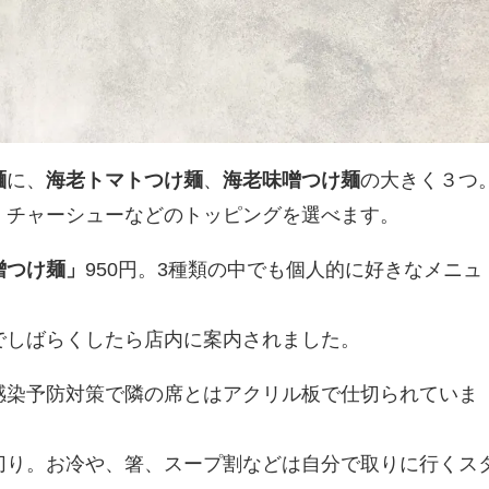
麺
に、
海老トマトつけ麺
、
海老味噌つけ麺
の大きく３つ
、チャーシューなどのトッピングを選べます。
噌つけ麺」
950円。3種類の中でも個人的に好きなメニュ
でしばらくしたら店内に案内されました。
感染予防対策で隣の席とはアクリル板で仕切られていま
切り。お冷や、箸、スープ割などは自分で取りに行くス