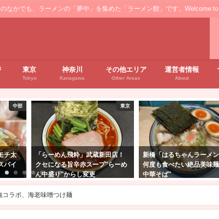
ンの「夢中」を集めた「ラーメン館」です。Welcome to the ’Ramen' floo
ジ
東京
神奈川
その他エリア
運営者情報
Tokyo
Kanagawa
Other Areas
About
東京
東京
田店！
新橋「はるちゃんラーメン」！
大門「中華そば いづる」
"らーめ
何度も食べたい絶品美味麺"特製
ント色は煮干し凝縮の証
中華そば"
の"特製濃厚煮干しそば"
強コラボ、海老味噌つけ麺