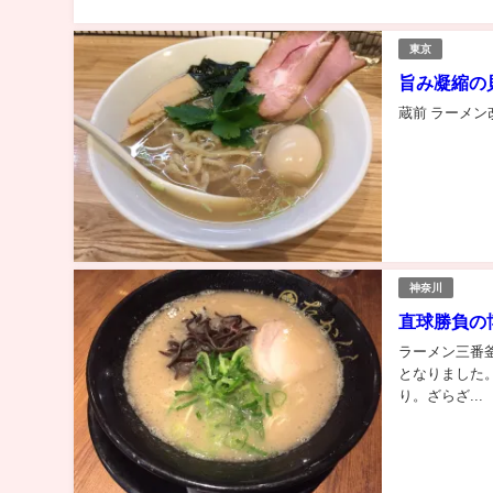
東京
旨み凝縮の
蔵前 ラーメン
神奈川
直球勝負の
ラーメン三番釜
となりました。
り。ざらざ...