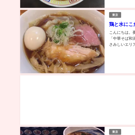
東京
鶏と水にこ
こんにちは。
「中華そば和渦
さみしいエリ
気上昇中のお店
東京