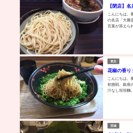
【閉店】名
こんにちは。
の名店「大勝
言葉が添えら
軒の系譜を継ぎ
東京
花椒の香り
こんにちは。
初挑戦、銀座
汁なし坦坦麵
ショップ内の一
茨城