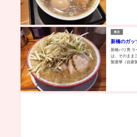
東京
新橋のガッ
新橋バリ男 ラ
は、そのまま
製唐華（自家製.