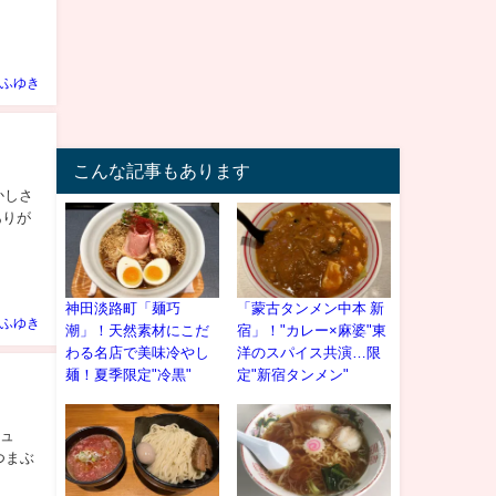
ふゆき
こんな記事もあります
かしさ
ありが
神田淡路町「麺巧
「蒙古タンメン中本 新
ふゆき
潮」！天然素材にこだ
宿」！"カレー×麻婆"東
わる名店で美味冷やし
洋のスパイス共演…限
麺！夏季限定"冷黒"
定"新宿タンメン"
シュ
つまぶ