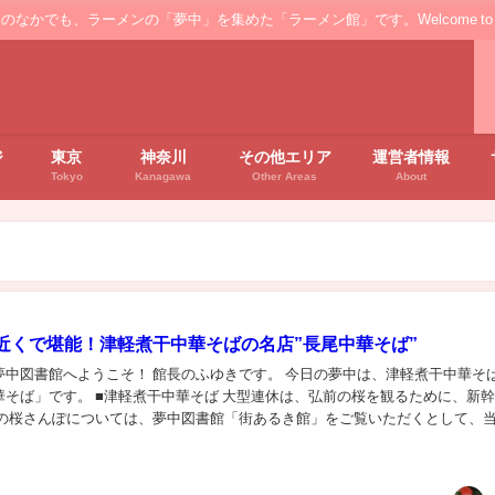
ンの「夢中」を集めた「ラーメン館」です。Welcome to the ’Ramen' floo
ジ
東京
神奈川
その他エリア
運営者情報
Tokyo
Kanagawa
Other Areas
About
近くで堪能！津軽煮干中華そばの名店”長尾中華そば”
夢中図書館へようこそ！ 館長のふゆきです。 今日の夢中は、津軽煮干中華そ
華そば」です。 ■津軽煮干中華そば 大型連休は、弘前の桜を観るために、新
景の桜さんぽについては、夢中図書館「街あるき館」をご覧いただくとして、
然、ラーメンです。 今回向かったのは、...