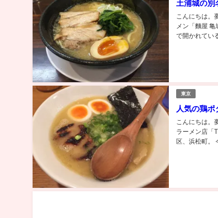
土浦城の別
こんにちは。
メン「麵屋 亀
で開かれてい
址。今は亀城公
東京
人気の鶏ポタ
こんにちは。
ラーメン店「T
区、浜松町。 
ラーメン屋とは