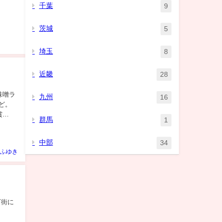
千葉
9
茨城
5
埼玉
8
近畿
28
味噌ラ
九州
16
ど。
賞
群馬
1
中部
34
ふゆき
下街に