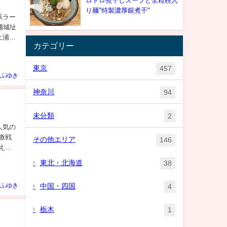
ロドロ煮干しスープと全粒粉入
り麺"特製濃厚銀煮干"
系ラー
浦城址
土浦城
カテゴリー
東京
457
ふゆき
神奈川
94
未分類
2
人気の
激戦
その他エリア
146
えは
東北・北海道
38
ふゆき
中国・四国
4
栃木
1