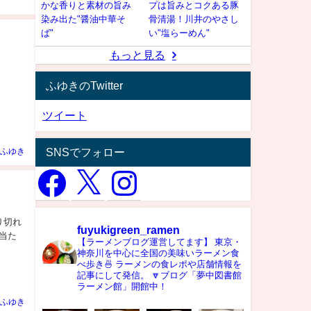
かな香りと素材の旨み
プは旨みとコクある豚
染み出た"醤油中華そ
骨清湯！川井のやさし
ば"
い"塩らーめん"
もっと見る
ふゆきのTwitter
ツイート
SNSでフォロー
ふゆき
り切れ
fuyukigreen_ramen
当た
【ラーメンブログ運営してます】
東京・
神奈川を中心に全国の美味いラーメン食
べ歩き🍜
ラーメンの食レポや店舗情報を
記事にして発信。
🔽ブログ「夢中図書館
ラーメン館」開館中！
ふゆき