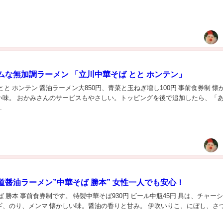
ムな無加調ラーメン 「立川中華そば とと ホンテン」
とと ホンテン 醤油ラーメン大850円、青菜と玉ねぎ増し100円 事前食券制 懐
い味。 おかみさんのサービスもやさしい。トッピングを後で追加したら、「
.
道醤油ラーメン”中華そば 勝本” 女性一人でも安心！
ば 勝本 事前食券制です。 特製中華そば930円 ビール中瓶45円 具は、チャー
ギ、のり、メンマ 懐かしい味。醤油の香りと甘み。 伊吹いりこ、にぼし、さ