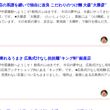
店の系譜を継いで独自に改良 こだわりのつけ麵 大森”大勝彦”
夢中図書館へようこそ! 館長のふゆきです。 今日の夢中は、大森にやってきた
彦」です。 ■大勝彦 「大勝彦」（たいしょうひこ）。看板には「つけ麵処」
れています。 その名前の通り、店主は、東池袋「大勝軒」で修行を積んだ方。
ながら、独自に改良を加えて完成した...
 痺れるうまさ 広島式汁なし担担麺”キング軒”銀座店
夢中図書館へようこそ！ 館長のふゆきです。 今日の夢中は、広島式汁なし坦
の広島アンテナショップ内にある「キング軒」です。 ■広島式汁なし坦坦麵 
。見慣れない言葉につい立ち止まりました。 場所は、銀座にある広島県のア
角。 店の名前は「キング軒」。広島式汁...