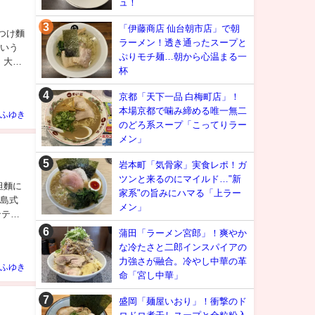
ュ！
「伊藤商店 仙台朝市店」で朝
つけ麵
ラーメン！透き通ったスープと
という
ぷりモチ麺…朝から心温まる一
 大勝
杯
京都「天下一品 白梅町店」！
本場京都で噛み締める唯一無二
ふゆき
のどろ系スープ「こってりラー
メン」
岩本町「気骨家」実食レポ！ガ
ツンと来るのにマイルド…"新
坦麵に
家系"の旨みにハマる「上ラー
広島式
メン」
ンテナ
蒲田「ラーメン宮郎」！爽やか
な冷たさと二郎インスパイアの
力強さが融合。冷やし中華の革
ふゆき
命「宮し中華」
盛岡「麺屋いおり」！衝撃のド