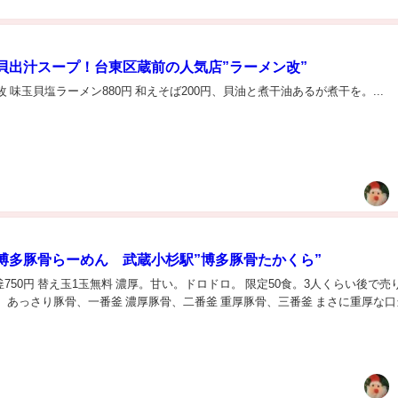
貝出汁スープ！台東区蔵前の人気店”ラーメン改”
改 味玉貝塩ラーメン880円 和えそば200円、貝油と煮干油あるが煮干を。...
博多豚骨らーめん 武蔵小杉駅”博多豚骨たかくら”
750円 替え玉1玉無料 濃厚。甘い。ドロドロ。 限定50食。3人くらい後で売
 あっさり豚骨、一番釜 濃厚豚骨、二番釜 重厚豚骨、三番釜 まさに重厚な口