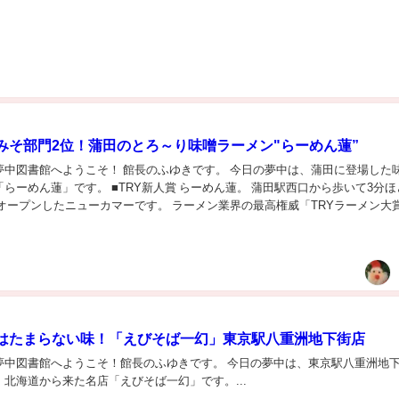
賞みそ部門2位！蒲田のとろ～り味噌ラーメン"らーめん蓮”
夢中図書館へようこそ！ 館長のふゆきです。 今日の夢中は、蒲田に登場した
らーめん蓮」です。 ■TRY新人賞 らーめん蓮。 蒲田駅西口から歩いて3分ほ
月にオープンしたニューカマーです。 ラーメン業界の最高権威「TRYラーメン大
8」において、新人みそ部門第...
はたまらない味！「えびそば一幻」東京駅八重洲地下街店
夢中図書館へようこそ！館長のふゆきです。 今日の夢中は、東京駅八重洲地
北海道から来た名店「えびそば一幻」です。...