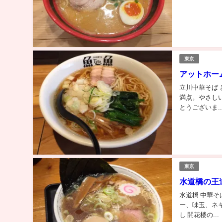
東京
アットホー
立川中華そば 
満点。やさし
とうございま..
東京
水道橋の王
水道橋 中華そ
ー、味玉、ネ
し 開花楼の...