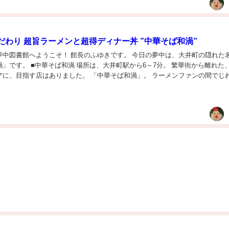
だわり 超旨ラーメンと超得ディナー丼 ”中華そば和渦”
夢中図書館へようこそ！ 館長のふゆきです。 今日の夢中は、大井町の隠れた
」です。 ■中華そば和渦 場所は、大井町駅から6～7分。 繁華街から離れた
アに、目指す店はありました。 「中華そば和渦」。 ラーメンファンの間でじ
です。 カウンター6席のみの狭い...