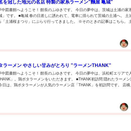
名を冠した地元の名店 特製の家系ラーメン”麵屋 亀城”
夢中図書館へようこそ！ 館長のふゆきです。 今日の夢中は、茨城は土浦の家
城」です。 ■亀城 春の日差しに誘われて、電車に揺られて茨城の土浦へ。 土
る「土浦桜まつり」にぶらり行ってきました。 ※そのときの記事はこちら。 
園と呼ばれる、市民に愛される憩い...
ラーメン やさしい甘みがとろり ”ラーメンTHANK”
夢中図書館へようこそ！ 館長のふゆきです。 今日の夢中は、浜松町エリアで
HANK」。鶏ポタラーメンをいただきます。 ■THANK初訪問 隠れたラーメン
今日は、鶏ポタラーメンが人気のラーメン店「THANK」を初訪問です。 店構
思えない洋風でお洒落な佇まい...