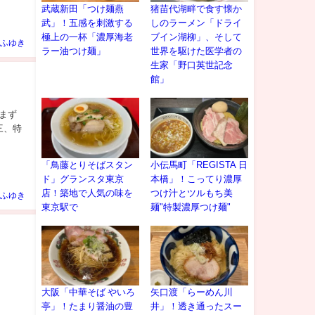
武蔵新田「つけ麺燕
猪苗代湖畔で食す懐か
武」！五感を刺激する
しのラーメン「ドライ
極上の一杯「濃厚海老
ブイン湖柳」、そして
ふゆき
ラー油つけ麺」
世界を駆けた医学者の
生家「野口英世記念
館」
、まず
三、特
「鳥藤とりそばスタン
小伝馬町「REGISTA 日
ド」グランスタ東京
本橋」！こってり濃厚
店！築地で人気の味を
つけ汁とツルもち美
ふゆき
東京駅で
麺"特製濃厚つけ麺"
大阪「中華そば やいろ
矢口渡「らーめん川
亭」！たまり醤油の豊
井」！透き通ったスー