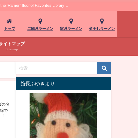
r of Favorites Library…
トップ
二郎系ラーメン
家系ラーメン
煮干しラーメン
サイトマップ
Sitemap
館長ふゆきより
ばの名
幹線で
当「ラ