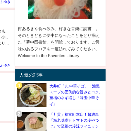
ふゆき
街あるきや食べ飲み、好きな音楽に読書…。
名店、
そのときどきに夢中になったことをとり揃え
、少し
た「夢中図書館」を開館しております。ご興
わり人
味のあるフロアを一度訪れてみてください。
Welcome to the Favorites Library…
ふゆき
人気の記事
大井町「丸 中華そば」！漆黒
スープの圧倒的な旨みとコク、
至福のネギ増し「味玉中華そ
ば」
「丿貫」福富町本店！超濃厚
「海老味噌とトマトの冷やつ
け」で至福の冷涼フィニッシ