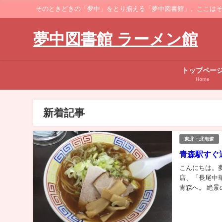
そのときどきの「夢中」をとり揃える「夢中図書館」。ここはそのなかでも、ラーメ
夢中図書館 ラーメン館
トップペー
Home
新着記事
東北・北海道
青森駅すぐ
こんにちは。
店、「長尾中
青森へ。 絶
ーメン館」は当