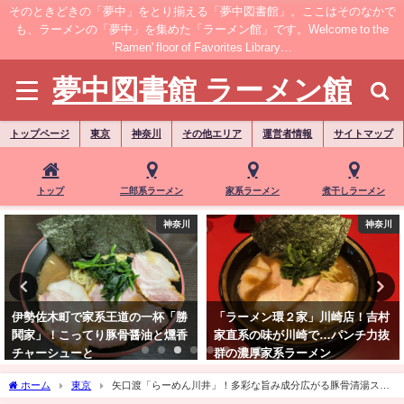
そのときどきの「夢中」をとり揃える「夢中図書館」。ここはそのなかで
も、ラーメンの「夢中」を集めた「ラーメン館」です。Welcome to the
’Ramen' floor of Favorites Library…
夢中図書館 ラーメン館
トップページ
東京
神奈川
その他エリア
運営者情報
サイトマップ
トップ
二郎系ラーメン
家系ラーメン
煮干しラーメン
神奈川
神奈川
伊勢佐木町で家系王道の一杯「勝
「ラーメン環２家」川崎店！吉村
鬨家」！こってり豚骨醤油と燻香
家直系の味が川崎で…パンチ力抜
チャーシューと
群の濃厚家系ラーメン
ホーム
東京
矢口渡「らーめん川井」！多彩な旨み成分広がる豚骨清湯スー
プ"醤油らーめん"