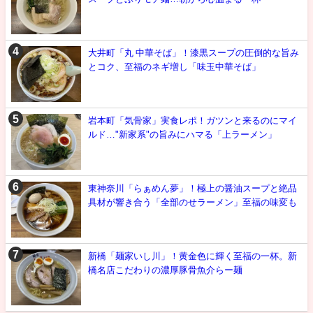
大井町「丸 中華そば」！漆黒スープの圧倒的な旨み
とコク、至福のネギ増し「味玉中華そば」
岩本町「気骨家」実食レポ！ガツンと来るのにマイ
ルド…"新家系"の旨みにハマる「上ラーメン」
東神奈川「らぁめん夢」！極上の醤油スープと絶品
具材が響き合う「全部のせラーメン」至福の味変も
新橋「麺家いし川」！黄金色に輝く至福の一杯。新
橋名店こだわりの濃厚豚骨魚介らー麺