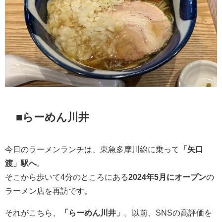
■らーめん川井
今日のラーメンランチは、東急多摩川線に乗って
「矢口
渡」駅へ
。
そこから歩いて4分のところにある
2024年5月にオープン
の
ラーメン店を再訪です。
それがこちら、
「らーめん川井」
。以前、SNSの高評価を