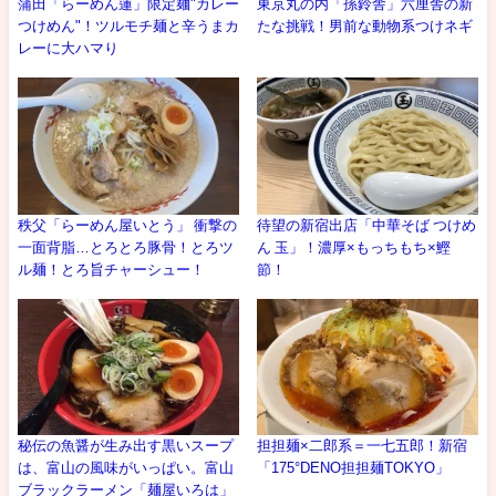
蒲田「らーめん蓮」限定麺"カレー
東京丸の内「孫鈴舎」六厘舎の新
つけめん"！ツルモチ麺と辛うまカ
たな挑戦！男前な動物系つけネギ
レーに大ハマり
秩父「らーめん屋いとう」 衝撃の
待望の新宿出店「中華そば つけめ
一面背脂…とろとろ豚骨！とろツ
ん 玉」！濃厚×もっちもち×鰹
ル麺！とろ旨チャーシュー！
節！
秘伝の魚醤が生み出す黒いスープ
担担麺×二郎系＝一七五郎！新宿
は、富山の風味がいっぱい。富山
「175°DENO担担麺TOKYO」
ブラックラーメン「麺屋いろは」