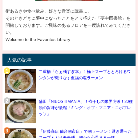
街あるきや食べ飲み、好きな音楽に読書…。
そのときどきに夢中になったことをとり揃えた「夢中図書館」を
開館しております。ご興味のあるフロアを一度訪れてみてくださ
い。
Welcome to the Favorites Library…
人気の記事
二重橋「らぁ麺すぎ本」！極上スープととろけるワ
ンタンが織りなす至福の塩ラーメン
蒲田「NIBOSHIMANIA」！煮干しの限界突破！20種
類の旨味が凝縮「キング・オブ・マニア・ニボプレ
ッソ」
「伊藤商店 仙台朝市店」で朝ラーメン！透き通った
スープとぷりモチ麺…朝から心温まる一杯