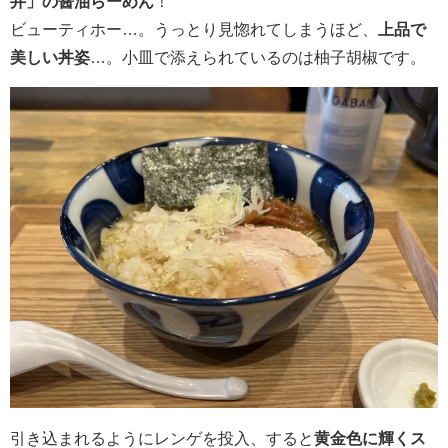
井」の醤油らーめん
！
ビューティホー…。うっとり見惚れてしまうほど、
上品で
美しい丼姿
…。小皿で添えられているのは柚子胡椒です。
引き込まれるようにレンゲを投入、すると
黄金色に輝くス