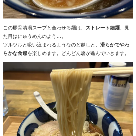
この豚骨清湯スープと合わせる麺は、
ストレート細麺
。見
た目はにゅうめんのよう…。
ツルツルと吸い込まれるようなのど越しと、
滑らかでやわ
らかな食感
を楽しめます。どんどん箸が進んでいきます。