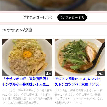
Xでフォローしよう
おすすめの記事
東京
東京
「ナポレオン軒」東急蒲田店！
アジアン風味たっぷりのスパイ
シンプルが一番美味い！人気つ
ストンコツソバ！京橋「ソラノ
け麺店創業者が手掛ける釜玉中
イロ」
こんにちは。夢中図書館へようこそ！館長
こんにちは。夢中図書館へようこそ！ 館
のふゆきです。 今日の夢中は、「ナポレ
長のふゆきです。 今日の夢中は、京橋
華そば
オン軒」東急蒲田店！シンプルが一番美味
「ソラノイロ トンコツ＆キノコ」です。
い！人気つけ麺店創業者が手...
■京橋ソラノイロ 2016...