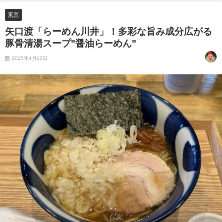
東京
矢口渡「らーめん川井」！多彩な旨み成分広がる
豚骨清湯スープ"醤油らーめん"
2025年4月12日