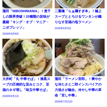
蒲田「NIBOSHIMANIA」！煮干
二重橋「らぁ麺すぎ本」！極上
しの限界突破！20種類の旨味が
スープととろけるワンタンが織
凝縮「キング・オブ・マニア・
りなす至福の塩ラーメン
ニボプレッソ」
2026年8月4日
2026年8月8日
大井町「丸 中華そば」！漆黒ス
蒲田「ラーメン宮郎」！爽やか
ープの圧倒的な旨みとコク、至
な冷たさと二郎インスパイアの
福のネギ増し「味玉中華そば」
力強さが融合。冷やし中華の革
命「宮し中華」
2026年8月1日
2026年7月21日