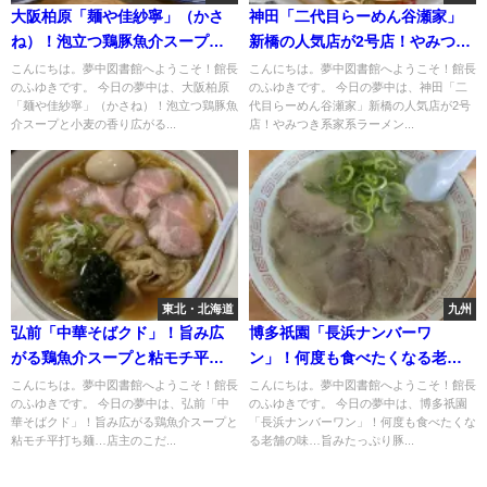
大阪柏原「麺や佳紗寧」（かさ
神田「二代目らーめん谷瀬家」
ね）！泡立つ鶏豚魚介スープと
新橋の人気店が2号店！やみつき
小麦の香り広がる太麺"特製つけ
系家系ラーメンを神田で
こんにちは。夢中図書館へようこそ！館長
こんにちは。夢中図書館へようこそ！館長
のふゆきです。 今日の夢中は、大阪柏原
のふゆきです。 今日の夢中は、神田「二
麺"
「麺や佳紗寧」（かさね）！泡立つ鶏豚魚
代目らーめん谷瀬家」新橋の人気店が2号
介スープと小麦の香り広がる...
店！やみつき系家系ラーメン...
東北・北海道
九州
弘前「中華そばクド」！旨み広
博多祇園「長浜ナンバーワ
がる鶏魚介スープと粘モチ平打
ン」！何度も食べたくなる老舗
ち麺…店主のこだわり詰まっ
の味…旨みたっぷり豚骨チャー
こんにちは。夢中図書館へようこそ！館長
こんにちは。夢中図書館へようこそ！館長
のふゆきです。 今日の夢中は、弘前「中
のふゆきです。 今日の夢中は、博多祇園
た"中華そば"
シューメン
華そばクド」！旨み広がる鶏魚介スープと
「長浜ナンバーワン」！何度も食べたくな
粘モチ平打ち麺…店主のこだ...
る老舗の味…旨みたっぷり豚...