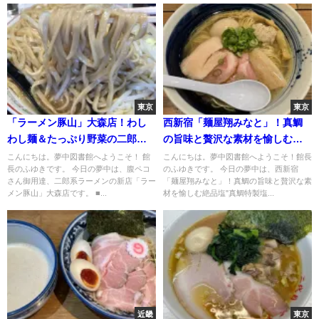
東京
東京
「ラーメン豚山」大森店！わし
西新宿「麺屋翔みなと」！真鯛
わし麺＆たっぷり野菜の二郎系
の旨味と贅沢な素材を愉しむ絶
新店
品塩"真鯛特製塩らーめん"
こんにちは。夢中図書館へようこそ！ 館
こんにちは。夢中図書館へようこそ！館長
長のふゆきです。 今日の夢中は、腹ペコ
のふゆきです。 今日の夢中は、西新宿
さん御用達、二郎系ラーメンの新店「ラー
「麺屋翔みなと」！真鯛の旨味と贅沢な素
メン豚山」大森店です。 ■...
材を愉しむ絶品塩"真鯛特製塩...
近畿
東京