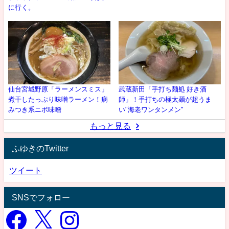
に行く。
仙台宮城野原「ラーメンスミス」
武蔵新田「手打ち麺処 好き酒
煮干したっぷり味噌ラーメン！病
師」！手打ちの極太麺が超うま
みつき系ニボ味噌
い"海老ワンタンメン"
もっと見る
ふゆきのTwitter
ツイート
SNSでフォロー