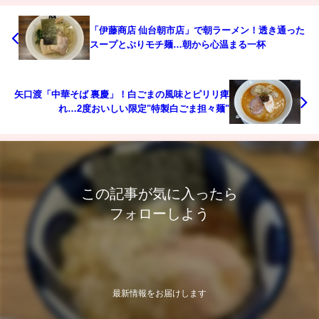
「伊藤商店 仙台朝市店」で朝ラーメン！透き通った
スープとぷりモチ麺…朝から心温まる一杯
矢口渡「中華そば 裏慶」！白ごまの風味とピリリ痺
れ…2度おいしい限定"特製白ごま担々麺"
この記事が気に入ったら
フォローしよう
最新情報をお届けします