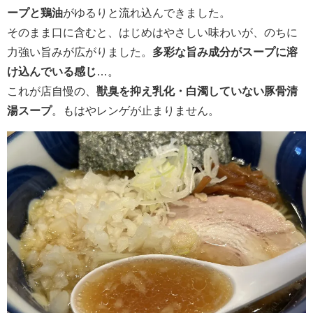
ープと鶏油
がゆるりと流れ込んできました。
そのまま口に含むと、はじめはやさしい味わいが、のちに
力強い旨みが広がりました。
多彩な旨み成分がスープに溶
け込んでいる感じ
…。
これが店自慢の、
獣臭を抑え乳化・白濁していない豚骨清
湯スープ
。もはやレンゲが止まりません。