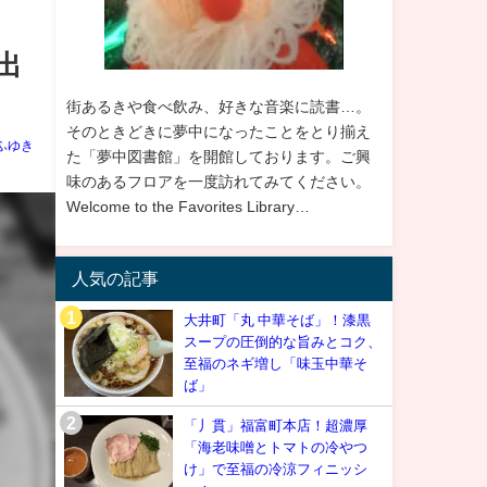
出
街あるきや食べ飲み、好きな音楽に読書…。
そのときどきに夢中になったことをとり揃え
ふゆき
た「夢中図書館」を開館しております。ご興
味のあるフロアを一度訪れてみてください。
Welcome to the Favorites Library…
人気の記事
大井町「丸 中華そば」！漆黒
スープの圧倒的な旨みとコク、
至福のネギ増し「味玉中華そ
ば」
「丿貫」福富町本店！超濃厚
「海老味噌とトマトの冷やつ
け」で至福の冷涼フィニッシ