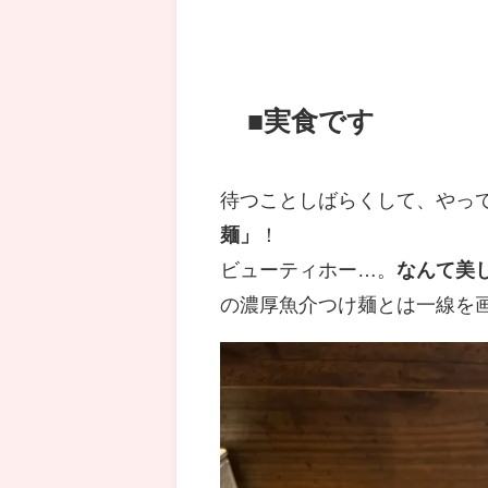
■実食です
待つことしばらくして、やっ
麺」
！
ビューティホー…。
なんて美
の濃厚魚介つけ麺とは一線を