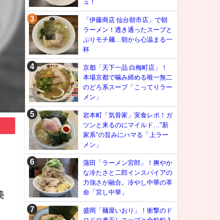
ュ！
「伊藤商店 仙台朝市店」で朝
ラーメン！透き通ったスープと
ぷりモチ麺…朝から心温まる一
杯
京都「天下一品 白梅町店」！
本場京都で噛み締める唯一無二
のどろ系スープ「こってりラー
メン」
岩本町「気骨家」実食レポ！ガ
ツンと来るのにマイルド…"新
家系"の旨みにハマる「上ラー
メン」
蒲田「ラーメン宮郎」！爽やか
な冷たさと二郎インスパイアの
力強さが融合。冷やし中華の革
命「宮し中華」
美
盛岡「麺屋いおり」！衝撃のド