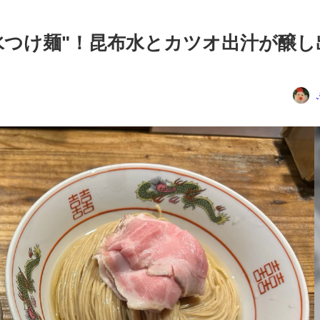
水つけ麺"！昆布水とカツオ出汁が醸し