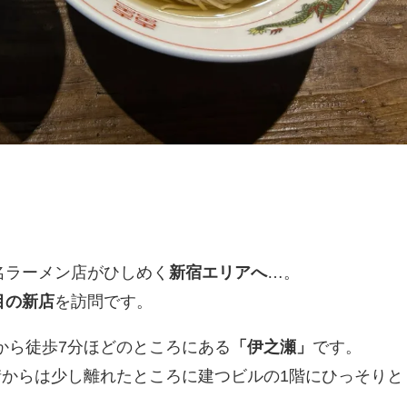
名ラーメン店がひしめく
新宿エリアへ
…。
目の新店
を訪問です。
から徒歩7分ほどのところにある
「伊之瀬」
です。
街からは少し離れたところに建つビルの1階にひっそりと