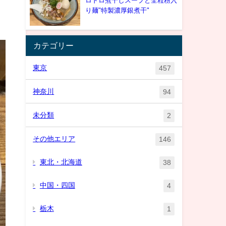
ロドロ煮干しスープと全粒粉入
り麺"特製濃厚銀煮干"
カテゴリー
東京
457
神奈川
94
未分類
2
その他エリア
146
東北・北海道
38
中国・四国
4
栃木
1