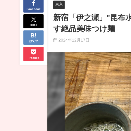
東京
Facebook
新宿「伊之瀬」"昆布
post
す絶品美味つけ麺
2024年12月17日
はてブ
Pocket