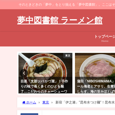
そのときどきの「夢中」をとり揃える「夢中図書館」。ここはそのなかでも、ラーメ
夢中図書館 ラーメン館
トップペー
Home
東京
東京
目黒「支那ソバ かづ屋」！手作
蒲田「NIBOSHIMANIA」！オマ
りの味で長く多くのひとを魅
ール海老とアサリ、生青海苔と
了…こだわりのチャーシューワ
しらす、海の旨みほとばしる濃
ンタンメン
厚煮干そば
ホーム
東京
新宿「伊之瀬」"昆布水つけ麺"！昆布