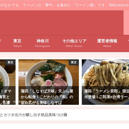
ンの「夢中」を集めた「ラーメン館」です。Welcome to the ’Ramen' floo
ジ
東京
神奈川
その他エリア
運営者情報
Tokyo
Kanagawa
Other Areas
About
東京
東京
蒲田「しなそば天味」天ぷら屋
蒲田「ラーメン宮郎」 限定コラ
天
から転身！こだわりの『和』の
ボ登場！二郎系×台湾ラーメン
油
旨み広がる美味しなそば
シ
水とカツオ出汁が醸し出す絶品美味つけ麺