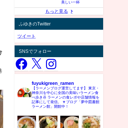
美しい一杯
もっと見る
ふゆきのTwitter
ツイート
SNSでフォロー
け
巷
fuyukigreen_ramen
【ラーメンブログ運営してます】
東京・
神奈川を中心に全国の美味いラーメン食
べ歩き🍜
ラーメンの食レポや店舗情報を
記事にして発信。
🔽ブログ「夢中図書館
ラーメン館」開館中！