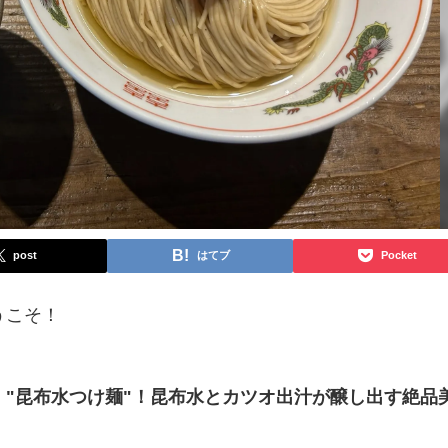
post
はてブ
Pocket
うこそ！
」"昆布水つけ麺"！昆布水とカツオ出汁が醸し出す絶品