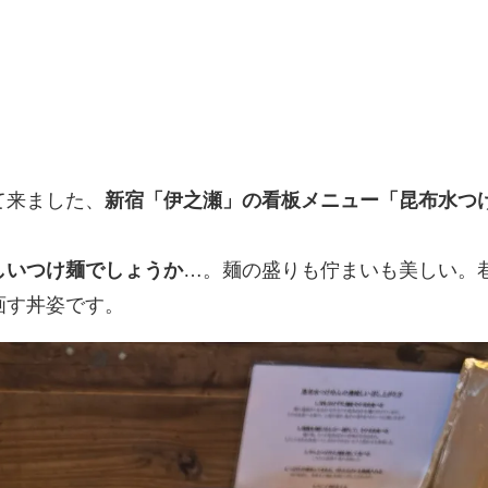
て来ました、
新宿「伊之瀬」の看板メニュー「昆布水つ
しいつけ麺でしょうか
…。麺の盛りも佇まいも美しい。
画す丼姿です。