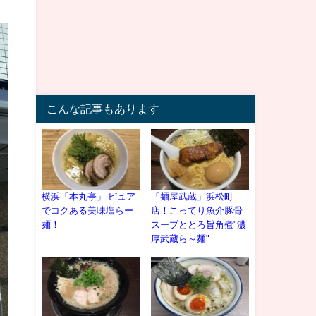
こんな記事もあります
横浜「本丸亭」 ピュア
「麺屋武蔵」浜松町
でコクある美味塩らー
店！こってり魚介豚骨
麺！
スープととろ旨角煮"濃
厚武蔵ら～麺"