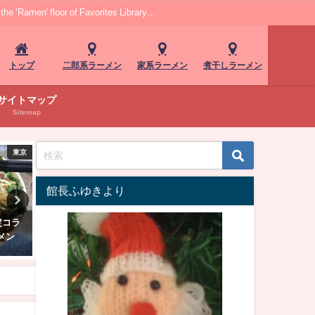
r of Favorites Library…
トップ
二郎系ラーメン
家系ラーメン
煮干しラーメン
サイトマップ
Sitemap
近畿
東京
館長ふゆきより
王寺「麺家よし川」！濃厚醤
新日本橋「めだか堂」！麺にも
横浜
の旨みにハマる…肉厚チャー
出汁にも返しにもこだわり！レ
香
ューも"特製ラーメン"
ジェンドの味を受け継ぐ"醤油ら
る酸
ぁ麺"