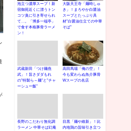
泡立つ濃厚スープ！新
大阪天王寺「麺時しゅ
宿御苑近くに漂うトン
き」！まろやか白醤油
コツ臭に引き寄せられ
スープとたっぷり具
て…。「博多一端亭」
材"白醤油仕立ての中華
で食す本格豚骨ラーメ
そば"
ン！
ン
量
武蔵新田「つけ麺燕
高田馬場「俺の空」！
武」！旨さダダもれ
今も変わらぬ魚介豚骨
の"特製ら～麺"と"チャ
Wスープの名店
ーシュー飯"
が
長野のこだわり無化調
目黒「麺や維新」！比
ラーメン 中華そば幻庵
内地鶏の旨味引き立つ