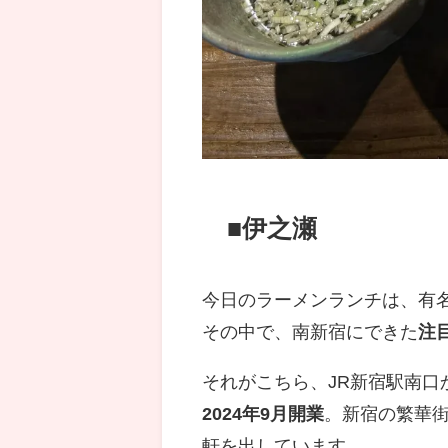
■
伊之瀬
今日のラーメンランチは、有
その中で、南新宿にできた
注
それがこちら、JR新宿駅南口
2024年9月開業
。新宿の繁華
軒を出しています。