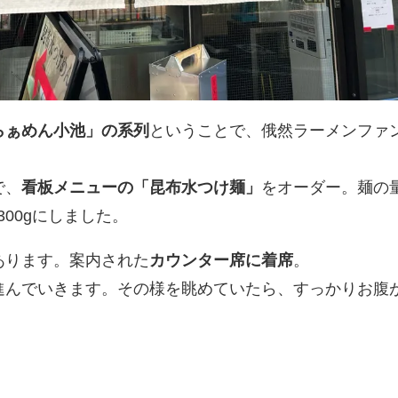
らぁめん小池」の系列
ということで、俄然ラーメンファ
で、
看板メニューの「昆布水つけ麺」
をオーダー。麺の
300gにしました。
あります。案内された
カウンター席に着席
。
進んでいきます。その様を眺めていたら、すっかりお腹