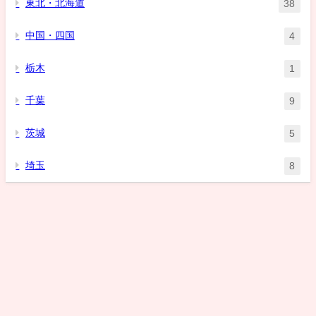
東北・北海道
38
中国・四国
4
栃木
1
千葉
9
茨城
5
埼玉
8