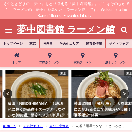
そのときどきの「夢中」をとり揃える「夢中図書館」。ここはそのなかで
も、ラーメンの「夢中」を集めた「ラーメン館」です。Welcome to the
’Ramen' floor of Favorites Library…
夢中図書館 ラーメン館
トップページ
東京
神奈川
その他エリア
運営者情報
サイトマップ
トップ
二郎系ラーメン
家系ラーメン
煮干しラーメン
東京
東京
蒲田「NIBOSHIMANIA」！琥珀
神田淡路町「麺巧 潮」！天然素材
色に輝く絶品煮干スープとしなや
にこだわる名店で美味冷やし麺！
かな美味麺…限定"カワハギノヒ
夏季限定"冷黒"
ヤゴグ"
ホーム
その他エリア
東北・北海道
花巻「麺屋わかな」！どっろどろの
熱々スープともっちもちの太麺と