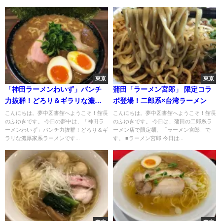
東京
東京
「神田ラーメンわいず」パンチ
蒲田「ラーメン宮郎」 限定コラ
力抜群！どろり＆ギラリな濃厚
ボ登場！二郎系×台湾ラーメン
家系ラーメン
こんにちは。夢中図書館へようこそ！館長
こんにちは。夢中図書館へようこそ！館長
のふゆきです。 今日の夢中は、「神田ラ
のふゆきです。 今日は、蒲田の二郎系ラ
ーメンわいず」パンチ力抜群！どろり＆ギ
ーメン店で限定麺、「ラーメン宮郎」で
ラリな濃厚家系ラーメンです...
す。 ■ラーメン宮郎 今日は...