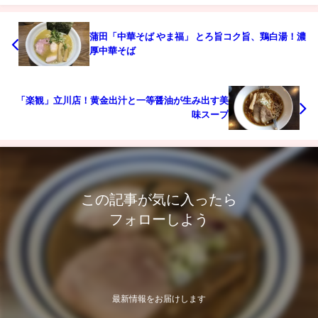
蒲田「中華そば やま福」 とろ旨コク旨、鶏白湯！濃
厚中華そば
「楽観」立川店！黄金出汁と一等醤油が生み出す美
味スープ
この記事が気に入ったら
フォローしよう
最新情報をお届けします