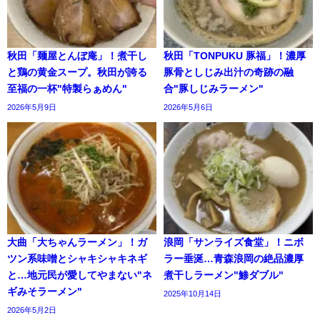
秋田「麺屋とんぼ庵」！煮干し
秋田「TONPUKU 豚福」！濃厚
と鶏の黄金スープ。秋田が誇る
豚骨としじみ出汁の奇跡の融
至福の一杯"特製らぁめん"
合"豚しじみラーメン"
2026年5月9日
2026年5月6日
大曲「大ちゃんラーメン」！ガ
浪岡「サンライズ食堂」！ニボ
ツン系味噌とシャキシャキネギ
ラー垂涎…青森浪岡の絶品濃厚
と…地元民が愛してやまない"ネ
煮干しラーメン"鯵ダブル"
ギみそラーメン"
2025年10月14日
2026年5月2日