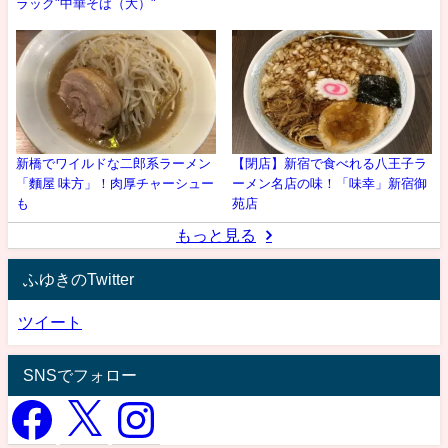
ラック"中華そば（大）"
新橋でワイルドな二郎系ラーメン
【閉店】新宿で食べれる八王子ラ
「麵屋 味方」！肉厚チャーシュー
ーメン名店の味！「味幸」新宿御
も
苑店
もっと見る
ふゆきのTwitter
ツイート
SNSでフォロー