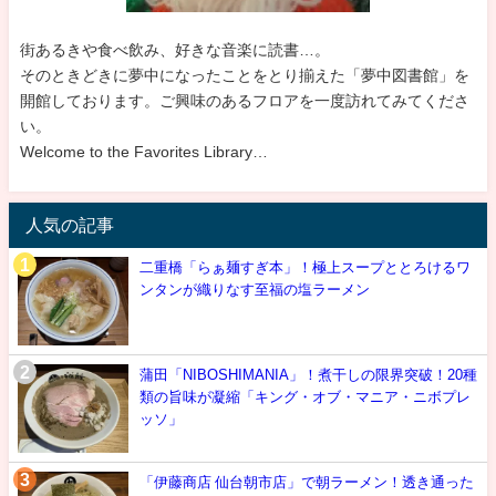
街あるきや食べ飲み、好きな音楽に読書…。
そのときどきに夢中になったことをとり揃えた「夢中図書館」を
開館しております。ご興味のあるフロアを一度訪れてみてくださ
い。
Welcome to the Favorites Library…
人気の記事
二重橋「らぁ麺すぎ本」！極上スープととろけるワ
ンタンが織りなす至福の塩ラーメン
蒲田「NIBOSHIMANIA」！煮干しの限界突破！20種
類の旨味が凝縮「キング・オブ・マニア・ニボプレ
ッソ」
「伊藤商店 仙台朝市店」で朝ラーメン！透き通った