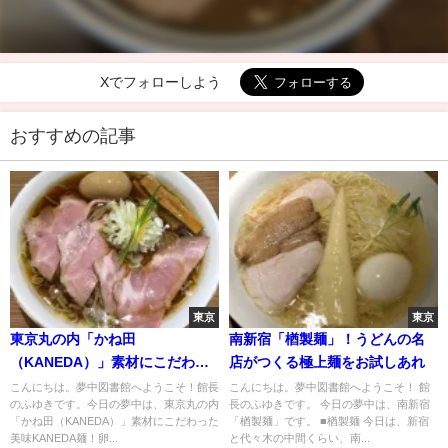
Xでフォローしよう
おすすめの記事
東京
東京
東京丸の内「かね田
南新宿「楢製麺」！うどんの名
（KANEDA）」素材にこだわっ
店がつくる極上麺をお試しあれ
た美味KANEDA麺！卵と海苔が
こんにちは。夢中図書館へようこそ！館長
こんにちは。夢中図書館へようこそ！ 館
のふゆきです。今日の夢中は、東京丸の内
長のふゆきです。 今日の夢中は、南新宿
食べ放題…
「かね田（KANEDA）」素材にこだわった
「楢製麺」です。 ■楢製麺 今日は、新宿
美味KANEDA麺！卵...
と代々木の中間くらい、南...