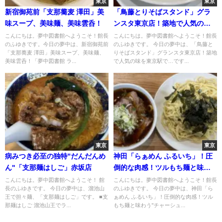
東京
東京
新宿御苑前「支那蕎麦 澤田」美
「鳥藤とりそばスタンド」グラ
味スープ、美味麺、美味雲呑！
ンスタ東京店！築地で人気の味
を東京駅で
こんにちは。夢中図書館へようこそ！館長
こんにちは。夢中図書館へようこそ！館長
のふゆきです。今日の夢中は、新宿御苑前
のふゆきです。 今日の夢中は、「鳥藤と
「支那蕎麦 澤田」美味スープ、美味麺、
りそばスタンド」グランスタ東京店！築地
美味雲呑！「夢中図書館 ラ...
で人気の味を東京駅で…です...
東京
東京
病みつき必至の独特"だんだんめ
神田「らぁめん ふるいち」！圧
ん"「支那麺はしご」赤坂店
倒的な肉感！ツルもち麺と味わ
う"チャーシューざる"
こんにちは。夢中図書館へようこそ！ 館
こんにちは。夢中図書館へようこそ！館長
長のふゆきです。 今日の夢中は、溜池山
のふゆきです。 今日の夢中は、神田「ら
王で担々麺、「支那麺はしご」です。 ■支
ぁめん ふるいち」！圧倒的な肉感！ツル
那麺はしご 溜池山王でラ...
もち麺と味わう"チャーシュ...