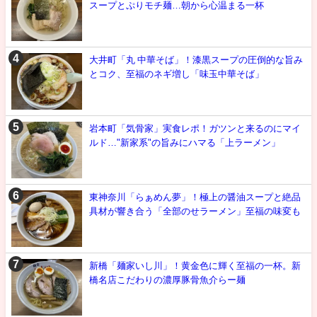
スープとぷりモチ麺…朝から心温まる一杯
大井町「丸 中華そば」！漆黒スープの圧倒的な旨み
とコク、至福のネギ増し「味玉中華そば」
岩本町「気骨家」実食レポ！ガツンと来るのにマイ
ルド…"新家系"の旨みにハマる「上ラーメン」
東神奈川「らぁめん夢」！極上の醤油スープと絶品
具材が響き合う「全部のせラーメン」至福の味変も
新橋「麺家いし川」！黄金色に輝く至福の一杯。新
橋名店こだわりの濃厚豚骨魚介らー麺