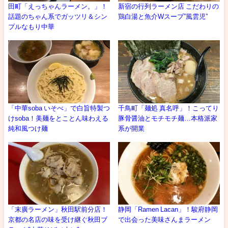
田町「えっちゃんラーメン。」！
新宿の行列ラーメン店 こだわりの
話題のちゃん系でガッツリ＆シン
鶏白湯と魚介Wスープ”風雲児”
プルなもり中華
「中華soba いそべ」で白旨特製つ
千鳥町「麺処 真名呼」！こってり
けsoba！美麺をとことん味わえる
豚骨醤油とモチモチ麺…本格派家
純和風つけ麺
系が開業
「末廣ラーメン」秋田駅前分店！
静岡「Ramen Lacan」！駿府静岡
京都の名店の味を受け継ぐ秋田ブ
で出会った美味さんまラーメン