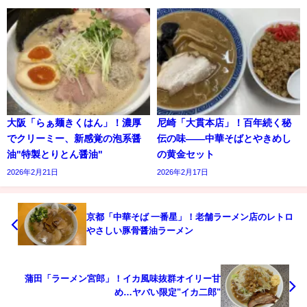
大阪「らぁ麺きくはん」！濃厚
尼崎「大貫本店」！百年続く秘
でクリーミー、新感覚の泡系醤
伝の味——中華そばとやきめし
油"特製とりとん醤油"
の黄金セット
2026年2月21日
2026年2月17日
京都「中華そば 一番星」！老舗ラーメン店のレトロ
やさしい豚骨醤油ラーメン
蒲田「ラーメン宮郎」！イカ風味抜群オイリー甘
め…ヤバい限定"イカ二郎"