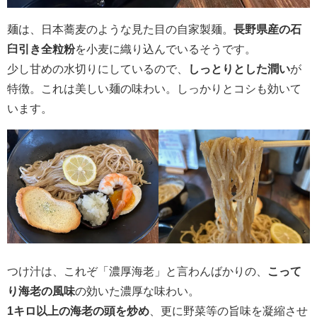
麺は、日本蕎麦のような見た目の自家製麺。
長野県産の石
臼引き全粒粉
を小麦に織り込んでいるそうです。
少し甘めの水切りにしているので、
しっとりとした潤い
が
特徴。これは美しい麺の味わい。しっかりとコシも効いて
います。
つけ汁は、これぞ「濃厚海老」と言わんばかりの、
こって
り海老の風味
の効いた濃厚な味わい。
1キロ以上の海老の頭を炒め
、更に野菜等の旨味を凝縮させ