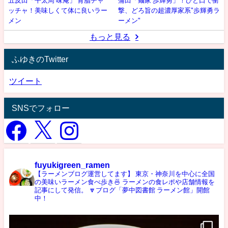
五反田「平太周 味庵」 背脂チャ
蒲田「麺家 歩輝勇」！ひと口で衝
ッチャ！美味しくて体に良いラー
撃、どろ旨の超濃厚家系"歩輝勇ラ
メン
ーメン"
もっと見る
ふゆきのTwitter
ツイート
SNSでフォロー
fuyukigreen_ramen
【ラーメンブログ運営してます】
東京・神奈川を中心に全国
の美味いラーメン食べ歩き🍜
ラーメンの食レポや店舗情報を
記事にして発信。
🔽ブログ「夢中図書館 ラーメン館」開館
中！