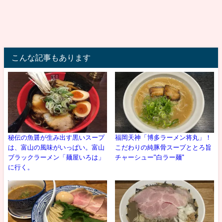
こんな記事もあります
秘伝の魚醤が生み出す黒いスープ
福岡天神「博多ラーメン将丸」！
は、富山の風味がいっぱい。富山
こだわりの純豚骨スープととろ旨
ブラックラーメン「麺屋いろは」
チャーシュー"白ラー麺"
に行く。