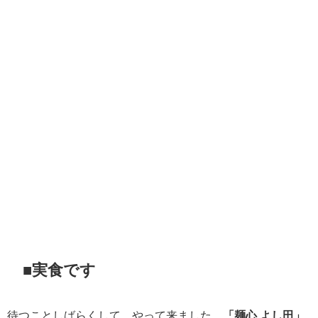
■実食です
待つことしばらくして、やって来ました、
「麺心 よし田」