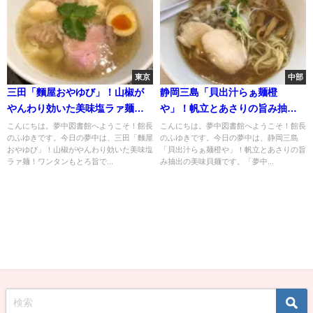
東京
中部
三田「麵屋おやゆび」！山椒が
静岡三島「貝出汁らぁ麺橙
やんわり効いた美味塩ラァ麺！
や」！帆立とあさりの旨み抽出
ワンタンもとろ旨
の美味貝麺
こんにちは。夢中図書館へようこそ！館長
こんにちは。夢中図書館へようこそ！館長
のふゆきです。今日の夢中は、三田「麵屋
のふゆきです。今日の夢中は、静岡三島
おやゆび」！山椒がやんわり効いた美味塩
「貝出汁らぁ麺橙や」！帆立とあさりの旨
ラァ麺！ワンタンもとろ旨で...
み抽出の美味貝麺です。「夢中...