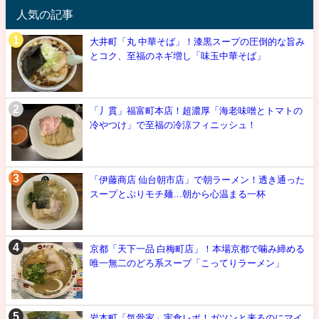
人気の記事
大井町「丸 中華そば」！漆黒スープの圧倒的な旨み
とコク、至福のネギ増し「味玉中華そば」
「丿貫」福富町本店！超濃厚「海老味噌とトマトの
冷やつけ」で至福の冷涼フィニッシュ！
「伊藤商店 仙台朝市店」で朝ラーメン！透き通った
スープとぷりモチ麺…朝から心温まる一杯
京都「天下一品 白梅町店」！本場京都で噛み締める
唯一無二のどろ系スープ「こってりラーメン」
岩本町「気骨家」実食レポ！ガツンと来るのにマイ