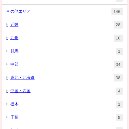
その他エリア
146
近畿
28
九州
16
群馬
1
中部
34
東北・北海道
38
中国・四国
4
栃木
1
千葉
9