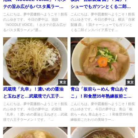
テの旨み広がるパスタ風ラーメ
シューでもガツンとくる二郎イ
ン"濃厚ホタテそば"
ンスパイア系
こんにちは。夢中図書館へようこそ！館長
こんにちは。夢中図書館へようこそ！館長
のふゆきです。 今日の夢中は、池袋
のふゆきです。今日の夢中は、横浜「自家
「NOODLE VOICE」！ホタテの旨み広が
製麺 酉」！鶏チャーシューでもガツンと
るパスタ風ラーメン"濃...
くる二郎インスパイア系です...
東京
東京
武蔵境「丸幸」！濃いめの醤油
青山「板前ら～めん 青山あそ
と玉ねぎと…武蔵境で八王子ラ
こ」！和食歴35年熟練板前こだ
ーメン！
わりの美味ラーメン
こんにちは。夢中図書館へようこそ！館長
こんにちは。夢中図書館へようこそ！館長
のふゆきです。 今日の夢中は、武蔵境
のふゆきです。 今日の夢中は、青山「板
「丸幸」！濃いめの醤油と玉ねぎと…武蔵
前ら～めん 青山あそこ」！和食歴35年熟
境で八王子ラーメン！です。「...
練板前こだわりの美味ラー...