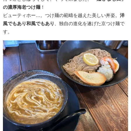
の濃厚海老つけ麺
！
ビューティホー…。つけ麺の範疇を越えた美しい丼姿。
洋
風でもあり和風でもあり
、独自の進化を遂げた京つけ麺で
す。