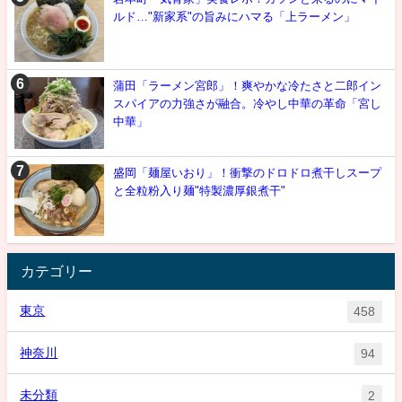
ルド…"新家系"の旨みにハマる「上ラーメン」
蒲田「ラーメン宮郎」！爽やかな冷たさと二郎イン
スパイアの力強さが融合。冷やし中華の革命「宮し
中華」
盛岡「麺屋いおり」！衝撃のドロドロ煮干しスープ
と全粒粉入り麺"特製濃厚銀煮干"
カテゴリー
東京
458
神奈川
94
未分類
2