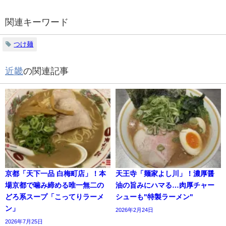
関連キーワード
つけ麺
近畿
の関連記事
京都「天下一品 白梅町店」！本
天王寺「麺家よし川」！濃厚醤
場京都で噛み締める唯一無二の
油の旨みにハマる…肉厚チャー
どろ系スープ「こってりラーメ
シューも"特製ラーメン"
ン」
2026年2月24日
2026年7月25日