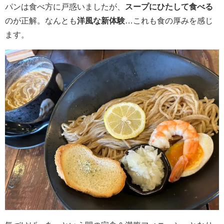
パンは食べ方に戸惑いましたが、
スープにひたして食べる
のが正解。なんとも
洋風な新体験
…これも食の厚みを感じ
ます。