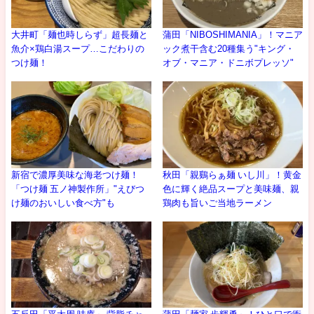
大井町「麺也時しらず」超長麺と
蒲田「NIBOSHIMANIA」！マニア
魚介×鶏白湯スープ…こだわりの
ック煮干含む20種集う"キング・
つけ麺！
オブ・マニア・ドニボプレッソ"
新宿で濃厚美味な海老つけ麺！
秋田「親鷄らぁ麺 いし川」！黄金
「つけ麺 五ノ神製作所」"えびつ
色に輝く絶品スープと美味麺、親
け麺のおいしい食べ方"も
鶏肉も旨いご当地ラーメン