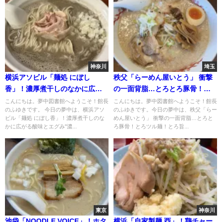
神奈川
埼玉
横浜アソビル「麺処 にぼし
秩父「らーめん屋いとう」 衝撃
香」！濃厚煮干しのなかに広が
の一面背脂…とろとろ豚骨！と
る酸味とエグみ"濃厚煮干蕎麦"
ろツル麺！とろ旨チャーシュ
こんにちは。夢中図書館へようこそ！館長
こんにちは。夢中図書館へようこそ！館長
のふゆきです。 今日の夢中は、横浜アソ
のふゆきです。今日の夢中は、秩父「らー
ー！
ビル「麺処 にぼし香」！濃厚煮干しのな
めん屋いとう」 衝撃の一面背脂…とろと
かに広がる酸味とエグみ"濃...
ろ豚骨！とろツル麺！とろ旨...
東京
神奈川
池袋「NOODLE VOICE」！ホタ
横浜「自家製麺 酉」！鶏チャー