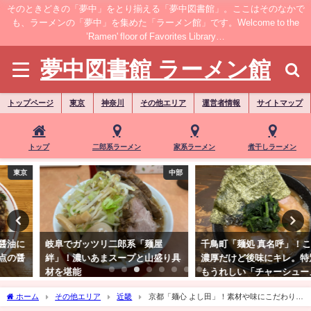
そのときどきの「夢中」をとり揃える「夢中図書館」。ここはそのなかで
も、ラーメンの「夢中」を集めた「ラーメン館」です。Welcome to the
’Ramen' floor of Favorites Library…
夢中図書館 ラーメン館
トップページ
東京
神奈川
その他エリア
運営者情報
サイトマップ
トップ
二郎系ラーメン
家系ラーメン
煮干しラーメン
中部
東京
岐阜でガッツリ二郎系「麺屋
千鳥町「麺処 真名呼」！こってり
絆」！濃いあまスープと山盛り具
濃厚だけど後味にキレ。特別素材
材を堪能
もうれしい「チャーシューメン」
ホーム
その他エリア
近畿
京都「麺心 よし田」！素材や味にこだわり独
自に進化、美しくも力強い一杯"濃厚海老つけ麺"