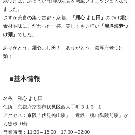
気づけば、あっという間の完食＆満腹フィニッシュとなり
ました。
さすが美食の集う古都・京都。
「麺心 よし田」
のつけ麺は
素材や味にこだわった一杯、美しくも力強い
「濃厚海老つ
け麺」
でした。
ありがとう、麺心よし田！ ありがとう、濃厚海老つけ
麺！
■基本情報
名称：麺心 よし田
住所：京都府京都市伏見区西大手町３１３−１
アクセス：京阪「伏見桃山駅」・近鉄「桃山御陵前駅」か
ら徒歩10分
営業時間：11:30～15:00、17:00～22:00